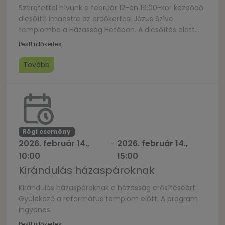
Szeretettel hívunk a február 12-én 19:00-kor kezdődő
dicsőítő imaestre az erdőkertesi Jézus Szíve
templomba a Házasság Hetében. A dicsőítés alatt
közbenjáró imaszolgálat lesz. A kapcsolatainkért
Pest
Erdőkertes
szeretnénk imádkozni: várunk szeretettel akár
házasságban élsz, akár párt keresel, akár egyedül
Tovább
maradtál! A zenei szolgálatot az ÉdenKertes zenekar
vállalja. Kövessétek be az oldalunkat Facebookon,
hogy mindig időben értesüljetek az imaalkalmakról!
https://www.facebook.com/EdenKertesDicsoites
Kérlek, népszerűsítsétek a […]
Régi esemény
2026. február 14.,
-
2026. február 14.,
10:00
15:00
Kirándulás házaspároknak
Kirándulás házaspároknak a házasság erősítéséért.
Gyülekező a református templom előtt. A program
ingyenes.
Pest
Erdőkertes