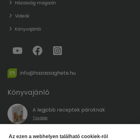
Házasság magazin
Videók
Könyvajánló
info@hazassaghete.hu
Könyvajánló
A legjobb receptek pároknak
Tovább
A hűség kódja – Hogyan előzd meg a
Az ezen a webhelyen található cookiek-ról