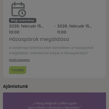
nyilvánvaló válik, hogy […]
Régi esemény
2026. február 15.,
-
2026. február 15.,
10:00
11:00
Házaspárok megáldása
A vasárnapi istentisztelet keretében a házaspárok
megáldása. Szeretettel várjuk a házaspárokat!
Pest
Erdőkertes
Tovább
Ajánlatunk