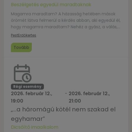
Beszélgetés egyedül maradtaknak
Magamra maradtam? A házasság hetében mások
örömét látva felmerül a kérdés abban, aki egyedül él,
hogy magamra maradtam? Nehéz a gyász, a válás,
vagy a társtalanság terhe. A Biblia válaszát keressük
Pest
Erdőkertes
erre a kérdésre, majd sorstárs csoportban
beszélgetünk megéléseinkről, vigasztalásról,
Tovább
erőforrásról, és imádkozunk azokért, akikre ez a
kérdés időnként fájdalmasan rátör…. Ha érintett vegy,
szeretettel […]
Régi esemény
2026. február 12.,
-
2026. február 12.,
19:00
21:00
„…a háromágú kötél nem szakad el
egyhamar”
Dicsőítő imaalkalom