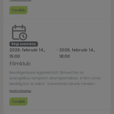
Tovább
Régi esemény
2026. február 14.,
-
2026. február 14.,
15:00
18:00
Filmklub
Beszélgetéssel egybekötött filmvetítés az
evangélikus templom altemplomában. A film címe:
Meddig köt az eskü? Szeretettel várunk minden
érdeklődőt, popcorn, gyerekfelügyelet lesz 🙂 Az
Pest
Erdőkertes
évek óta tartó vita után, hogy valójában mi az igazi
boldogság, siker és szerelem, Dave és Clarice
Tovább
Johnson házassága kritikus ponthoz érkezett. Amikor
Clarice súlyosan megsérül egy autóbalesetben,