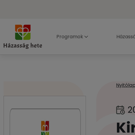
Programok
Házass
Nyitóla
2
Ki