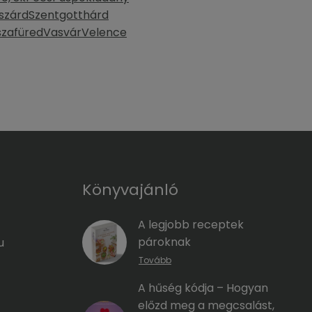
szárd
Szentgotthárd
szafüred
Vasvár
Velence
Könyvajánló
A legjobb receptek
pároknak
u
Tovább
A hűség kódja – Hogyan
előzd meg a megcsalást,