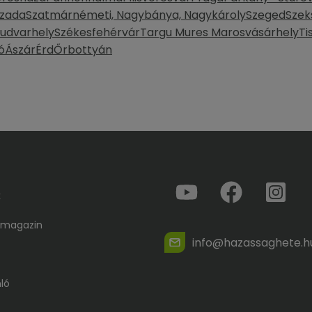
zada
Szatmárnémeti, Nagybánya, Nagykároly
Szeged
Szek
yudvarhely
Székesfehérvár
Targu Mures Marosvásárhely
Ti
ó
Ászár
Érd
Őrbottyán
k
 magazin
info@hazassaghete.h
ló