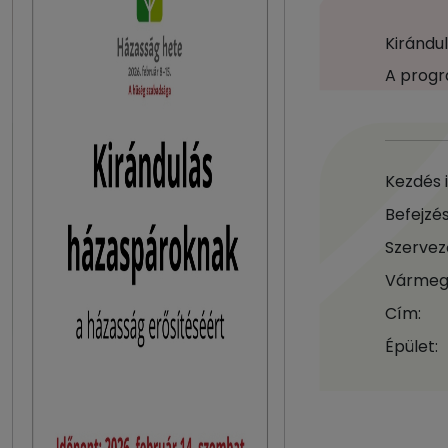
Kirándu
A progr
Kezdés 
Befejzés
Szervez
Vármeg
Cím:
Épület: