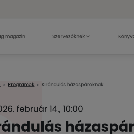
ág magazin
Szervezőknek
Könyva
p
Programok
Kirándulás házaspároknak
026. február 14., 10:00
rándulás házaspá