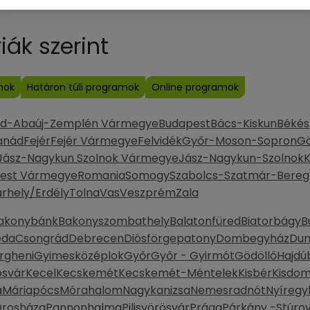
ák szerint
mok
Határon túli programok
Online programok
od-Abaúj-Zemplén Vármegye
Budapest
Bács-Kiskun
Békés
anád
Fejér
Fejér Vármegye
Felvidék
Győr-Moson-Sopron
G
Jász-Nagykun Szolnok Vármegye
Jász-Nagykun-Szolnok
K
est Vármegye
Romania
Somogy
Szabolcs-Szatmár-Bereg
rhely/Erdély
Tolna
Vas
Veszprém
Zala
akonybánk
Bakonyszombathely
Balatonfüred
Biatorbágy
B
eda
Csongrád
Debrecen
Diósförgepatony
Dombegyház
Dun
rgheni
Gyimesközéplok
Győr
Győr - Gyirmót
Gödöllő
Hajdú
svár
Kecel
Kecskemét
Kecskemét-Méntelek
Kisbér
Kisdo
a
Máriapócs
Mórahalom
Nagykanizsa
Nemesradnót
Nyíregy
rosháza
Pannonhalma
Pilisvörösvár
Prága
Párkány -Stúrov