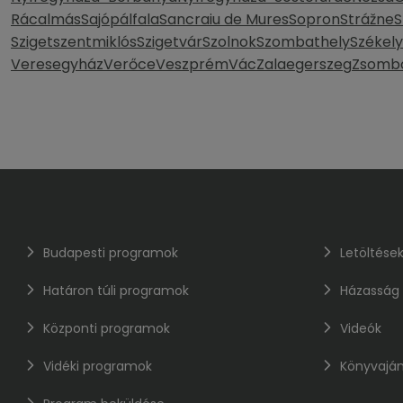
Rácalmás
Sajópálfala
Sancraiu de Mures
Sopron
Strážne
S
Szigetszentmiklós
Szigetvár
Szolnok
Szombathely
Székel
Veresegyház
Verőce
Veszprém
Vác
Zalaegerszeg
Zsomb
Budapesti programok
Letöltése
Határon túli programok
Házasság
Központi programok
Videók
Vidéki programok
Könyvaján