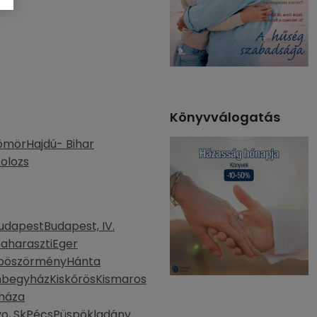
Könyvválogatás
ömör
Hajdú- Bihar
olozs
udapest
Budapest, IV.
aharaszti
Eger
böszörmény
Hánta
mbegyház
Kiskőrös
Kismaros
háza
o, Sk
Pécs
Püspökladány