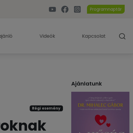
Programnaptár
jánló
Videók
Kapcsolat
Ajánlatunk
Régi esemény
roknak