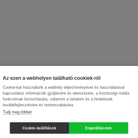
Az ezen a webhelyen található cookiek-ról
Cookie-kat használunk a webhely teljesítményével és használatával
kapcsolatos információk gyűjtésére és elemzésére, a közösségi média
funkcióinak biztosítására, valamint a tartalom és a hirdetések
továbbfejlesztésére és testreszabására.
Tudj meg többet
Cookie-beállítások
Engedélyezem