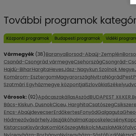
További programok kategóri
Központi programok
Budapesti programok
Vidéki progra
Vármegyék
(38)
Baranya
Borsod-Abaúj-Zemplén
Bors
Csanád-Csongrád vármegye
Csehország
Csongrád-Cs
Hajdú-Bihar
Hargita
Heves
Jász-Nagykun Szolnok Megye
Komárom-Esztergom
Magyarország
Nyitra
Nógrád
Pest
P
Szatmári Egyházmegye központjai
Szlovákia
Székelyudva
Városok:
(92)
Apácaszakállas
Aszód
BUDAPEST XII.KER.
B
Bács-Kiskun, Dusnok
Ciceu, Harghita
Csatószeg
Csikszer
Encs-Abaújdevecser
Erdőkertes
Fonyód
Galgaguta
Gheo
Hódmezővásárhely
Jászjákóhalma
Kaposkelecsény
Kapo
Kistarcsa
Kisvárda
Komló
Kőszeg
Miskolc
Muzsla
Mákófalv
Nyíregyháza-Borbánya
Nyíregyháza-Sóstófürdő
Nézsa
O