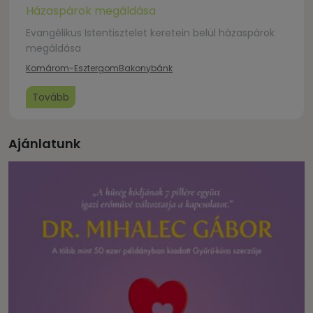
Házaspárok megáldása
Evangélikus Istentisztelet keretein belül házaspárok
megáldása
Komárom-Esztergom
Bakonybánk
Tovább
Ajánlatunk