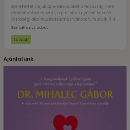
Szeretettel várjuk az érdeklődőket a Házasság hete
alkalmából szervezett, a presbiteri gyűlést követő
közösségi alkalmunkra Nemesradnóton, február 11-én,
szerdán 17.00 órai kezdettel, ahol a házasság értéke,
Gömör
Nemesradnót
az összetartozás és a közös múlt megbecsülése
kerül a középpontba. Az eseményen Nt. Nagy Ákos
Tovább
Róbert esperes házassági áldást ad a jelenlévő
pároknak.A házasság jelentőségéről és Pósa Lajos
menyegzőjéről […]
Ajánlatunk