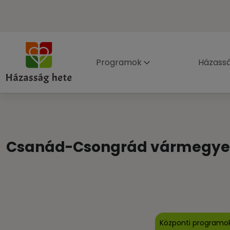
Programok
Házass
Csanád-Csongrád vármegye
Központi programo