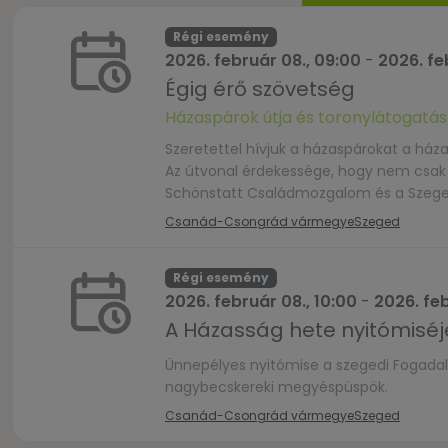
Régi esemény
2026. február 08., 09:00
-
2026. feb
Égig érő szövetség
Házaspárok útja és toronylátogatá
Szeretettel hívjuk a házaspárokat a há
Az útvonal érdekessége, hogy nem csak
Schönstatt Családmozgalom és a Szege
közben tudják a házaspárok végig járni a 
Csanád-Csongrád vármegye
Szeged
Régi esemény
2026. február 08., 10:00
-
2026. feb
A Házasság hete nyitómisé
Ünnepélyes nyitómise a szegedi Fogad
nagybecskereki megyéspüspök.
Csanád-Csongrád vármegye
Szeged