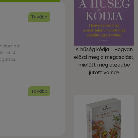
Tovább
emplomba!
A hűség kódja - Hogyan
tünk! A
előzd meg a megcsalást,
ogatása
mielőtt még eszedbe
jutott volna?
Tovább