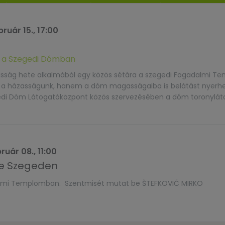
ruár 15., 17:00
s a Szegedi Dómban
zasság hete alkalmából egy közös sétára a szegedi Fogadalmi T
 a házasságunk, hanem a dóm magasságaiba is belátást nyerhe
di Dóm Látogatóközpont közös szervezésében a dóm toronylát
15 állomásból álló Házaspárok útját. […]
ruár 08., 11:00
je Szegeden
almi Templomban. Szentmisét mutat be ŠTEFKOVIĆ MIRKO