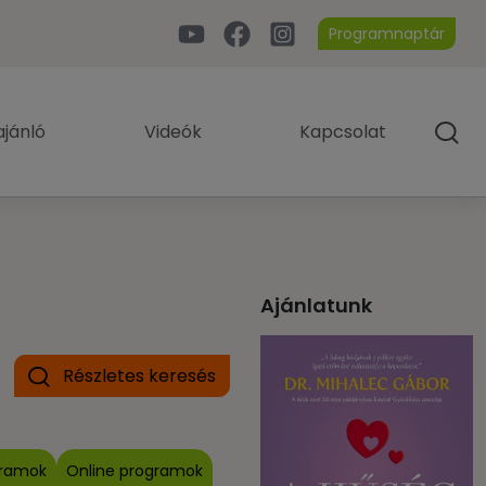
Programnaptár
jánló
Videók
Kapcsolat
Ajánlatunk
Részletes keresés
gramok
Online programok