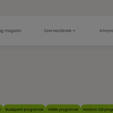
ág magazin
Szervezőknek
Könyva
k
Budapesti programok
Vidéki programok
Határon túli pro