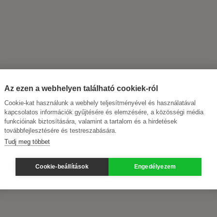
Az ezen a webhelyen található cookiek-ról
Cookie-kat használunk a webhely teljesítményével és használatával
kapcsolatos információk gyűjtésére és elemzésére, a közösségi média
funkcióinak biztosítására, valamint a tartalom és a hirdetések
továbbfejlesztésére és testreszabására.
Tudj meg többet
Cookie-beállítások
Engedélyezem