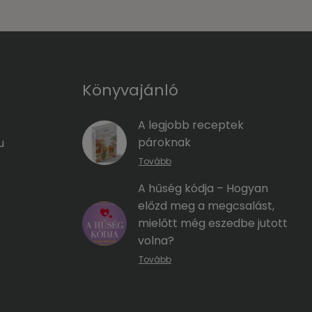
Könyvajánló
A legjobb receptek
pároknak
u
Tovább
A hűség kódja – Hogyan
előzd meg a megcsalást,
mielőtt még eszedbe jutott
volna?
Tovább