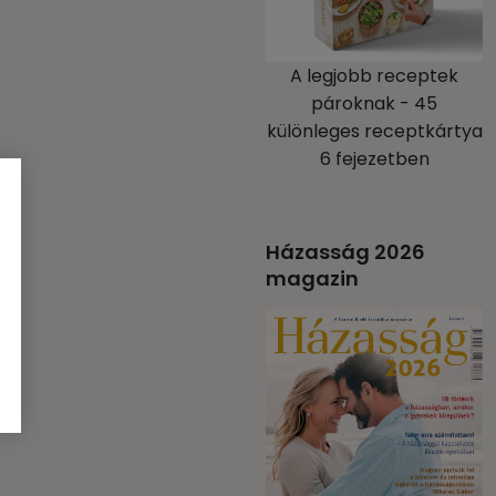
A legjobb receptek
pároknak - 45
különleges receptkártya
6 fejezetben
Házasság 2026
magazin