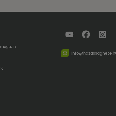
k
 magazin
info@hazassaghete.h
ló