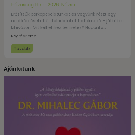
Házasság Hete 2026. Nézsa
Erősítsük párkapcsolatunkat és vegyünk részt egy –
napi kérdéseket és feladatokat tartalmazó – játkékos
kihíváson. Mit kell ehhez tennetek? Naponta
megosztunk veletek néhány gondolatébresztő
Nógrád
Nézsa
kérdést és feladatot. Szánjatok rá minden nap közös
időt, hogy megválaszoljátok, megoldjátok a
Tovább
feladványt. Nem kell beküldeni a válaszokat, csak
magatokért, a kapcsolatotokért játszotok.
Ajánlatunk