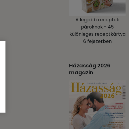
A legjobb receptek
pároknak - 45
különleges receptkártya
6 fejezetben
Házasság 2026
magazin