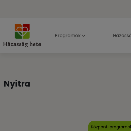
Programok
Házass
Nyitra
Központi programo