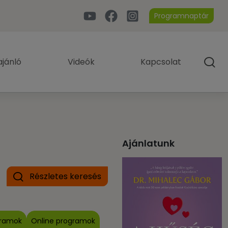
Programnaptár
jánló
Videók
Kapcsolat
Ajánlatunk
Részletes keresés
gramok
Online programok