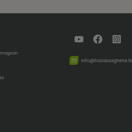
k
 magazin
info@hazassaghete.h
ló