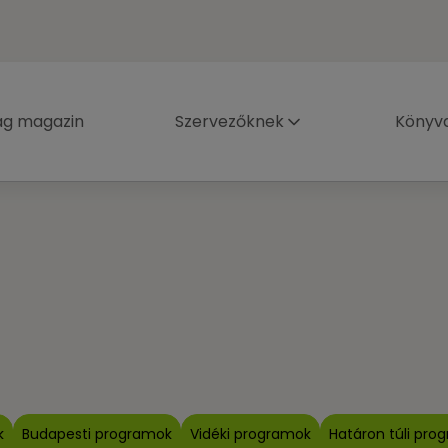
ág magazin
Szervezőknek
Könyva
k
Budapesti programok
Vidéki programok
Határon túli pro