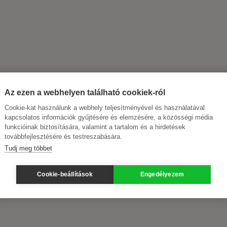
Az ezen a webhelyen található cookiek-ról
Cookie-kat használunk a webhely teljesítményével és használatával
kapcsolatos információk gyűjtésére és elemzésére, a közösségi média
funkcióinak biztosítására, valamint a tartalom és a hirdetések
továbbfejlesztésére és testreszabására.
Tudj meg többet
Cookie-beállítások
Engedélyezem