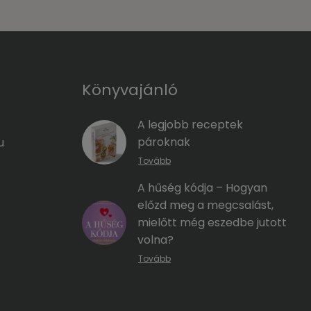
Könyvajánló
A legjobb receptek
pároknak
u
Tovább
A hűség kódja – Hogyan
előzd meg a megcsalást,
mielőtt még eszedbe jutott
volna?
Tovább