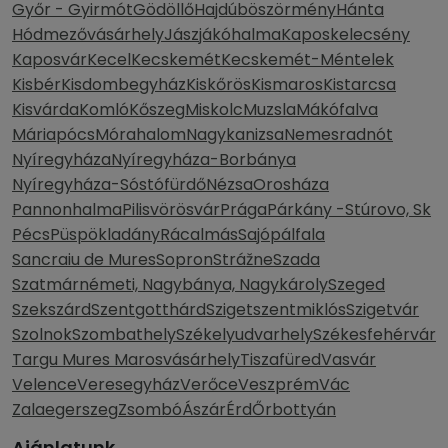
Győr - Gyirmót
Gödöllő
Hajdúböszörmény
Hánta
Hódmezővásárhely
Jászjákóhalma
Kaposkelecsény
Kaposvár
Kecel
Kecskemét
Kecskemét-Méntelek
Kisbér
Kisdombegyház
Kiskőrös
Kismaros
Kistarcsa
Kisvárda
Komló
Kőszeg
Miskolc
Muzsla
Mákófalva
Máriapócs
Mórahalom
Nagykanizsa
Nemesradnót
Nyíregyháza
Nyíregyháza-Borbánya
Nyíregyháza-Sóstófürdő
Nézsa
Orosháza
Pannonhalma
Pilisvörösvár
Prága
Párkány -Stúrovo, Sk
Pécs
Püspökladány
Rácalmás
Sajópálfala
Sancraiu de Mures
Sopron
Strážne
Szada
Szatmárnémeti, Nagybánya, Nagykároly
Szeged
Szekszárd
Szentgotthárd
Szigetszentmiklós
Szigetvár
Szolnok
Szombathely
Székelyudvarhely
Székesfehérvár
Targu Mures Marosvásárhely
Tiszafüred
Vasvár
Velence
Veresegyház
Verőce
Veszprém
Vác
Zalaegerszeg
Zsombó
Ászár
Érd
Őrbottyán
Ajánlatunk