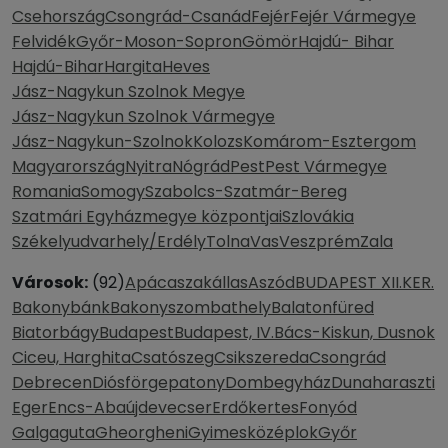
Csehország
Csongrád-Csanád
Fejér
Fejér Vármegye
Felvidék
Győr-Moson-Sopron
Gömör
Hajdú- Bihar
Hajdú-Bihar
Hargita
Heves
Jász-Nagykun Szolnok Megye
Jász-Nagykun Szolnok Vármegye
Jász-Nagykun-Szolnok
Kolozs
Komárom-Esztergom
Magyarország
Nyitra
Nógrád
Pest
Pest Vármegye
Romania
Somogy
Szabolcs-Szatmár-Bereg
Szatmári Egyházmegye központjai
Szlovákia
Székelyudvarhely/Erdély
Tolna
Vas
Veszprém
Zala
Városok:
(92)
Apácaszakállas
Aszód
BUDAPEST XII.KER.
Bakonybánk
Bakonyszombathely
Balatonfüred
Biatorbágy
Budapest
Budapest, IV.
Bács-Kiskun, Dusnok
Ciceu, Harghita
Csatószeg
Csikszereda
Csongrád
Debrecen
Diósförgepatony
Dombegyház
Dunaharaszti
Eger
Encs-Abaújdevecser
Erdőkertes
Fonyód
Galgaguta
Gheorgheni
Gyimesközéplok
Győr