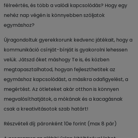
félreértés, és több a valódi kapcsolódás? Hogy egy
nehéz nap végén is könnyebben szóljatok
egymáshoz?
Újragondoltuk gyerekkorunk kedvenc játékait, hogy a
kommunikáció csínját-bínját is gyakorolni lehessen
velük. Játszd őket máshogy Te is, és közben
megtapasztalhatod, hogyan fejleszthetitek az
egymáshoz kapcsolódást, a másikra odafigyelést, a
megértést. Az ötleteket akár otthon is könnyen
megvalósíthatjátok, a mókának és a kacagásnak
csak a kreativitásotok szab határt!
Részvételi díj: páronként 10e forint (max 8 pár)