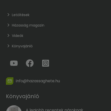
Letöltések
Házasság magazin
Videók
Könyvajánló
info@hazassaghete.hu
Könyvajánló
A legjobb receptek pároknak