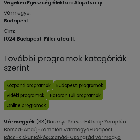
Végeken Egészséglélektani Alapítvány
Vármegye:
Budapest
Cím:
1024 Budapest, Fillér utca 11.
További programok kategóriák
szerint
Központi programok
Budapesti programok
Vidéki programok
Határon túli programok
Online programok
Vármegyék
(38)
Baranya
Borsod-Abaúj-Zemplén
Borsod-Abaúj-Zemplén Vármegye
Budapest
Bács-Kiskun
Békés
Csanád-Csongrád vármegye