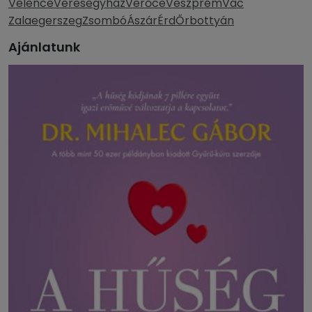
Velence
Veresegyház
Verőce
Veszprém
Vác
Zalaegerszeg
Zsombó
Ászár
Érd
Őrbottyán
Ajánlatunk