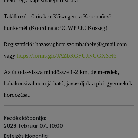
titeket egy kapcsolatépítő sétára.
Találkozó 10 órakor Kőszegen, a Koronaőrző
bunkernél (Koordináta: 9GWP+JC Kőszeg)
Regisztráció: hazassaghete.szombathely@gmail.com
vagy
https://forms.gle/JAZbRGFUJiyGGXSH6
Az út oda-vissza mindössze 1-2 km, de meredek,
babakocsival nem járható, javasoljuk a pici gyermekek
hordozását.
Kezdés időpontja:
2026. február 07., 10:00
Befejzés időpontja: