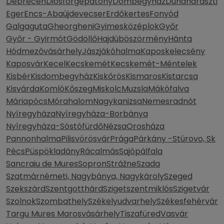
Debrecen
Diósförgepatony
Dombegyház
Dunaharaszti
Eger
Encs-Abaújdevecser
Erdőkertes
Fonyód
Galgaguta
Gheorgheni
Gyimesközéplok
Győr
Győr - Gyirmót
Gödöllő
Hajdúböszörmény
Hánta
Hódmezővásárhely
Jászjákóhalma
Kaposkelecsény
Kaposvár
Kecel
Kecskemét
Kecskemét-Méntelek
Kisbér
Kisdombegyház
Kiskőrös
Kismaros
Kistarcsa
Kisvárda
Komló
Kőszeg
Miskolc
Muzsla
Mákófalva
Máriapócs
Mórahalom
Nagykanizsa
Nemesradnót
Nyíregyháza
Nyíregyháza-Borbánya
Nyíregyháza-Sóstófürdő
Nézsa
Orosháza
Pannonhalma
Pilisvörösvár
Prága
Párkány -Stúrovo, Sk
Pécs
Püspökladány
Rácalmás
Sajópálfala
Sancraiu de Mures
Sopron
Strážne
Szada
Szatmárnémeti, Nagybánya, Nagykároly
Szeged
Szekszárd
Szentgotthárd
Szigetszentmiklós
Szigetvár
Szolnok
Szombathely
Székelyudvarhely
Székesfehérvár
Targu Mures Marosvásárhely
Tiszafüred
Vasvár