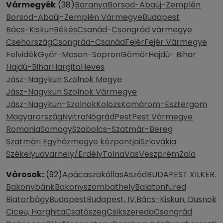
Vármegyék
(38)
Baranya
Borsod-Abaúj-Zemplén
Borsod-Abaúj-Zemplén Vármegye
Budapest
Bács-Kiskun
Békés
Csanád-Csongrád vármegye
Csehország
Csongrád-Csanád
Fejér
Fejér Vármegye
Felvidék
Győr-Moson-Sopron
Gömör
Hajdú- Bihar
Hajdú-Bihar
Hargita
Heves
Jász-Nagykun Szolnok Megye
Jász-Nagykun Szolnok Vármegye
Jász-Nagykun-Szolnok
Kolozs
Komárom-Esztergom
Magyarország
Nyitra
Nógrád
Pest
Pest Vármegye
Romania
Somogy
Szabolcs-Szatmár-Bereg
Szatmári Egyházmegye központjai
Szlovákia
Székelyudvarhely/Erdély
Tolna
Vas
Veszprém
Zala
Városok:
(92)
Apácaszakállas
Aszód
BUDAPEST XII.KER.
Bakonybánk
Bakonyszombathely
Balatonfüred
Biatorbágy
Budapest
Budapest, IV.
Bács-Kiskun, Dusnok
Ciceu, Harghita
Csatószeg
Csikszereda
Csongrád