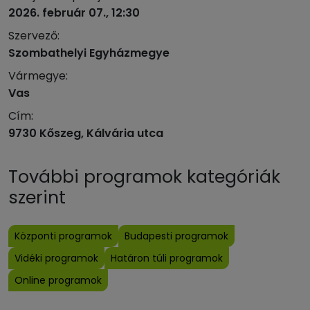
2026. február 07., 12:30
Szervező:
Szombathelyi Egyházmegye
Vármegye:
Vas
Cím:
9730 Kőszeg, Kálvária utca
További programok kategóriák
szerint
Központi programok
Budapesti programok
Vidéki programok
Határon túli programok
Online programok