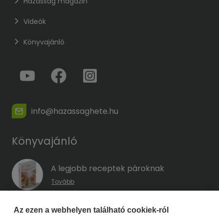
Házasság magazin
Videók
Könyvajánló
info@hazassaghete.hu
Könyvajánló
A legjobb receptek pároknak
Tovább
A hűség kódja – Hogyan előzd meg a
Az ezen a webhelyen található cookiek-ról
megcsalást, mielőtt még eszedbe jutott