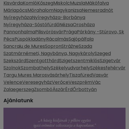
Kisvárda
Komló
Kőszeg
Miskolc
Muzsla
Mákófalva
Máriapócs
Mórahalom
Nagykanizsa
Nemesradnót
Nyíregyháza
Nyíregyháza-Borbánya
Nyíregyháza-Sóstófürdő
Nézsa
Orosháza
Pannonhalma
Pilisvörösvár
Prága
Párkány -Stúrovo, Sk
Pécs
Püspökladány
Rácalmás
Sajópálfala
Sancraiu de Mures
Sopron
Strážne
Szada
Szatmárnémeti, Nagybánya, Nagykároly
Szeged
Szekszárd
Szentgotthárd
Szigetszentmiklós
Szigetvár
Szolnok
Szombathely
Székelyudvarhely
Székesfehérvár
Targu Mures Marosvásárhely
Tiszafüred
Vasvár
Velence
Veresegyház
Verőce
Veszprém
Vác
Zalaegerszeg
Zsombó
Ászár
Érd
Őrbottyán
Ajánlatunk