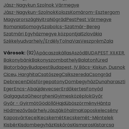
Jász-Nagykun Szolnok Vármegye
Jász-Nagykun-Szolnok
Kolozs
Komárom-Esztergom
Magyarország
Nyitra
Nógrád
Pest
Pest Vármegye
Romania
Somogy
Szabolcs-Szatmár-Bereg
Szatmári Egyházmegye központjai
Szlovákia
Székelyudvarhely/Erdély
Tolna
Vas
Veszprém
Zala
Városok:
(92)
Apácaszakállas
Aszód
BUDAPEST XII.KER.
Bakonybánk
Bakonyszombathely
Balatonfüred
Biatorbágy
Budapest
Budapest, IV.
Bács-Kiskun, Dusnok
Ciceu, Harghita
Csatószeg
Csikszereda
Csongrád
Debrecen
Diósförgepatony
Dombegyház
Dunaharaszti
Eger
Encs-Abaújdevecser
Erdőkertes
Fonyód
Galgaguta
Gheorgheni
Gyimesközéplok
Győr
Győr - Gyirmót
Gödöllő
Hajdúböszörmény
Hánta
Hódmezővásárhely
Jászjákóhalma
Kaposkelecsény
Kaposvár
Kecel
Kecskemét
Kecskemét-Méntelek
Kisbér
Kisdombegyház
Kiskőrös
Kismaros
Kistarcsa