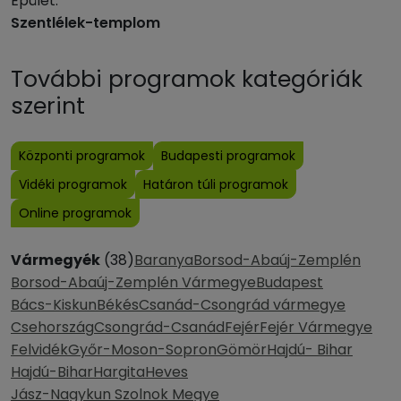
Épület:
Szentlélek-templom
További programok kategóriák
szerint
Központi programok
Budapesti programok
Vidéki programok
Határon túli programok
Online programok
Vármegyék
(38)
Baranya
Borsod-Abaúj-Zemplén
Borsod-Abaúj-Zemplén Vármegye
Budapest
Bács-Kiskun
Békés
Csanád-Csongrád vármegye
Csehország
Csongrád-Csanád
Fejér
Fejér Vármegye
Felvidék
Győr-Moson-Sopron
Gömör
Hajdú- Bihar
Hajdú-Bihar
Hargita
Heves
Jász-Nagykun Szolnok Megye