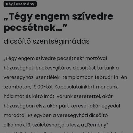
Régi esemény
„Tégy engem szívedre
pecsétnek…”
dicsőítő szentségimádás
„Tégy engem szívedre pecsétnek” mottóval
házasságheti énekes-gitáros dicsőítést tartunk a
veresegyházi Szentlélek-templomban február 14-én
szombaton, 19:00-től. Kapcsolatainkért mondunk
hálaimát és kérő imát: várunk szeretettel, akár
házasságban élsz, akár párt keresel, akár egyedül
maradtál. Ez egyben a veresegyházi dicsőítő
alkalmak 19. születésnapja is lesz, a „Remény”