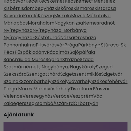
Kaposvár
Kecel
Kecskemét
Kecskemét-Méntelek
Kisbér
Kisdombegyház
Kiskőrös
Kismaros
Kistarcsa
Kisvárda
Komló
Kőszeg
Miskolc
Muzsla
Mákófalva
Máriapócs
Mórahalom
Nagykanizsa
Nemesradnót
Nyíregyháza
Nyíregyháza-Borbánya
Nyíregyháza-Sóstófürdő
Nézsa
Orosháza
Pannonhalma
Pilisvörösvár
Prága
Párkány -Stúrovo, Sk
Pécs
Püspökladány
Rácalmás
Sajópálfala
Sancraiu de Mures
Sopron
Strážne
Szada
Szatmárnémeti, Nagybánya, Nagykároly
Szeged
Szekszárd
Szentgotthárd
Szigetszentmiklós
Szigetvár
Szolnok
Szombathely
Székelyudvarhely
Székesfehérvár
Targu Mures Marosvásárhely
Tiszafüred
Vasvár
Velence
Veresegyház
Verőce
Veszprém
Vác
Zalaegerszeg
Zsombó
Ászár
Érd
Őrbottyán
Ajánlatunk