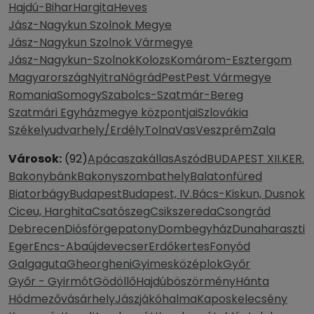
Hajdú-Bihar
Hargita
Heves
Jász-Nagykun Szolnok Megye
Jász-Nagykun Szolnok Vármegye
Jász-Nagykun-Szolnok
Kolozs
Komárom-Esztergom
Magyarország
Nyitra
Nógrád
Pest
Pest Vármegye
Romania
Somogy
Szabolcs-Szatmár-Bereg
Szatmári Egyházmegye központjai
Szlovákia
Székelyudvarhely/Erdély
Tolna
Vas
Veszprém
Zala
Városok:
(92)
Apácaszakállas
Aszód
BUDAPEST XII.KER.
Bakonybánk
Bakonyszombathely
Balatonfüred
Biatorbágy
Budapest
Budapest, IV.
Bács-Kiskun, Dusnok
Ciceu, Harghita
Csatószeg
Csikszereda
Csongrád
Debrecen
Diósförgepatony
Dombegyház
Dunaharaszti
Eger
Encs-Abaújdevecser
Erdőkertes
Fonyód
Galgaguta
Gheorgheni
Gyimesközéplok
Győr
Győr - Gyirmót
Gödöllő
Hajdúböszörmény
Hánta
Hódmezővásárhely
Jászjákóhalma
Kaposkelecsény