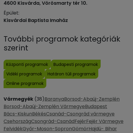
4600 Kisvárda, Vörösmarty tér 10.
Épület:
Kisvárdai Baptista Imaház
További programok kategóriák
szerint
Központi programok
Budapesti programok
Vidéki programok
Határon túli programok
Online programok
Vármegyék
(38)
Baranya
Borsod-Abaúj-Zemplén
Borsod-Abaúj-Zemplén Vármegye
Budapest
Bács-Kiskun
Békés
Csanád-Csongrád vármegye
Csehország
Csongrád-Csanád
Fejér
Fejér Vármegye
Felvidék
Győr-Moson-Sopron
Gömör
Hajdú- Bihar