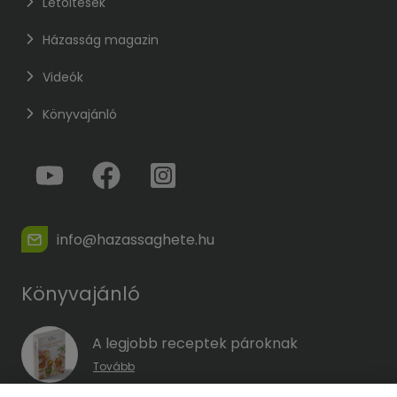
Letöltések
Házasság magazin
Videók
Könyvajánló
info@hazassaghete.hu
Könyvajánló
A legjobb receptek pároknak
Tovább