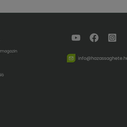
k
 magazin
info@hazassaghete.h
ló