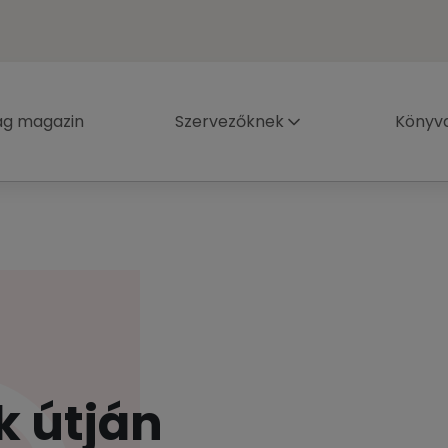
ág magazin
Szervezőknek
Könyva
k útján