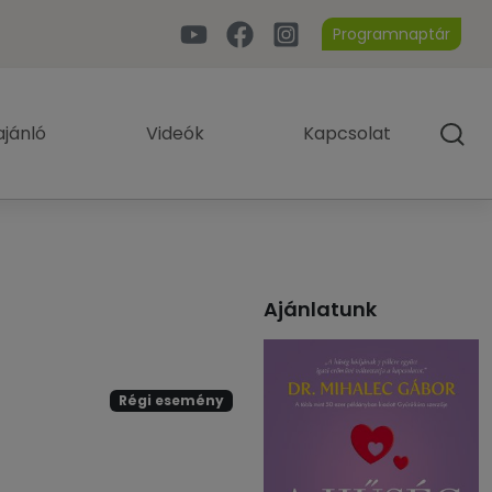
Programnaptár
jánló
Videók
Kapcsolat
Ajánlatunk
Régi esemény