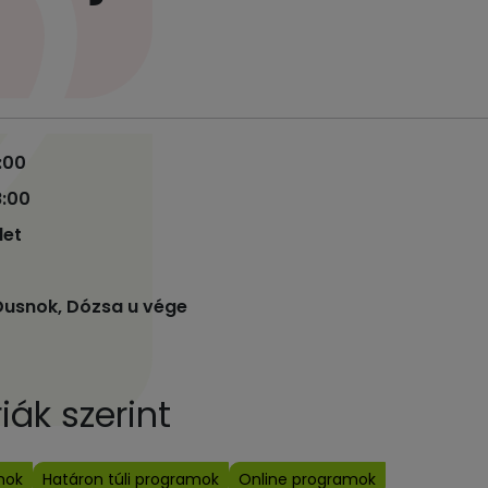
5:00
8:00
let
Dusnok, Dózsa u vége
ák szerint
mok
Határon túli programok
Online programok