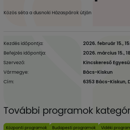
Közös séta a dusnoki Házaspárok útján
Kezdés időpontja:
2026. február 15., 1
Befejzés időpontja:
2026. március 15., 1
Szervező:
Kincskereső Egyesü
Vármegye:
Bács-Kiskun
Cím:
6353 Bács-Kiskun, 
További programok kategóri
Központi programok
Budapesti programok
Vidéki progra