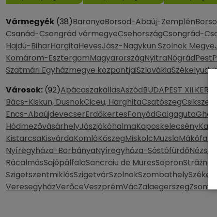
Vármegyék
(38)
Baranya
Borsod-Abaúj-Zemplén
Bors
Csanád-Csongrád vármegye
Csehország
Csongrád-Cs
Hajdú-Bihar
Hargita
Heves
Jász-Nagykun Szolnok Megye
Komárom-Esztergom
Magyarország
Nyitra
Nógrád
Pest
P
Szatmári Egyházmegye központjai
Szlovákia
Székelyudva
Városok:
(92)
Apácaszakállas
Aszód
BUDAPEST XII.KER.
B
Bács-Kiskun, Dusnok
Ciceu, Harghita
Csatószeg
Csikszer
Encs-Abaújdevecser
Erdőkertes
Fonyód
Galgaguta
Gheo
Hódmezővásárhely
Jászjákóhalma
Kaposkelecsény
Kapo
Kistarcsa
Kisvárda
Komló
Kőszeg
Miskolc
Muzsla
Mákófalv
Nyíregyháza-Borbánya
Nyíregyháza-Sóstófürdő
Nézsa
O
Rácalmás
Sajópálfala
Sancraiu de Mures
Sopron
Strážne
S
Szigetszentmiklós
Szigetvár
Szolnok
Szombathely
Székel
Veresegyház
Verőce
Veszprém
Vác
Zalaegerszeg
Zsomb