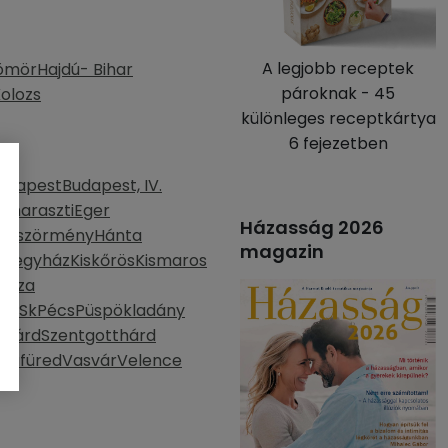
A legjobb receptek
ömör
Hajdú- Bihar
pároknak - 45
olozs
különleges receptkártya
6 fejezetben
udapest
Budapest, IV.
aharaszti
Eger
Házasság 2026
böszörmény
Hánta
magazin
mbegyház
Kiskőrös
Kismaros
háza
o, Sk
Pécs
Püspökladány
szárd
Szentgotthárd
szafüred
Vasvár
Velence