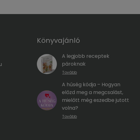
Könyvajánló
A legjobb receptek
pároknak
u
Tovább
A hűség kódja – Hogyan
előzd meg a megcsalást,
mielőtt még eszedbe jutott
volna?
Tovább