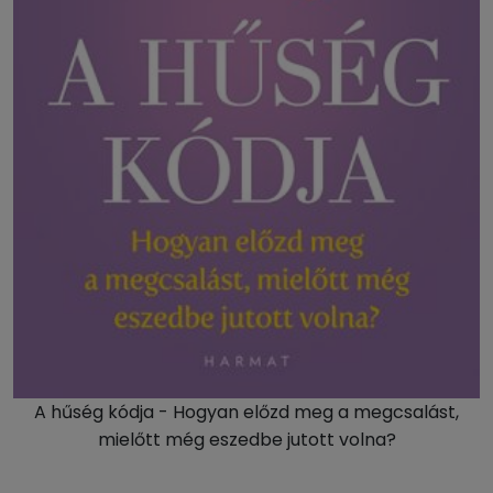
A hűség kódja - Hogyan előzd meg a megcsalást,
mielőtt még eszedbe jutott volna?