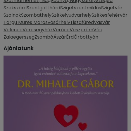
Szatmárnémeti, Nagybánya, Nagykároly
Szeged
Szekszárd
Szentgotthárd
Szigetszentmiklós
Szigetvár
Szolnok
Szombathely
Székelyudvarhely
Székesfehérvár
Targu Mures Marosvásárhely
Tiszafüred
Vasvár
Velence
Veresegyház
Verőce
Veszprém
Vác
Zalaegerszeg
Zsombó
Ászár
Érd
Őrbottyán
Ajánlatunk