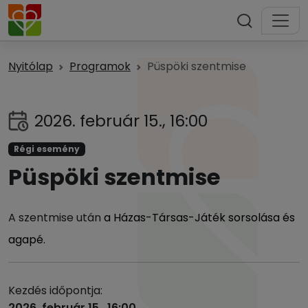
Nyitólap
Programok
Püspöki szentmise
2026. február 15., 16:00
Régi esemény
Püspöki szentmise
A szentmise után
a Házas-Társas-Játék sorsolása és
agapé.
Kezdés időpontja:
2026. február 15., 16:00