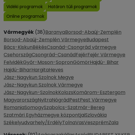
Vidéki programok
Határon túli programok
Online programok
Vármegyék
(38)
Baranya
Borsod-Abaúj-Zemplén
Borsod-Abaúj-Zemplén Vármegye
Budapest
Bács-Kiskun
Békés
Csanád-Csongrád vármegye
Csehország
Csongrád-Csanád
Fejér
Fejér Vármegye
Felvidék
Győr-Moson-Sopron
Gömör
Hajdú- Bihar
Hajdú-Bihar
Hargita
Heves
Jász-Nagykun Szolnok Megye
Jász-Nagykun Szolnok Vármegye
Jász-Nagykun-Szolnok
Kolozs
Komárom-Esztergom
Magyarország
Nyitra
Nógrád
Pest
Pest Vármegye
Romania
Somogy
Szabolcs-Szatmár-Bereg
Szatmári Egyházmegye központjai
Szlovákia
Székelyudvarhely/Erdély
Tolna
Vas
Veszprém
Zala
Városok:
(92)
Apácaszakállas
Aszód
BUDAPEST XII.KER.