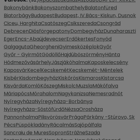
Bakonybánk
Bakonyszombathely
Balatonfüred
Biatorbágy
Budapest
Budapest, IV.
Bács-Kiskun, Dusnok
Ciceu, Harghita
Csatószeg
Csikszereda
Csongrád
Debrecen
Diósförgepatony
Dombegyház
Dunaharaszti
Eger
Encs-Abaújdevecser
Erdőkertes
Fonyód
Galgaguta
Gheorgheni
Gyimesközéplok
Győr
Győr - Gyirmót
Gödöllő
Hajdúböszörmény
Hánta
Hódmezővásárhely
Jászjákóhalma
Kaposkelecsény
Kaposvár
Kecel
Kecskemét
Kecskemét-Méntelek
Kisbér
Kisdombegyház
Kiskőrös
Kismaros
Kistarcsa
Kisvárda
Komló
Kőszeg
Miskolc
Muzsla
Mákófalva
Máriapócs
Mórahalom
Nagykanizsa
Nemesradnót
Nyíregyháza
Nyíregyháza-Borbánya
Nyíregyháza-Sóstófürdő
Nézsa
Orosháza
Pannonhalma
Pilisvörösvár
Prága
Párkány -Stúrovo, Sk
Pécs
Püspökladány
Rácalmás
Sajópálfala
Sancraiu de Mures
Sopron
Strážne
Szada