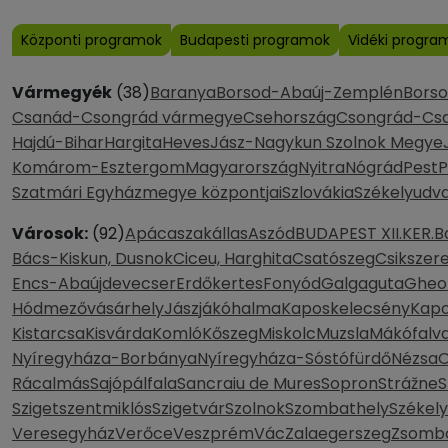
Központi programok
Budapesti programok
Vidéki progra
Vármegyék
(38)
Baranya
Borsod-Abaúj-Zemplén
Bors
Csanád-Csongrád vármegye
Csehország
Csongrád-Cs
Hajdú-Bihar
Hargita
Heves
Jász-Nagykun Szolnok Megye
Komárom-Esztergom
Magyarország
Nyitra
Nógrád
Pest
P
Szatmári Egyházmegye központjai
Szlovákia
Székelyudva
Városok:
(92)
Apácaszakállas
Aszód
BUDAPEST XII.KER.
B
Bács-Kiskun, Dusnok
Ciceu, Harghita
Csatószeg
Csikszer
Encs-Abaújdevecser
Erdőkertes
Fonyód
Galgaguta
Gheo
Hódmezővásárhely
Jászjákóhalma
Kaposkelecsény
Kapo
Kistarcsa
Kisvárda
Komló
Kőszeg
Miskolc
Muzsla
Mákófalv
Nyíregyháza-Borbánya
Nyíregyháza-Sóstófürdő
Nézsa
O
Rácalmás
Sajópálfala
Sancraiu de Mures
Sopron
Strážne
S
Szigetszentmiklós
Szigetvár
Szolnok
Szombathely
Székel
Veresegyház
Verőce
Veszprém
Vác
Zalaegerszeg
Zsomb