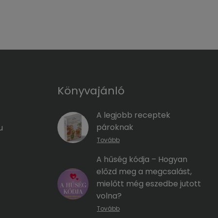
Könyvajánló
A legjobb receptek
pároknak
u
Tovább
A hűség kódja – Hogyan
előzd meg a megcsalást,
mielőtt még eszedbe jutott
volna?
Tovább