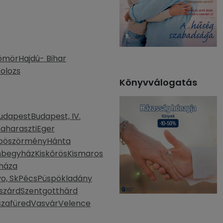
ömör
Hajdú- Bihar
olozs
Könyvválogatás
udapest
Budapest, IV.
aharaszti
Eger
böszörmény
Hánta
mbegyház
Kiskőrös
Kismaros
háza
o, Sk
Pécs
Püspökladány
szárd
Szentgotthárd
szafüred
Vasvár
Velence