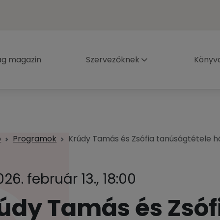
ág magazin
Szervezőknek
Könyva
p
Programok
Krúdy Tamás és Zsófia tanúságtétele h
026. február 13., 18:00
údy Tamás és Zsóf