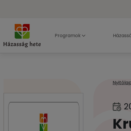
Programok
Házass
Nyitóla
2
Kr