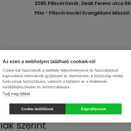
2085 Pilisvörösvár, Deák Ferenc utca 66
PEM - Pilisvörösvári Evangéliumi Misszió
Az ezen a webhelyen található cookiek-ról
Cookie-kat használunk a webhely teljesítményével és használatával
kapcsolatos információk gyűjtésére és elemzésére, a közösségi média
funkcióinak biztosítására, valamint a tartalom és a hirdetések
továbbfejlesztésére és testreszabására.
Tudj meg többet
Cookie-beállítások
Engedélyezem
ák szerint