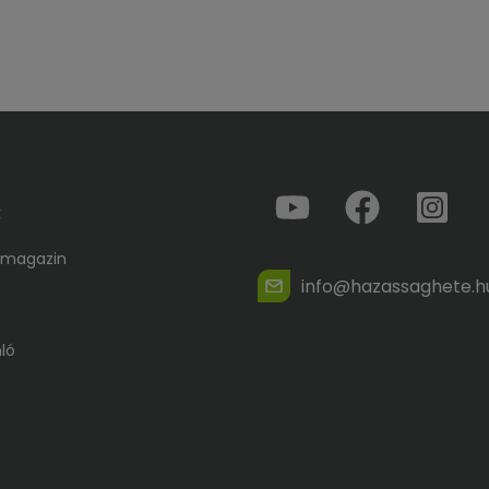
k
 magazin
info@hazassaghete.h
ló