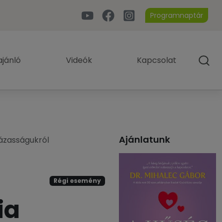
Programnaptár
jánló
Videók
Kapcsolat
Ajánlatunk
ázasságukról
Régi esemény
ia