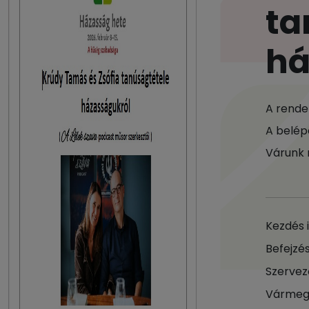
ta
há
A rende
A belép
Várunk 
Kezdés 
Befejzés
Szervez
Vármeg