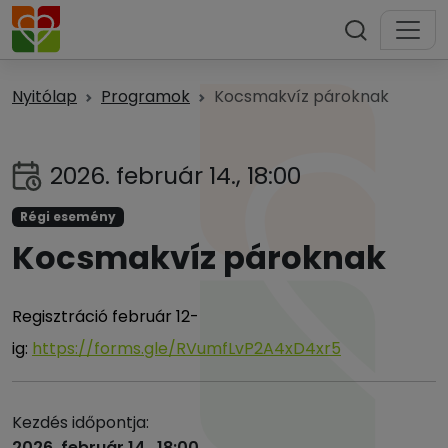
Nyitólap
Programok
Kocsmakvíz pároknak
2026. február 14., 18:00
Régi esemény
Kocsmakvíz pároknak
Regisztráció február 12-
ig:
https://forms.gle/RVumfLvP2A4xD4xr5
Kezdés időpontja:
2026. február 14., 18:00