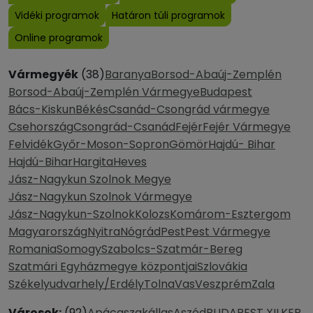
Vidéki programok
Határon túli programok
Online programok
Vármegyék
(38)
Baranya
Borsod-Abaúj-Zemplén
Borsod-Abaúj-Zemplén Vármegye
Budapest
Bács-Kiskun
Békés
Csanád-Csongrád vármegye
Csehország
Csongrád-Csanád
Fejér
Fejér Vármegye
Felvidék
Győr-Moson-Sopron
Gömör
Hajdú- Bihar
Hajdú-Bihar
Hargita
Heves
Jász-Nagykun Szolnok Megye
Jász-Nagykun Szolnok Vármegye
Jász-Nagykun-Szolnok
Kolozs
Komárom-Esztergom
Magyarország
Nyitra
Nógrád
Pest
Pest Vármegye
Romania
Somogy
Szabolcs-Szatmár-Bereg
Szatmári Egyházmegye központjai
Szlovákia
Székelyudvarhely/Erdély
Tolna
Vas
Veszprém
Zala
Városok:
(92)
Apácaszakállas
Aszód
BUDAPEST XII.KER.