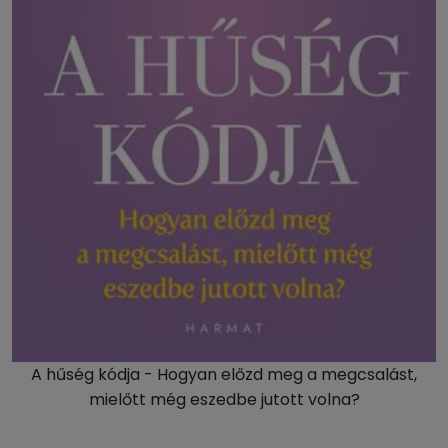
A hűség kódja - Hogyan előzd meg a megcsalást,
mielőtt még eszedbe jutott volna?