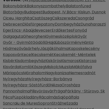
Bakonybánk
Bakonyszombathely
Balatonfüred
Biatorbágy
Budapest
Budapest, IV.
Bács-Kiskun, Dusnok
Ciceu, Harghita
Csatószeg
Csikszereda
Csongrád
Debrecen
Diósförgepatony
Dombegyház
Dunaharaszti
Eger
Encs-Abaújdevecser
Erdőkertes
Fonyód
Galgaguta
Gheorgheni
Gyimesközéplok
Győr
Győr - Gyirmót
Gödöllő
Hajdúböszörmény
Hánta
Hódmezővásárhely
Jászjákóhalma
Kaposkelecsény
Kaposvár
Kecel
Kecskemét
Kecskemét-Méntelek
Kisbér
Kisdombegyház
Kiskőrös
Kismaros
Kistarcsa
Kisvárda
Komló
Kőszeg
Miskolc
Muzsla
Mákófalva
Máriapócs
Mórahalom
Nagykanizsa
Nemesradnót
Nyíregyháza
Nyíregyháza-Borbánya
Nyíregyháza-Sóstófürdő
Nézsa
Orosháza
Pannonhalma
Pilisvörösvár
Prága
Párkány -Stúrovo, Sk
Pécs
Püspökladány
Rácalmás
Sajópálfala
Sancraiu de Mures
Sopron
Strážne
Szada