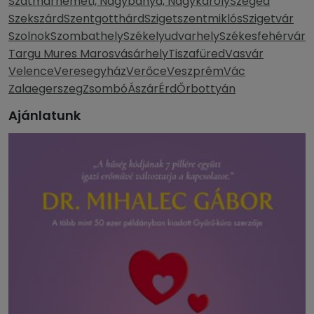
Szatmárnémeti, Nagybánya, Nagykároly
Szeged
Szekszárd
Szentgotthárd
Szigetszentmiklós
Szigetvár
Szolnok
Szombathely
Székelyudvarhely
Székesfehérvár
Targu Mures Marosvásárhely
Tiszafüred
Vasvár
Velence
Veresegyház
Verőce
Veszprém
Vác
Zalaegerszeg
Zsombó
Ászár
Érd
Őrbottyán
Ajánlatunk