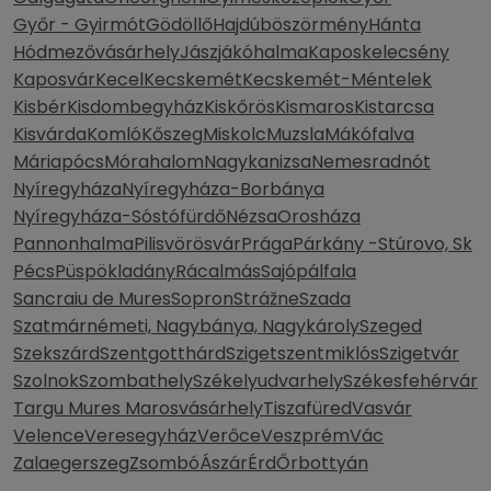
Győr - Gyirmót
Gödöllő
Hajdúböszörmény
Hánta
Hódmezővásárhely
Jászjákóhalma
Kaposkelecsény
Kaposvár
Kecel
Kecskemét
Kecskemét-Méntelek
Kisbér
Kisdombegyház
Kiskőrös
Kismaros
Kistarcsa
Kisvárda
Komló
Kőszeg
Miskolc
Muzsla
Mákófalva
Máriapócs
Mórahalom
Nagykanizsa
Nemesradnót
Nyíregyháza
Nyíregyháza-Borbánya
Nyíregyháza-Sóstófürdő
Nézsa
Orosháza
Pannonhalma
Pilisvörösvár
Prága
Párkány -Stúrovo, Sk
Pécs
Püspökladány
Rácalmás
Sajópálfala
Sancraiu de Mures
Sopron
Strážne
Szada
Szatmárnémeti, Nagybánya, Nagykároly
Szeged
Szekszárd
Szentgotthárd
Szigetszentmiklós
Szigetvár
Szolnok
Szombathely
Székelyudvarhely
Székesfehérvár
Targu Mures Marosvásárhely
Tiszafüred
Vasvár
Velence
Veresegyház
Verőce
Veszprém
Vác
Zalaegerszeg
Zsombó
Ászár
Érd
Őrbottyán