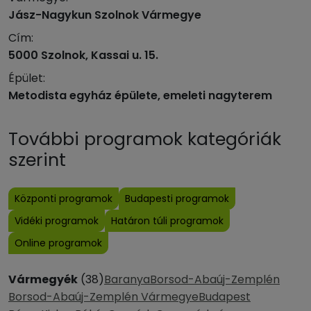
Jász-Nagykun Szolnok Vármegye
Cím:
5000 Szolnok, Kassai u. 15.
Épület:
Metodista egyház épülete, emeleti nagyterem
További programok kategóriák
szerint
Központi programok
Budapesti programok
Vidéki programok
Határon túli programok
Online programok
Vármegyék
(38)
Baranya
Borsod-Abaúj-Zemplén
Borsod-Abaúj-Zemplén Vármegye
Budapest