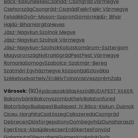
Bács-Kiskun
Békés
Csanád-Csongrád vármegye
Csehország
Csongrád-Csanád
Fejér
Fejér Vármegye
Felvidék
Győr-Moson-Sopron
Gömör
Hajdú- Bihar
Hajdú-Bihar
Hargita
Heves
Jász-Nagykun Szolnok Megye
Jász-Nagykun Szolnok Vármegye
Jász-Nagykun-Szolnok
Kolozs
Komárom-Esztergom
Magyarország
Nyitra
Nógrád
Pest
Pest Vármegye
Romania
Somogy
Szabolcs-Szatmár-Bereg
Szatmári Egyházmegye központjai
Szlovákia
Székelyudvarhely/Erdély
Tolna
Vas
Veszprém
Zala
Városok:
(92)
Apácaszakállas
Aszód
BUDAPEST XII.KER.
Bakonybánk
Bakonyszombathely
Balatonfüred
Biatorbágy
Budapest
Budapest, IV.
Bács-Kiskun, Dusnok
Ciceu, Harghita
Csatószeg
Csikszereda
Csongrád
Debrecen
Diósförgepatony
Dombegyház
Dunaharaszti
Eger
Encs-Abaújdevecser
Erdőkertes
Fonyód
Galgaguta
Gheorgheni
Gyimesközéplok
Győr