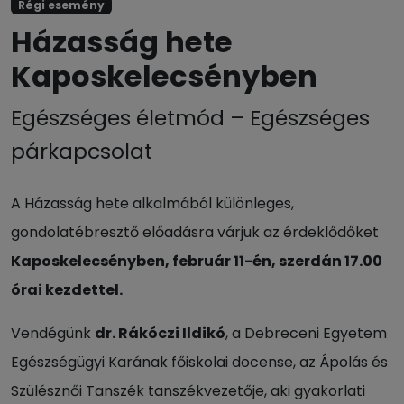
Régi esemény
Házasság hete
Kaposkelecsényben
Egészséges életmód – Egészséges
párkapcsolat
A Házasság hete alkalmából különleges,
gondolatébresztő előadásra várjuk az érdeklődőket
Kaposkelecsényben, február 11-én, szerdán 17.00
órai kezdettel.
Vendégünk
dr. Rákóczi Ildikó
, a Debreceni Egyetem
Egészségügyi Karának főiskolai docense, az Ápolás és
Szülésznői Tanszék tanszékvezetője, aki gyakorlati