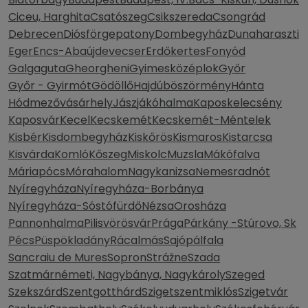
Ciceu, Harghita
Csatószeg
Csikszereda
Csongrád
Debrecen
Diósförgepatony
Dombegyház
Dunaharaszti
Eger
Encs-Abaújdevecser
Erdőkertes
Fonyód
Galgaguta
Gheorgheni
Gyimesközéplok
Győr
Győr - Gyirmót
Gödöllő
Hajdúböszörmény
Hánta
Hódmezővásárhely
Jászjákóhalma
Kaposkelecsény
Kaposvár
Kecel
Kecskemét
Kecskemét-Méntelek
Kisbér
Kisdombegyház
Kiskőrös
Kismaros
Kistarcsa
Kisvárda
Komló
Kőszeg
Miskolc
Muzsla
Mákófalva
Máriapócs
Mórahalom
Nagykanizsa
Nemesradnót
Nyíregyháza
Nyíregyháza-Borbánya
Nyíregyháza-Sóstófürdő
Nézsa
Orosháza
Pannonhalma
Pilisvörösvár
Prága
Párkány -Stúrovo, Sk
Pécs
Püspökladány
Rácalmás
Sajópálfala
Sancraiu de Mures
Sopron
Strážne
Szada
Szatmárnémeti, Nagybánya, Nagykároly
Szeged
Szekszárd
Szentgotthárd
Szigetszentmiklós
Szigetvár