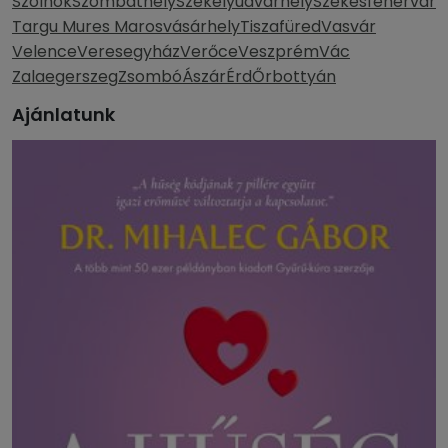
Szolnok
Szombathely
Székelyudvarhely
Székesfehérvár
Targu Mures Marosvásárhely
Tiszafüred
Vasvár
Velence
Veresegyház
Verőce
Veszprém
Vác
Zalaegerszeg
Zsombó
Ászár
Érd
Őrbottyán
Ajánlatunk