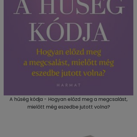
A hűség kódja - Hogyan előzd meg a megcsalást,
mielőtt még eszedbe jutott volna?