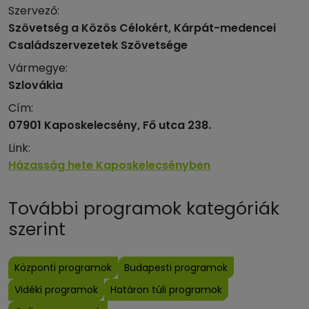
Szervező:
Szövetség a Közös Célokért, Kárpát-medencei
Családszervezetek Szövetsége
Vármegye:
Szlovákia
Cím:
07901 Kaposkelecsény, Fő utca 238.
Link:
Házasság hete Kaposkelecsényben
További programok kategóriák
szerint
Központi programok
Budapesti programok
Vidéki programok
Határon túli programok