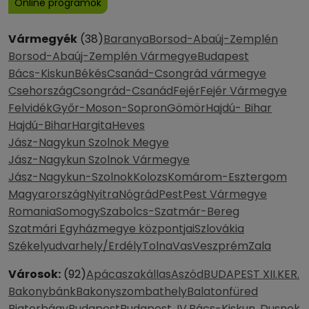
Online programok
Vármegyék
(38)
Baranya
Borsod-Abaúj-Zemplén
Borsod-Abaúj-Zemplén Vármegye
Budapest
Bács-Kiskun
Békés
Csanád-Csongrád vármegye
Csehország
Csongrád-Csanád
Fejér
Fejér Vármegye
Felvidék
Győr-Moson-Sopron
Gömör
Hajdú- Bihar
Hajdú-Bihar
Hargita
Heves
Jász-Nagykun Szolnok Megye
Jász-Nagykun Szolnok Vármegye
Jász-Nagykun-Szolnok
Kolozs
Komárom-Esztergom
Magyarország
Nyitra
Nógrád
Pest
Pest Vármegye
Romania
Somogy
Szabolcs-Szatmár-Bereg
Szatmári Egyházmegye központjai
Szlovákia
Székelyudvarhely/Erdély
Tolna
Vas
Veszprém
Zala
Városok:
(92)
Apácaszakállas
Aszód
BUDAPEST XII.KER.
Bakonybánk
Bakonyszombathely
Balatonfüred
Biatorbágy
Budapest
Budapest, IV.
Bács-Kiskun, Dusnok