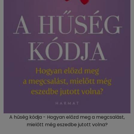
A hűség kódja - Hogyan előzd meg a megcsalást,
mielőtt még eszedbe jutott volna?