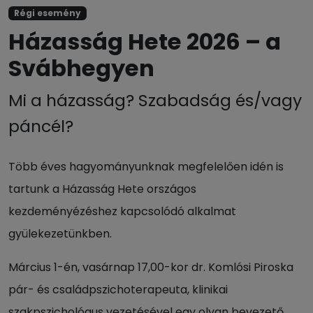
Régi esemény
Házasság Hete 2026 – a
Svábhegyen
Mi a házasság? Szabadság és/vagy
páncél?
Több éves hagyományunknak megfelelően idén is
tartunk a Házasság Hete országos
kezdeményézéshez kapcsolódó alkalmat
gyülekezetünkben.
Március 1-én, vasárnap 17,00-kor dr. Komlósi Piroska
pár- és családpszichoterapeuta, klinikai
szakpszichológus vezetésével egy olyan bevezető