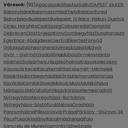
Városok:
(92)
Apácaszakállas
Aszód
BUDAPEST XII.KER.
Bakonybánk
Bakonyszombathely
Balatonfüred
Biatorbágy
Budapest
Budapest, IV.
Bács-Kiskun, Dusnok
Ciceu, Harghita
Csatószeg
Csikszereda
Csongrád
Debrecen
Diósförgepatony
Dombegyház
Dunaharaszti
Eger
Encs-Abaújdevecser
Erdőkertes
Fonyód
Galgaguta
Gheorgheni
Gyimesközéplok
Győr
Győr - Gyirmót
Gödöllő
Hajdúböszörmény
Hánta
Hódmezővásárhely
Jászjákóhalma
Kaposkelecsény
Kaposvár
Kecel
Kecskemét
Kecskemét-Méntelek
Kisbér
Kisdombegyház
Kiskőrös
Kismaros
Kistarcsa
Kisvárda
Komló
Kőszeg
Miskolc
Muzsla
Mákófalva
Máriapócs
Mórahalom
Nagykanizsa
Nemesradnót
Nyíregyháza
Nyíregyháza-Borbánya
Nyíregyháza-Sóstófürdő
Nézsa
Orosháza
Pannonhalma
Pilisvörösvár
Prága
Párkány -Stúrovo, Sk
Pécs
Püspökladány
Rácalmás
Sajópálfala
Sancraiu de Mures
Sopron
Strážne
Szada