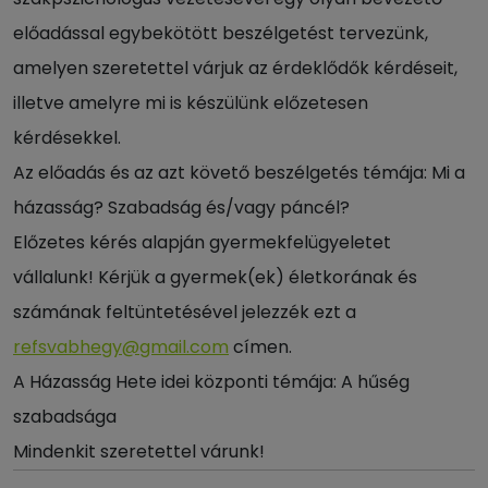
előadással egybekötött beszélgetést tervezünk,
amelyen szeretettel várjuk az ér­dek­lő­dők kérdéseit,
illetve amelyre mi is készülünk előzetesen
kérdésekkel.
Az előadás és az azt követő beszélgetés témája: Mi a
házasság? Szabadság és/vagy páncél?
Előzetes kérés alapján gyermekfelügyeletet
vállalunk! Kérjük a gyermek(ek) életkorának és
számának feltüntetésével jelezzék ezt a
refsvabhegy@gmail.com
címen.
A Házasság Hete idei központi témája: A hűség
szabadsága
Mindenkit szeretettel várunk!