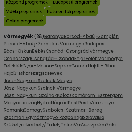
Központi programok
Budapesti programok
Vidéki programok
Határon túli programok
Online programok
Vármegyék
(38)
Baranya
Borsod-Abaúj-Zemplén
Borsod-Abaúj-Zemplén Vármegye
Budapest
Bács-Kiskun
Békés
Csanád-Csongrád vármegye
Csehország
Csongrád-Csanád
Fejér
Fejér Vármegye
Felvidék
Győr-Moson-Sopron
Gömör
Hajdú- Bihar
Hajdú-Bihar
Hargita
Heves
Jász-Nagykun Szolnok Megye
Jász-Nagykun Szolnok Vármegye
Jász-Nagykun-Szolnok
Kolozs
Komárom-Esztergom
Magyarország
Nyitra
Nógrád
Pest
Pest Vármegye
Romania
Somogy
Szabolcs-Szatmár-Bereg
Szatmári Egyházmegye központjai
Szlovákia
Székelyudvarhely/Erdély
Tolna
Vas
Veszprém
Zala