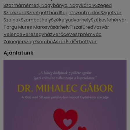
Szatmárnémeti, Nagybánya, Nagykároly
Szeged
Szekszárd
Szentgotthárd
Szigetszentmiklós
Szigetvár
Szolnok
Szombathely
Székelyudvarhely
Székesfehérvár
Targu Mures Marosvásárhely
Tiszafüred
Vasvár
Velence
Veresegyház
Verőce
Veszprém
Vác
Zalaegerszeg
Zsombó
Ászár
Érd
Őrbottyán
Ajánlatunk