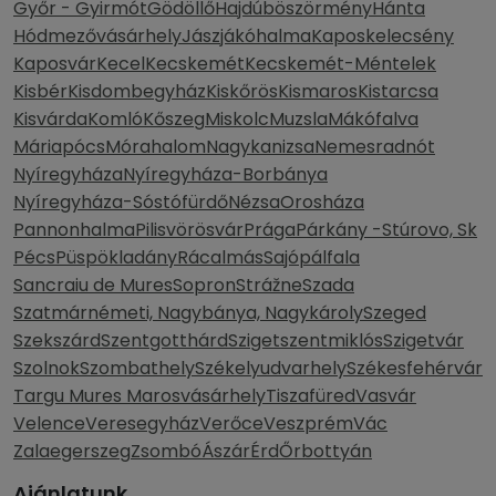
Győr - Gyirmót
Gödöllő
Hajdúböszörmény
Hánta
Hódmezővásárhely
Jászjákóhalma
Kaposkelecsény
Kaposvár
Kecel
Kecskemét
Kecskemét-Méntelek
Kisbér
Kisdombegyház
Kiskőrös
Kismaros
Kistarcsa
Kisvárda
Komló
Kőszeg
Miskolc
Muzsla
Mákófalva
Máriapócs
Mórahalom
Nagykanizsa
Nemesradnót
Nyíregyháza
Nyíregyháza-Borbánya
Nyíregyháza-Sóstófürdő
Nézsa
Orosháza
Pannonhalma
Pilisvörösvár
Prága
Párkány -Stúrovo, Sk
Pécs
Püspökladány
Rácalmás
Sajópálfala
Sancraiu de Mures
Sopron
Strážne
Szada
Szatmárnémeti, Nagybánya, Nagykároly
Szeged
Szekszárd
Szentgotthárd
Szigetszentmiklós
Szigetvár
Szolnok
Szombathely
Székelyudvarhely
Székesfehérvár
Targu Mures Marosvásárhely
Tiszafüred
Vasvár
Velence
Veresegyház
Verőce
Veszprém
Vác
Zalaegerszeg
Zsombó
Ászár
Érd
Őrbottyán
Ajánlatunk