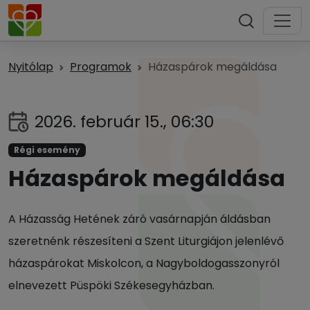
Nyitólap
Programok
Házaspárok megáldása
2026. február 15., 06:30
Régi esemény
Házaspárok megáldása
A Házasság Hetének záró vasárnapján áldásban
szeretnénk részesíteni a Szent Liturgiájon jelenlévő
házaspárokat Miskolcon, a Nagyboldogasszonyról
elnevezett Püspöki Székesegyházban.