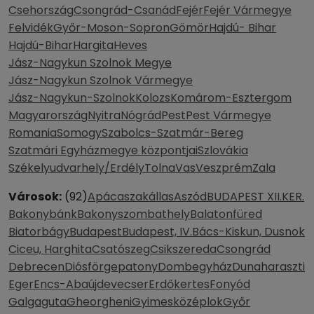
Csehország
Csongrád-Csanád
Fejér
Fejér Vármegye
Felvidék
Győr-Moson-Sopron
Gömör
Hajdú- Bihar
Hajdú-Bihar
Hargita
Heves
Jász-Nagykun Szolnok Megye
Jász-Nagykun Szolnok Vármegye
Jász-Nagykun-Szolnok
Kolozs
Komárom-Esztergom
Magyarország
Nyitra
Nógrád
Pest
Pest Vármegye
Romania
Somogy
Szabolcs-Szatmár-Bereg
Szatmári Egyházmegye központjai
Szlovákia
Székelyudvarhely/Erdély
Tolna
Vas
Veszprém
Zala
Városok:
(92)
Apácaszakállas
Aszód
BUDAPEST XII.KER.
Bakonybánk
Bakonyszombathely
Balatonfüred
Biatorbágy
Budapest
Budapest, IV.
Bács-Kiskun, Dusnok
Ciceu, Harghita
Csatószeg
Csikszereda
Csongrád
Debrecen
Diósförgepatony
Dombegyház
Dunaharaszti
Eger
Encs-Abaújdevecser
Erdőkertes
Fonyód
Galgaguta
Gheorgheni
Gyimesközéplok
Győr