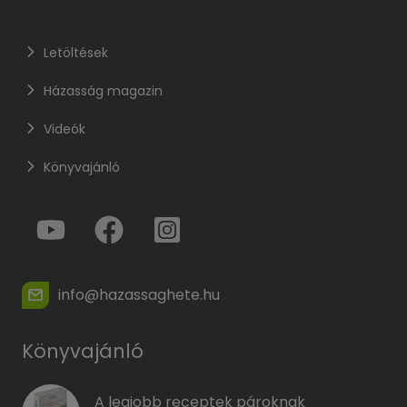
Letöltések
Házasság magazin
Videók
Könyvajánló
info@hazassaghete.hu
Könyvajánló
A legjobb receptek pároknak