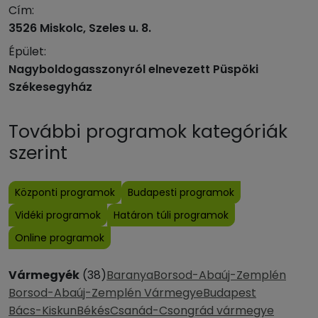
Cím:
3526 Miskolc, Szeles u. 8.
Épület:
Nagyboldogasszonyról elnevezett Püspöki
Székesegyház
További programok kategóriák
szerint
Központi programok
Budapesti programok
Vidéki programok
Határon túli programok
Online programok
Vármegyék
(38)
Baranya
Borsod-Abaúj-Zemplén
Borsod-Abaúj-Zemplén Vármegye
Budapest
Bács-Kiskun
Békés
Csanád-Csongrád vármegye