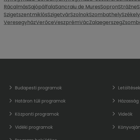
Rácalmás
Sajópálfala
Sancraiu de Mures
Sopron
Strážne
S
Szigetszentmiklós
Szigetvár
Szolnok
Szombathely
Székel
Veresegyház
Verőce
Veszprém
Vác
Zalaegerszeg
Zsomb
Budapesti programok
Letöltése
Határon túli programok
Házasság
Központi programok
Videók
Vidéki programok
Könyvaján