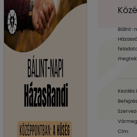
Köz
Bálint-
Házassá
feladat
megteki
Kezdés 
Befejzés
Szervez
Vármeg
Cím: