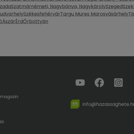
zada
Szatmárnémeti, Nagybánya, Nagykároly
Szeged
Szek
yudvarhely
Székesfehérvár
Targu Mures Marosvásárhely
Ti
ó
Ászár
Érd
Őrbottyán
k
 magazin
info@hazassaghete.h
ló