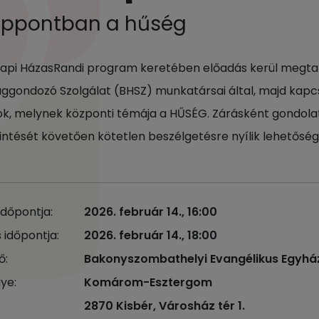
éppontban a hűség
napi HázasRandi program keretében előadás kerül megtart
ggondozó Szolgálat (BHSZ) munkatársai által, majd kapcs
ok, melynek központi témája a HŰSÉG. Zárásként gondola
ntését követően kötetlen beszélgetésre nyílik lehetőség
időpontja:
2026. február 14., 16:00
 időpontja:
2026. február 14., 18:00
ő:
Bakonyszombathelyi Evangélikus Egyh
ye:
Komárom-Esztergom
2870 Kisbér, Városház tér 1.