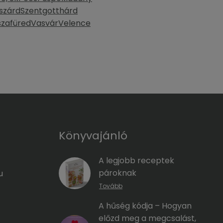
szárd
Szentgotthárd
szafüred
Vasvár
Velence
Könyvajánló
A legjobb receptek
pároknak
u
Tovább
A hűség kódja – Hogyan
előzd meg a megcsalást,