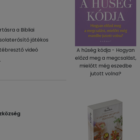
ásra a Bibliai
olaterősítő játékos
tébresztő videó
A hűség kódja - Hogyan
előzd meg a megcsalást,
.
mielőtt még eszedbe
jutott volna?
ázközség