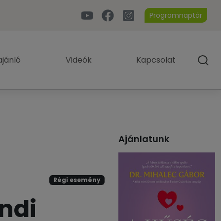
Programnaptár
jánló
Videók
Kapcsolat
Ajánlatunk
Régi esemény
ndi