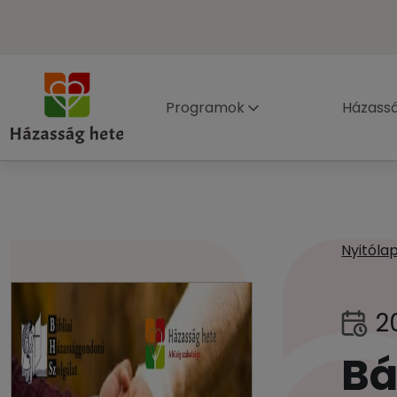
Programok
Házass
Nyitóla
2
Bá