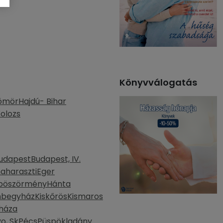
Könyvválogatás
ömör
Hajdú- Bihar
olozs
udapest
Budapest, IV.
aharaszti
Eger
böszörmény
Hánta
mbegyház
Kiskőrös
Kismaros
háza
o, Sk
Pécs
Püspökladány