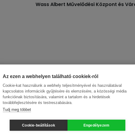
Wass Albert Művelődési Központ és Vár
Az ezen a webhelyen található cookiek-ról
Cookie-kat használunk a webhely teljesítményével és használatával
kapcsolatos információk gyűjtésére és elemzésére, a közösségi média
funkcióinak biztosítására, valamint a tartalom és a hirdetések
továbbfejlesztésére és testreszabására.
Tudj meg többet
Cookie-beállítások
Engedélyezem