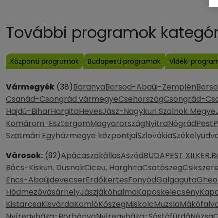
További programok kategóri
Központi programok
Budapesti programok
Vidéki progra
Vármegyék
(38)
Baranya
Borsod-Abaúj-Zemplén
Bors
Csanád-Csongrád vármegye
Csehország
Csongrád-Cs
Hajdú-Bihar
Hargita
Heves
Jász-Nagykun Szolnok Megye
Komárom-Esztergom
Magyarország
Nyitra
Nógrád
Pest
P
Szatmári Egyházmegye központjai
Szlovákia
Székelyudva
Városok:
(92)
Apácaszakállas
Aszód
BUDAPEST XII.KER.
B
Bács-Kiskun, Dusnok
Ciceu, Harghita
Csatószeg
Csikszer
Encs-Abaújdevecser
Erdőkertes
Fonyód
Galgaguta
Gheo
Hódmezővásárhely
Jászjákóhalma
Kaposkelecsény
Kapo
Kistarcsa
Kisvárda
Komló
Kőszeg
Miskolc
Muzsla
Mákófalv
Nyíregyháza-Borbánya
Nyíregyháza-Sóstófürdő
Nézsa
O