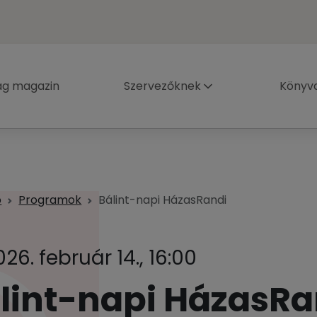
ág magazin
Szervezőknek
Könyva
p
Programok
Bálint-napi HázasRandi
026. február 14., 16:00
lint-napi HázasRa