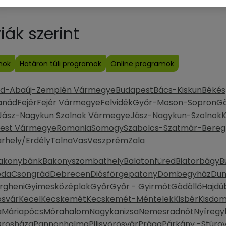
ák szerint
mok
Határon túli programok
Online programok
od-Abaúj-Zemplén Vármegye
Budapest
Bács-Kiskun
Békés
anád
Fejér
Fejér Vármegye
Felvidék
Győr-Moson-Sopron
G
Jász-Nagykun Szolnok Vármegye
Jász-Nagykun-Szolnok
K
est Vármegye
Romania
Somogy
Szabolcs-Szatmár-Bereg
rhely/Erdély
Tolna
Vas
Veszprém
Zala
akonybánk
Bakonyszombathely
Balatonfüred
Biatorbágy
B
eda
Csongrád
Debrecen
Diósförgepatony
Dombegyház
Dun
rgheni
Gyimesközéplok
Győr
Győr - Gyirmót
Gödöllő
Hajdú
svár
Kecel
Kecskemét
Kecskemét-Méntelek
Kisbér
Kisdo
a
Máriapócs
Mórahalom
Nagykanizsa
Nemesradnót
Nyíregy
rosháza
Pannonhalma
Pilisvörösvár
Prága
Párkány -Stúrov