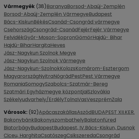
Vármegyék
(38)
Baranya
Borsod-Abaúj-Zemplén
Borsod-Abaúj-Zemplén Vármegye
Budapest
Bács-Kiskun
Békés
Csanád-Csongrád vármegye
Csehország
Csongrád-Csanád
Fejér
Fejér Vármegye
Felvidék
Győr-Moson-Sopron
Gömör
Hajdú- Bihar
Hajdú-Bihar
Hargita
Heves
Jász-Nagykun Szolnok Megye
Jász-Nagykun Szolnok Vármegye
Jász-Nagykun-Szolnok
Kolozs
Komárom-Esztergom
Magyarország
Nyitra
Nógrád
Pest
Pest Vármegye
Romania
Somogy
Szabolcs-Szatmár-Bereg
Szatmári Egyházmegye központjai
Szlovákia
Székelyudvarhely/Erdély
Tolna
Vas
Veszprém
Zala
Városok:
(92)
Apácaszakállas
Aszód
BUDAPEST XII.KER.
Bakonybánk
Bakonyszombathely
Balatonfüred
Biatorbágy
Budapest
Budapest, IV.
Bács-Kiskun, Dusnok
Ciceu, Harghita
Csatószeg
Csikszereda
Csongrád