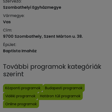
Szervező:
Szombathelyi Egyházmegye
Vármegye:
Vas
Cím:
9700 Szombathely, Szent Márton u. 38.
Épület:
Baptista Imaház
További programok kategóriák
szerint
Központi programok
Budapesti programok
Vidéki programok
Határon túli programok
Online programok