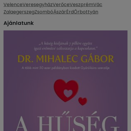
Velence
Veresegyház
Verőce
Veszprém
Vác
Zalaegerszeg
Zsombó
Ászár
Érd
Őrbottyán
Ajánlatunk