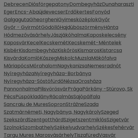
Debrecen
Diósförgepatony
Dombegyház
Dunaharaszti
Eger
Encs-Abaújdevecser
Erdőkertes
Fonyód
Galgaguta
Gheorgheni
Gyimesközéplok
Győr
Győr - Gyirmót
Gödöllő
Hajdúböszörmény
Hánta
Hódmezővásárhely
Jászjákóhalma
Kaposkelecsény
Kaposvár
Kecel
Kecskemét
Kecskemét-Méntelek
Kisbér
Kisdombegyház
Kiskőrös
Kismaros
Kistarcsa
Kisvárda
Komló
Kőszeg
Miskolc
Muzsla
Mákófalva
Máriapócs
Mórahalom
Nagykanizsa
Nemesradnót
Nyíregyháza
Nyíregyháza-Borbánya
Nyíregyháza-Sóstófürdő
Nézsa
Orosháza
Pannonhalma
Pilisvörösvár
Prága
Párkány -Stúrovo, Sk
Pécs
Püspökladány
Rácalmás
Sajópálfala
Sancraiu de Mures
Sopron
Strážne
Szada
Szatmárnémeti, Nagybánya, Nagykároly
Szeged
Szekszárd
Szentgotthárd
Szigetszentmiklós
Szigetvár
Szolnok
Szombathely
Székelyudvarhely
Székesfehérvár
Targu Mures Marosvásárhely
Tiszafüred
Vasvár