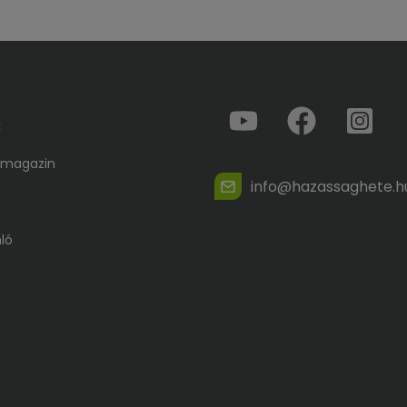
k
 magazin
info@hazassaghete.h
ló