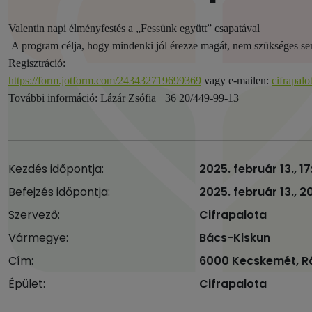
Valentin napi élményfestés a „Fessünk együtt” csapatával
A program célja, hogy mindenki jól érezze magát, nem szükséges sem
Regisztráció:
https://form.jotform.com/243432719699369
vagy e-mailen:
cifrapal
További információ: Lázár Zsófia +36 20/449-99-13
Kezdés időpontja:
2025. február 13., 1
Befejzés időpontja:
2025. február 13., 2
Szervező:
Cifrapalota
Vármegye:
Bács-Kiskun
Cím:
6000 Kecskemét, Rá
Épület:
Cifrapalota