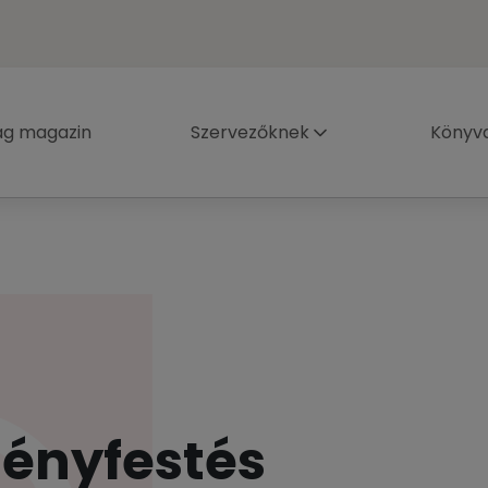
ág magazin
Szervezőknek
Könyva
ményfestés