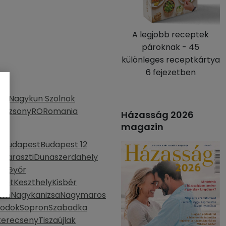
A legjobb receptek
pároknak - 45
különleges receptkártya
6 fejezetben
s
z-Nagykun Szolnok
Pozsony
RO
Romania
Házasság 2026
magazin
d
Budapest
Budapest 12
haraszti
Dunaszerdahely
la
Győr
mét
Keszthely
Kisbér
lom
Nagykanizsa
Nagymaros
bodok
Sopron
Szabadka
kerecseny
Tiszaújlak