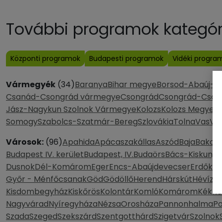
További programok kategóri
Központi programok
Budapesti programok
Vidéki progra
Vármegyék
(34)
Baranya
Bihar megye
Borsod-Abaúj-Z
Csanád-Csongrád vármegye
Csongrád
Csongrád-Csan
Jász-Nagykun Szolnok Vármegye
Kolozs
Kolozs Megye
K
Somogy
Szabolcs-Szatmár-Bereg
Szlovákia
Tolna
Vas
Ve
Városok:
(96)
Apahida
Apácaszakállas
Aszód
Baja
Bakony
Budapest IV. kerület
Budapest, IV.
Budaörs
Bács-Kiskun, 
Dusnok
Dél-Komárom
Eger
Encs-Abaújdevecser
Erdőker
Győr - Ménfőcsanak
Göd
Gödöllő
Herend
Hárskút
Hévíz
H
Kisdombegyház
Kiskőrös
Kolontár
Komló
Komárom
Kék
Kő
Nagyvárad
Nyíregyháza
Nézsa
Orosháza
Pannonhalma
P
Szada
Szeged
Szekszárd
Szentgotthárd
Szigetvár
Szolnok