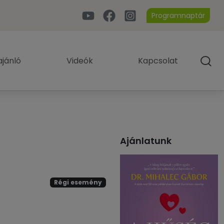
Programnaptár
jánló
Videók
Kapcsolat
Ajánlatunk
Régi esemény