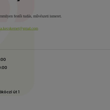
milyen festői tudás, művészeti ismeret.
ota.kecskemet@gmal.com
7:00
0:00
kóczi út 1