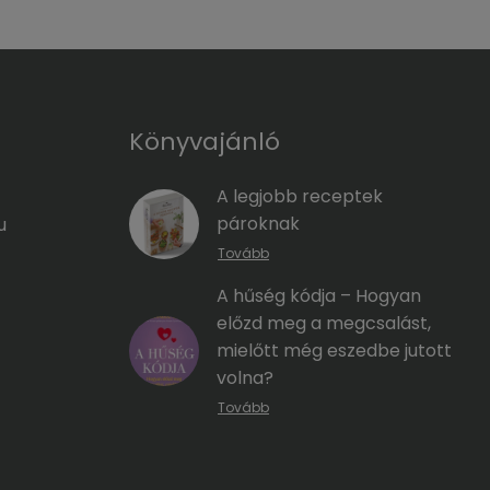
Könyvajánló
A legjobb receptek
pároknak
u
Tovább
A hűség kódja – Hogyan
előzd meg a megcsalást,
mielőtt még eszedbe jutott
volna?
Tovább