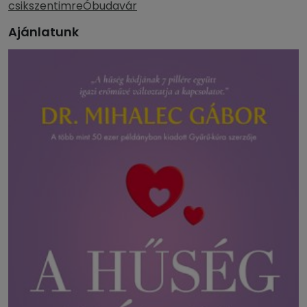
csikszentimre
Óbudavár
Ajánlatunk