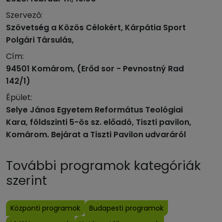
Szervező:
Szövetség a Közös Célokért, Kárpátia Sport
Polgári Társulás,
Cím:
94501 Komárom, (Erőd sor - Pevnostný Rad
142/1)
Épület:
Selye János Egyetem Református Teológiai
Kara, földszinti 5-ös sz. előadó, Tiszti pavilon,
Komárom. Bejárat a Tiszti Pavilon udvaráról
További programok kategóriák
szerint
Központi programok
Budapesti programok