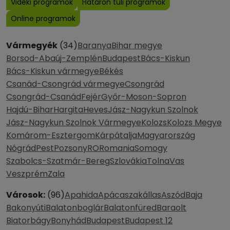
Vidéki programok
Határon túli programok
Online programok
Vármegyék
(34)
Baranya
Bihar megye
Borsod-Abaúj-Zemplén
Budapest
Bács-Kiskun
Bács-Kiskun vármegye
Békés
Csanád-Csongrád vármegye
Csongrád
Csongrád-Csanád
Fejér
Győr-Moson-Sopron
Hajdú-Bihar
Hargita
Heves
Jász-Nagykun Szolnok
Jász-Nagykun Szolnok Vármegye
Kolozs
Kolozs Megye
Komárom-Esztergom
Kárpátalja
Magyarország
Nógrád
Pest
Pozsony
RO
Romania
Somogy
Szabolcs-Szatmár-Bereg
Szlovákia
Tolna
Vas
Veszprém
Zala
Városok:
(96)
Apahida
Apácaszakállas
Aszód
Baja
Bakonyúti
Balatonboglár
Balatonfüred
Baraolt
Biatorbágy
Bonyhád
Budapest
Budapest 12