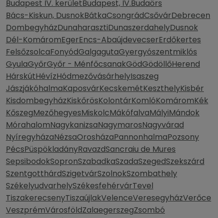
Budapest IV. kerület
Budapest, IV.
Budaörs
Bács-Kiskun, Dusnok
Bátka
Csongrád
Csővár
Debrecen
Dombegyház
Dunaharaszti
Dunaszerdahely
Dusnok
Dél-Komárom
Eger
Encs-Abaújdevecser
Erdőkertes
Felsőzsolca
Fonyód
Galgaguta
Gyergyószentmiklós
Gyula
Győr
Győr - Ménfőcsanak
Göd
Gödöllő
Herend
Hárskút
Hévíz
Hódmezővásárhely
Isaszeg
Jászjákóhalma
Kaposvár
Kecskemét
Keszthely
Kisbér
Kisdombegyház
Kiskőrös
Kolontár
Komló
Komárom
Kék
Kőszeg
Mezőhegyes
Miskolc
Mákófalva
Mályi
Mándok
Mórahalom
Nagykanizsa
Nagymaros
Nagyvárad
Nyíregyháza
Nézsa
Orosháza
Pannonhalma
Pozsony
Pécs
Püspökladány
Ravazd
Sancraiu de Mures
Sepsibodok
Sopron
Szabadka
Szada
Szeged
Szekszárd
Szentgotthárd
Szigetvár
Szolnok
Szombathely
Székelyudvarhely
Székesfehérvár
Tevel
Tiszakerecseny
Tiszaújlak
Velence
Veresegyház
Verőce
Veszprém
Városföld
Zalaegerszeg
Zsombó