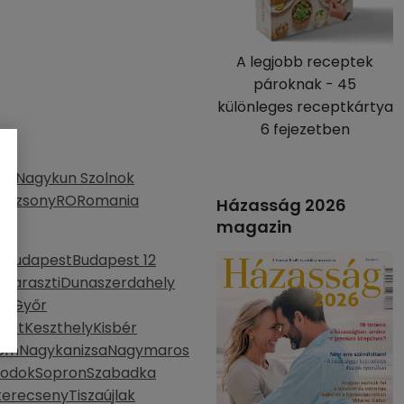
A legjobb receptek
pároknak - 45
különleges receptkártya
6 fejezetben
s
z-Nagykun Szolnok
Pozsony
RO
Romania
Házasság 2026
magazin
d
Budapest
Budapest 12
haraszti
Dunaszerdahely
la
Győr
mét
Keszthely
Kisbér
lom
Nagykanizsa
Nagymaros
bodok
Sopron
Szabadka
kerecseny
Tiszaújlak