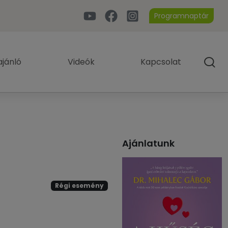
Programnaptár
jánló
Videók
Kapcsolat
Ajánlatunk
Régi esemény