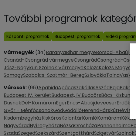
További programok kategóri
Központi programok
Budapesti programok
Vidéki progra
Vármegyék
(34)
Baranya
Bihar megye
Borsod-Abaúj-Z
Csanád-Csongrád vármegye
Csongrád
Csongrád-Csan
Jász-Nagykun Szolnok Vármegye
Kolozs
Kolozs Megye
K
Somogy
Szabolcs-Szatmár-Bereg
Szlovákia
Tolna
Vas
Ve
Városok:
(96)
Apahida
Apácaszakállas
Aszód
Baja
Bakony
Budapest IV. kerület
Budapest, IV.
Budaörs
Bács-Kiskun, 
Dusnok
Dél-Komárom
Eger
Encs-Abaújdevecser
Erdőker
Győr - Ménfőcsanak
Göd
Gödöllő
Herend
Hárskút
Hévíz
H
Kisdombegyház
Kiskőrös
Kolontár
Komló
Komárom
Kék
Kő
Nagyvárad
Nyíregyháza
Nézsa
Orosháza
Pannonhalma
P
Szada
Szeged
Szekszárd
Szentgotthárd
Szigetvár
Szolnok