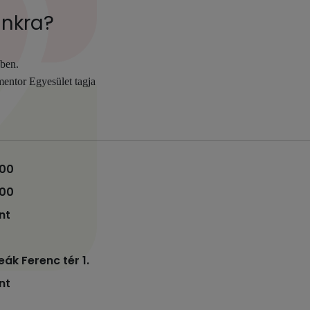
unkra?
ében.
mentor Egyesület tagja
:00
:00
nt
ák Ferenc tér 1.
nt