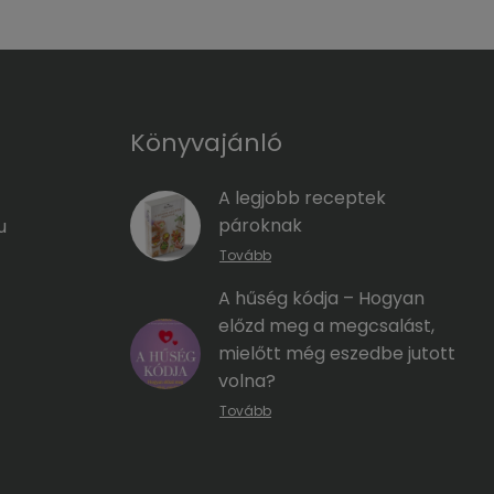
Könyvajánló
A legjobb receptek
pároknak
u
Tovább
A hűség kódja – Hogyan
előzd meg a megcsalást,
mielőtt még eszedbe jutott
volna?
Tovább