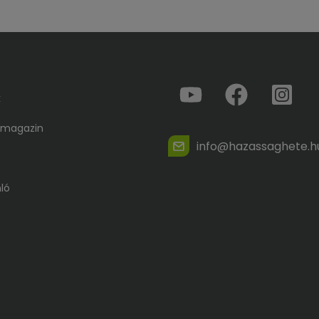
k
 magazin
info@hazassaghete.h
ló