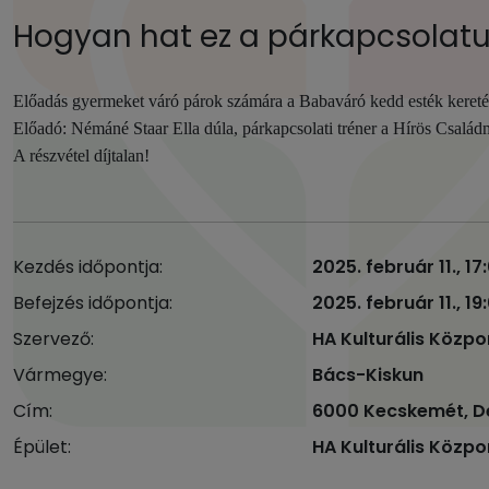
Hogyan hat ez a párkapcsolat
Előadás gyermeket váró párok számára a Babaváró kedd esték keret
Előadó: Némáné Staar Ella dúla, párkapcsolati tréner a Hírös Család
A részvétel díjtalan!
Kezdés időpontja:
2025. február 11., 17
Befejzés időpontja:
2025. február 11., 19
Szervező:
HA Kulturális Közpo
Vármegye:
Bács-Kiskun
Cím:
6000 Kecskemét, De
Épület:
HA Kulturális Közpo