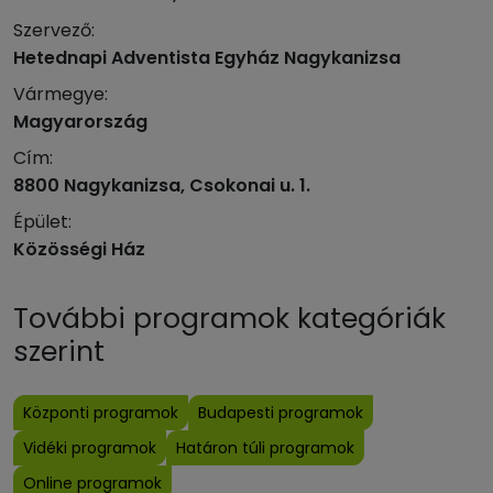
Szervező:
Hetednapi Adventista Egyház Nagykanizsa
Vármegye:
Magyarország
Cím:
8800 Nagykanizsa, Csokonai u. 1.
Épület:
Közösségi Ház
További programok kategóriák
szerint
Központi programok
Budapesti programok
Vidéki programok
Határon túli programok
Online programok