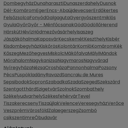
Dombegyház
Dunaharaszti
Dunaszerdahely
Dusnok
Dél-Komárom
Eger
Encs-Abaújdevecser
Erdőkertes
Felsőzsolca
Fonyód
Galgaguta
Gyergyószentmiklós
Gyula
Győr
Győr - Ménfőcsanak
Göd
Gödöllő
Herend
Hárskút
Hévíz
Hódmezővásárhely
Isaszeg
Jászjákóhalma
Kaposvár
Kecskemét
Keszthely
Kisbér
Kisdombegyház
Kiskőrös
Kolontár
Komló
Komárom
Kék
Kőszeg
Mezőhegyes
Miskolc
Mákófalva
Mályi
Mándok
Mórahalom
Nagykanizsa
Nagymaros
Nagyvárad
Nyíregyháza
Nézsa
Orosháza
Pannonhalma
Pozsony
Pécs
Püspökladány
Ravazd
Sancraiu de Mures
Sepsibodok
Sopron
Szabadka
Szada
Szeged
Szekszárd
Szentgotthárd
Szigetvár
Szolnok
Szombathely
Székelyudvarhely
Székesfehérvár
Tevel
Tiszakerecseny
Tiszaújlak
Velence
Veresegyház
Verőce
Veszprém
Városföld
Zalaegerszeg
Zsombó
csikszentimre
Óbudavár