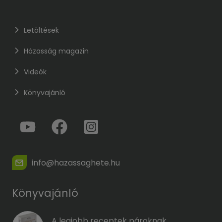
Letöltések
Házasság magazin
Videók
Könyvajánló
info@hazassaghete.hu
Könyvajánló
A legjobb receptek pároknak