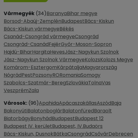
Vármegyék
(34)
Baranya
Bihar megye
Borsod-Abaúj-Zemplén
Budapest
Bács-Kiskun
Bács-Kiskun vármegye
Békés
Csanád-Csongrád vármegye
Csongrád
Csongrád-Csanád
Fejér
Győr-Moson-Sopron
Hajdú-Bihar
Hargita
Heves
Jász-Nagykun Szolnok
Jász-Nagykun Szolnok Vármegye
Kolozs
Kolozs Megye
Komárom-Esztergom
Kárpátalja
Magyarország
Nógrád
Pest
Pozsony
RO
Romania
Somogy
Szabolcs-Szatmár-Bereg
Szlovákia
Tolna
Vas
Veszprém
Zala
Városok:
(96)
Apahida
Apácaszakállas
Aszód
Baja
Bakonyúti
Balatonboglár
Balatonfüred
Baraolt
Biatorbágy
Bonyhád
Budapest
Budapest 12
Budapest IV. kerület
Budapest, IV.
Budaörs
Bács-Kiskun, Dusnok
Bátka
Csongrád
Csővár
Debrecen