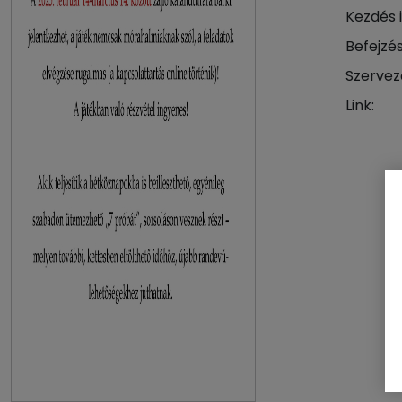
Kezdés 
Befejzés
Szervez
Link: