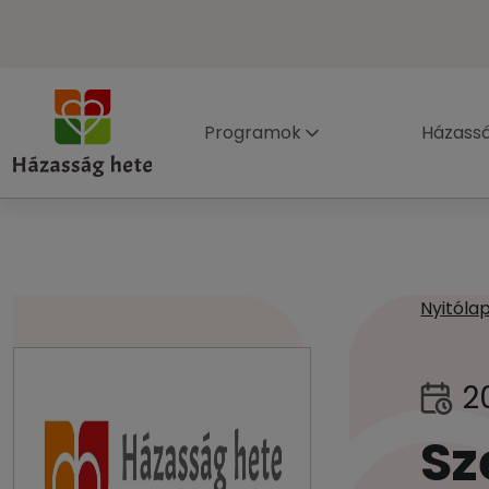
Programok
Házass
Nyitóla
2
Sz