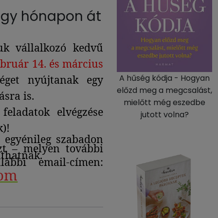
 egy hónapon át
uk vállalkozó kedvű
ebruár 14. és március
séget nyújtanak egy
A hűség kódja - Hogyan
előzd meg a megcsalást,
sra is.
mielőtt még eszedbe
eladatok elvégzése
jutott volna?
k)!
ő, egyénileg szabadon
zt – melyen további
uthatnak.
ábbi email-címen:
com