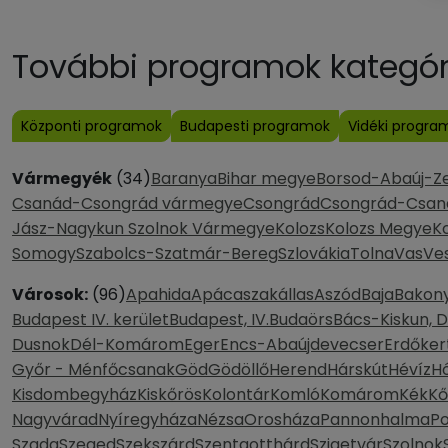
További programok kategóri
Központi programok
Budapesti programok
Vidéki progra
Vármegyék
(34)
Baranya
Bihar megye
Borsod-Abaúj-Z
Csanád-Csongrád vármegye
Csongrád
Csongrád-Csan
Jász-Nagykun Szolnok Vármegye
Kolozs
Kolozs Megye
K
Somogy
Szabolcs-Szatmár-Bereg
Szlovákia
Tolna
Vas
Ve
Városok:
(96)
Apahida
Apácaszakállas
Aszód
Baja
Bakony
Budapest IV. kerület
Budapest, IV.
Budaörs
Bács-Kiskun, 
Dusnok
Dél-Komárom
Eger
Encs-Abaújdevecser
Erdőker
Győr - Ménfőcsanak
Göd
Gödöllő
Herend
Hárskút
Hévíz
H
Kisdombegyház
Kiskőrös
Kolontár
Komló
Komárom
Kék
Kő
Nagyvárad
Nyíregyháza
Nézsa
Orosháza
Pannonhalma
P
Szada
Szeged
Szekszárd
Szentgotthárd
Szigetvár
Szolnok