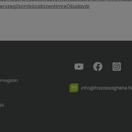
erszeg
Zsombó
csikszentimre
Óbudavár
k
 magazin
info@hazassaghete.h
ló