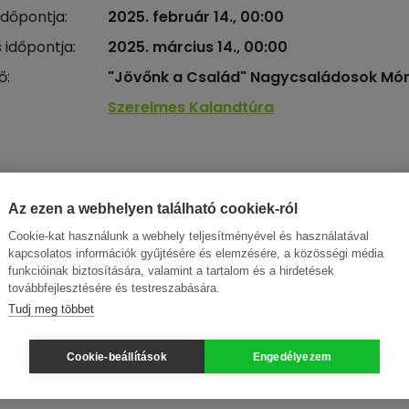
időpontja:
2025. február 14., 00:00
 időpontja:
2025. március 14., 00:00
ő:
"Jövőnk a Család" Nagycsaládosok Mór
Szerelmes Kalandtúra
Az ezen a webhelyen található cookiek-ról
Cookie-kat használunk a webhely teljesítményével és használatával
kapcsolatos információk gyűjtésére és elemzésére, a közösségi média
funkcióinak biztosítására, valamint a tartalom és a hirdetések
továbbfejlesztésére és testreszabására.
Tudj meg többet
Cookie-beállítások
Engedélyezem