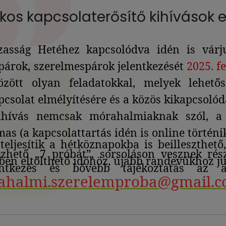
kos kapcsolaterősítő kihívások
asság Hetéhez kapcsolódva idén is várj
párok, szerelmespárok jelentkezését
2025. f
zött olyan feladatokkal, melyek lehető
csolat elmélyítésére és a közös kikapcsolódá
hívás nemcsak mórahalmiaknak szól, a f
as (a kapcsolattartás idén is online történi
teljesítik a hétköznapokba is beilleszthet
zhető „7 próbát”, sorsoláson vesznek rés
sben eltölthető időhöz, újabb randevúkhoz j
entkezés
és bővebb tájékoztatás az al
ahalmi.szerelemproba@gmail.