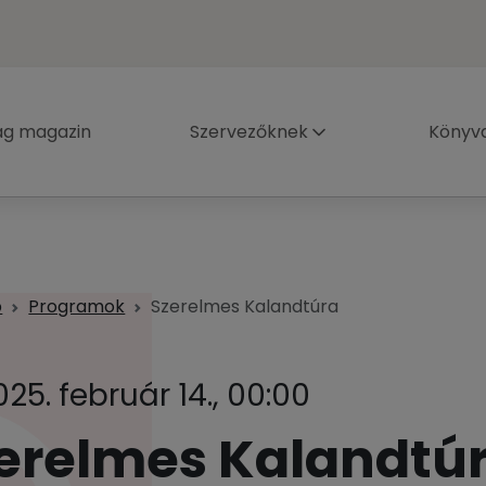
ág magazin
Szervezőknek
Könyva
p
Programok
Szerelmes Kalandtúra
025. február 14., 00:00
erelmes Kalandtú