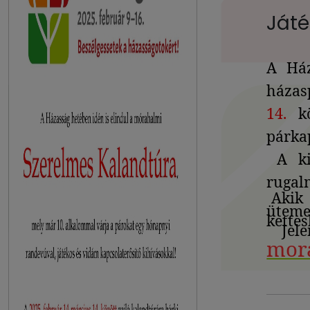
Játé
A Ház
házas
14.
kö
párkap
A ki
rugalm
Akik 
üteme
kette
Jel
mor