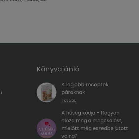
Könyvajánló
A legjobb receptek
pároknak
u
Tovább
A hűség kódja – Hogyan
előzd meg a megcsalást,
mielőtt még eszedbe jutott
volna?