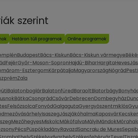
ák szerint
mok
Határon túli programok
Online programok
emplén
Budapest
Bács-Kiskun
Bács-Kiskun vármegye
Béké
ád
Fejér
Győr-Moson-Sopron
Hajdú-Bihar
Hargita
Heves
Jás
omárom-Esztergom
Kárpátalja
Magyarország
Nógrád
Pest
szprém
Zala
úti
Balatonboglár
Balatonfüred
Baraolt
Biatorbágy
Bonyhá
Dusnok
Bátka
Csongrád
Csővár
Debrecen
Dombegyház
Duna
tes
Felsőzsolca
Fonyód
Galgaguta
Gyergyószentmiklós
Gyu
ódmezővásárhely
Isaszeg
Jászjákóhalma
Kaposvár
Kecske
szeg
Mezőhegyes
Miskolc
Mákófalva
Mályi
Mándok
Móraha
ozsony
Pécs
Püspökladány
Ravazd
Sancraiu de Mures
Sepsi
Szombathely
Székelyudvarhely
Székesfehérvár
Tevel
Tisza