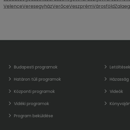
Velence
Veresegyház
Verőce
Veszprém
Városföld
Zalaeg
Budapesti programok
Letöltése
Határon túli programok
Házasság
Központi programok
Videók
Vidéki programok
Könyvaján
Program beküldése