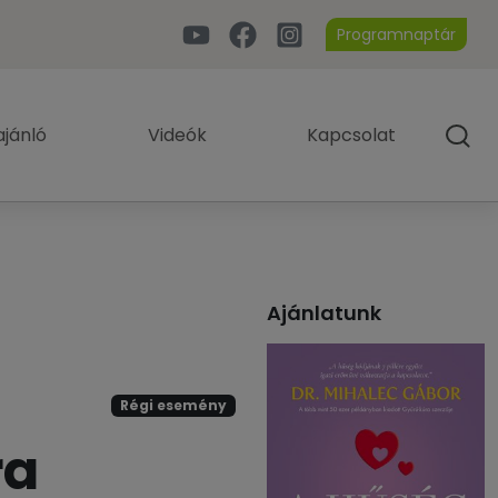
Programnaptár
jánló
Videók
Kapcsolat
Ajánlatunk
Régi esemény
ra