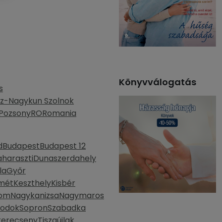
Könyvválogatás
s
z-Nagykun Szolnok
Pozsony
RO
Romania
d
Budapest
Budapest 12
haraszti
Dunaszerdahely
la
Győr
mét
Keszthely
Kisbér
lom
Nagykanizsa
Nagymaros
bodok
Sopron
Szabadka
kerecseny
Tiszaújlak