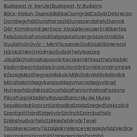
Budapest IV. kerület
Budapest, IV.
Budaörs
Bács-Kiskun, Dusnok
Bátka
Csongrád
Csővár
Debrecen
Dombegyház
Dunaharaszti
Dunaszerdahely
Dusnok
Dél-Komárom
Eger
Encs-Abaújdevecser
Erdőkertes
Felsőzsolca
Fonyód
Galgaguta
Gyergyószentmiklós
Gyula
Győr
Győr - Ménfőcsanak
Göd
Gödöllő
Herend
Hárskút
Hévíz
Hódmezővásárhely
Isaszeg
Jászjákóhalma
Kaposvár
Kecskemét
Keszthely
Kisbér
Kisdombegyház
Kiskőrös
Kolontár
Komló
Komárom
Kék
Kőszeg
Mezőhegyes
Miskolc
Mákófalva
Mályi
Mándok
Mórahalom
Nagykanizsa
Nagymaros
Nagyvárad
Nyíregyháza
Nézsa
Orosháza
Pannonhalma
Pozsony
Pécs
Püspökladány
Ravazd
Sancraiu de Mures
Sepsibodok
Sopron
Szabadka
Szada
Szeged
Szekszárd
Szentgotthárd
Szigetvár
Szolnok
Szombathely
Székelyudvarhely
Székesfehérvár
Tevel
Tiszakerecseny
Tiszaújlak
Velence
Veresegyház
Verőce
Veszprém
Városföld
Zalaegerszeg
Zsombó