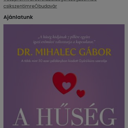
csikszentimre
Óbudavár
Ajánlatunk