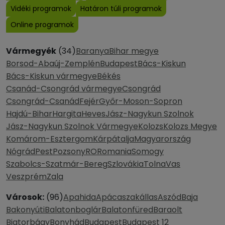
Vidéki programok
Határon túli programok
Online programok
Vármegyék
(34)
Baranya
Bihar megye
Borsod-Abaúj-Zemplén
Budapest
Bács-Kiskun
Bács-Kiskun vármegye
Békés
Csanád-Csongrád vármegye
Csongrád
Csongrád-Csanád
Fejér
Győr-Moson-Sopron
Hajdú-Bihar
Hargita
Heves
Jász-Nagykun Szolnok
Jász-Nagykun Szolnok Vármegye
Kolozs
Kolozs Megye
Komárom-Esztergom
Kárpátalja
Magyarország
Nógrád
Pest
Pozsony
RO
Romania
Somogy
Szabolcs-Szatmár-Bereg
Szlovákia
Tolna
Vas
Veszprém
Zala
Városok:
(96)
Apahida
Apácaszakállas
Aszód
Baja
Bakonyúti
Balatonboglár
Balatonfüred
Baraolt
Biatorbágy
Bonyhád
Budapest
Budapest 12