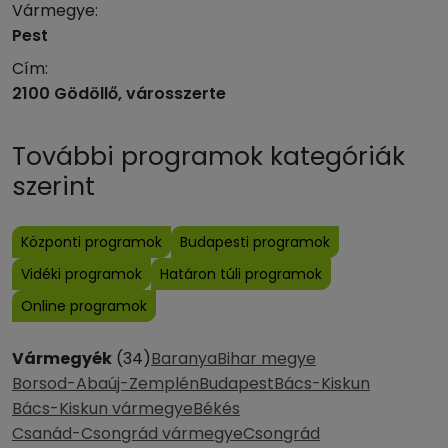
Vármegye:
Pest
Cím:
2100 Gödöllő, városszerte
További programok kategóriák
szerint
Központi programok
Budapesti programok
Vidéki programok
Határon túli programok
Online programok
Vármegyék
(34)
Baranya
Bihar megye
Borsod-Abaúj-Zemplén
Budapest
Bács-Kiskun
Bács-Kiskun vármegye
Békés
Csanád-Csongrád vármegye
Csongrád