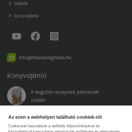
Videók
Könyvajánló
info@hazassaghete.hu
Könyvajánló
A legjobb receptek pároknak
Tovább
A hűség kódja – Hogyan előzd meg a
Az ezen a webhelyen található cookiek-ról
megcsalást, mielőtt még eszedbe jutott
Cookie-kat használunk a webhely teljesítményével és
volna?
használatával kapcsolatos információk gyűjtésére és elemzésére,