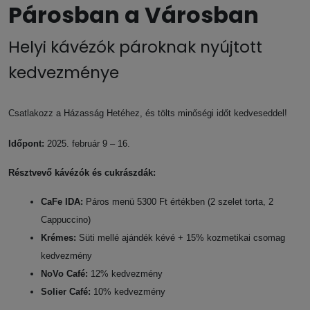
Párosban a Városban
Helyi kávézók pároknak nyújtott
kedvezménye
Csatlakozz a Házasság Hetéhez, és tölts minőségi időt kedveseddel!
Időpont:
2025. február 9 – 16.
Résztvevő kávézók és cukrászdák:
CaFe IDA:
Páros menü 5300 Ft értékben (2 szelet torta, 2
Cappuccino)
Krémes:
Süti mellé ajándék kévé + 15% kozmetikai csomag
kedvezmény
NoVo Café:
12% kedvezmény
Solier Café:
10% kedvezmény