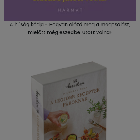
A hűség kódja - Hogyan előzd meg a megcsalást,
mielőtt még eszedbe jutott volna?