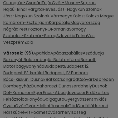
Csongrád-Csanád
Fejér
Győr-Moson-Sopron
Hajdú-Bihar
Hargita
Heves
Jász-Nagykun Szolnok
Jász-Nagykun Szolnok Vármegye
Kolozs
Kolozs Megye
Komárom-Esztergom
Kárpátalja
Magyarország
Nógrád
Pest
Pozsony
RO
Romania
Somogy
Szabolcs-Szatmár-Bereg
Szlovákia
Tolna
Vas
Veszprém
Zala
Városok:
(96)
Apahida
Apácaszakállas
Aszód
Baja
Bakonyúti
Balatonboglár
Balatonfüred
Baraolt
Biatorbágy
Bonyhád
Budapest
Budapest 12
Budapest IV. kerület
Budapest, IV.
Budaörs
Bács-Kiskun, Dusnok
Bátka
Csongrád
Csővár
Debrecen
Dombegyház
Dunaharaszti
Dunaszerdahely
Dusnok
Dél-Komárom
Eger
Encs-Abaújdevecser
Erdőkertes
Felsőzsolca
Fonyód
Galgaguta
Gyergyószentmiklós
Gyula
Győr
Győr - Ménfőcsanak
Göd
Gödöllő
Herend
Hárskút
Hévíz
Hódmezővásárhely
Isaszeg