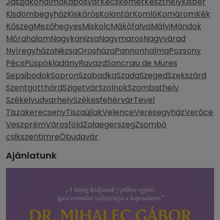
Jászjákóhalma
Kaposvár
Kecskemét
Keszthely
Kisbér
Kisdombegyház
Kiskőrös
Kolontár
Komló
Komárom
Kék
Kőszeg
Mezőhegyes
Miskolc
Mákófalva
Mályi
Mándok
Mórahalom
Nagykanizsa
Nagymaros
Nagyvárad
Nyíregyháza
Nézsa
Orosháza
Pannonhalma
Pozsony
Pécs
Püspökladány
Ravazd
Sancraiu de Mures
Sepsibodok
Sopron
Szabadka
Szada
Szeged
Szekszárd
Szentgotthárd
Szigetvár
Szolnok
Szombathely
Székelyudvarhely
Székesfehérvár
Tevel
Tiszakerecseny
Tiszaújlak
Velence
Veresegyház
Verőce
Veszprém
Városföld
Zalaegerszeg
Zsombó
csikszentimre
Óbudavár
Ajánlatunk