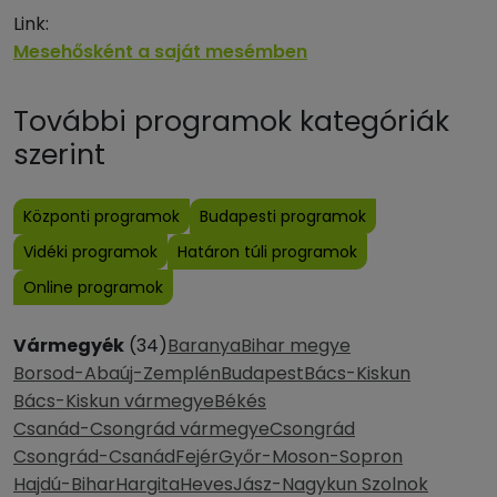
Link:
Mesehősként a saját mesémben
További programok kategóriák
szerint
Központi programok
Budapesti programok
Vidéki programok
Határon túli programok
Online programok
Vármegyék
(34)
Baranya
Bihar megye
Borsod-Abaúj-Zemplén
Budapest
Bács-Kiskun
Bács-Kiskun vármegye
Békés
Csanád-Csongrád vármegye
Csongrád
Csongrád-Csanád
Fejér
Győr-Moson-Sopron
Hajdú-Bihar
Hargita
Heves
Jász-Nagykun Szolnok