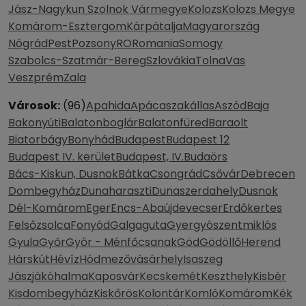
Jász-Nagykun Szolnok Vármegye
Kolozs
Kolozs Megye
Komárom-Esztergom
Kárpátalja
Magyarország
Nógrád
Pest
Pozsony
RO
Romania
Somogy
Szabolcs-Szatmár-Bereg
Szlovákia
Tolna
Vas
Veszprém
Zala
Városok:
(96)
Apahida
Apácaszakállas
Aszód
Baja
Bakonyúti
Balatonboglár
Balatonfüred
Baraolt
Biatorbágy
Bonyhád
Budapest
Budapest 12
Budapest IV. kerület
Budapest, IV.
Budaörs
Bács-Kiskun, Dusnok
Bátka
Csongrád
Csővár
Debrecen
Dombegyház
Dunaharaszti
Dunaszerdahely
Dusnok
Dél-Komárom
Eger
Encs-Abaújdevecser
Erdőkertes
Felsőzsolca
Fonyód
Galgaguta
Gyergyószentmiklós
Gyula
Győr
Győr - Ménfőcsanak
Göd
Gödöllő
Herend
Hárskút
Hévíz
Hódmezővásárhely
Isaszeg
Jászjákóhalma
Kaposvár
Kecskemét
Keszthely
Kisbér
Kisdombegyház
Kiskőrös
Kolontár
Komló
Komárom
Kék