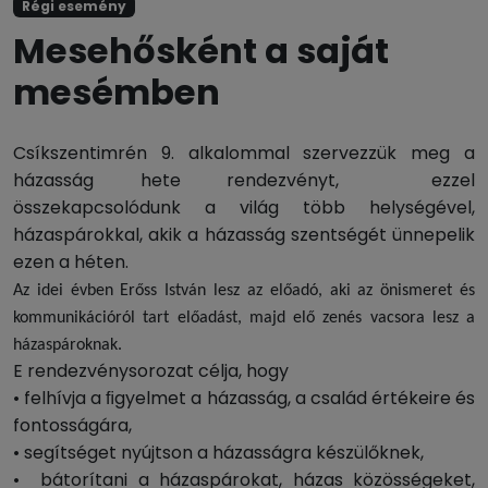
Régi esemény
Mesehősként a saját
mesémben
Csíkszentimrén 9. alkalommal szervezzük meg a
házasság hete rendezvényt, ezzel
összekapcsolódunk a világ több helységével,
házaspárokkal, akik a házasság szentségét ünnepelik
ezen a héten.
Az idei évben Erőss István lesz az előadó, aki az önismeret és
kommunikációról tart előadást, majd elő zenés vacsora lesz a
házaspároknak.
E rendezvénysorozat célja, hogy
• felhívja a ﬁgyelmet a házasság, a család értékeire és
fontosságára,
• segítséget nyújtson a házasságra készülőknek,
• bátorítani a házaspárokat, házas közösségeket,