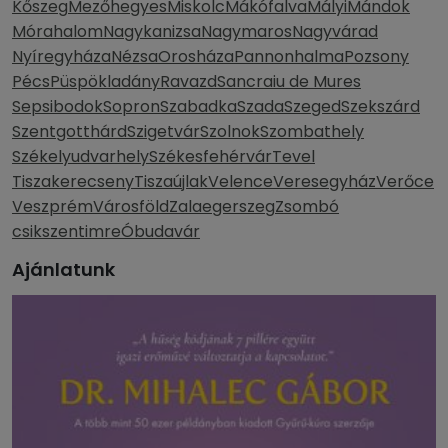
Kőszeg
Mezőhegyes
Miskolc
Mákófalva
Mályi
Mándok
Mórahalom
Nagykanizsa
Nagymaros
Nagyvárad
Nyíregyháza
Nézsa
Orosháza
Pannonhalma
Pozsony
Pécs
Püspökladány
Ravazd
Sancraiu de Mures
Sepsibodok
Sopron
Szabadka
Szada
Szeged
Szekszárd
Szentgotthárd
Szigetvár
Szolnok
Szombathely
Székelyudvarhely
Székesfehérvár
Tevel
Tiszakerecseny
Tiszaújlak
Velence
Veresegyház
Verőce
Veszprém
Városföld
Zalaegerszeg
Zsombó
csikszentimre
Óbudavár
Ajánlatunk