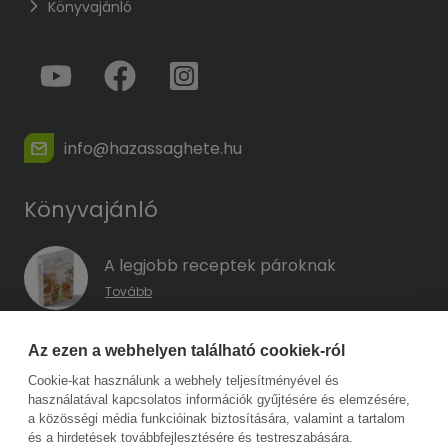
Könyvajánló
info@hazassaghete.hu
Könyvajánló
A legjobb receptek pároknak
Tovább
A hűség kódja – Hogyan előzd meg a
Az ezen a webhelyen található cookiek-ról
megcsalást, mielőtt még eszedbe jutott
Cookie-kat használunk a webhely teljesítményével és
volna?
használatával kapcsolatos információk gyűjtésére és elemzésére,
Tovább
a közösségi média funkcióinak biztosítására, valamint a tartalom
és a hirdetések továbbfejlesztésére és testreszabására.