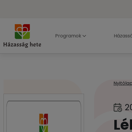
Programok
Házass
Nyitóla
2
Lé