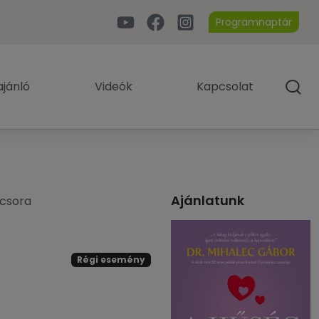
Programnaptár
jánló
Videók
Kapcsolat
Ajánlatunk
acsora
Régi esemény