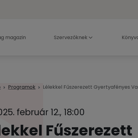
ág magazin
Szervezőknek
Könyva
p
Programok
Lélekkel Fűszerezett Gyertyafényes V
025. február 12., 18:00
lekkel Fűszerezett