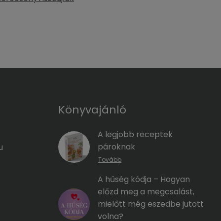
Könyvajánló
A legjobb receptek
pároknak
u
Tovább
A hűség kódja – Hogyan
előzd meg a megcsalást,
mielőtt még eszedbe jutott
volna?