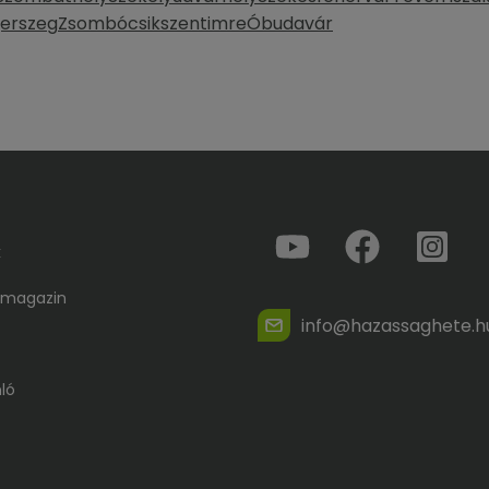
erszeg
Zsombó
csikszentimre
Óbudavár
k
 magazin
info@hazassaghete.h
ló