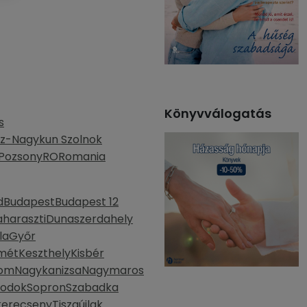
Könyvválogatás
s
z-Nagykun Szolnok
Pozsony
RO
Romania
d
Budapest
Budapest 12
haraszti
Dunaszerdahely
la
Győr
mét
Keszthely
Kisbér
lom
Nagykanizsa
Nagymaros
bodok
Sopron
Szabadka
kerecseny
Tiszaújlak