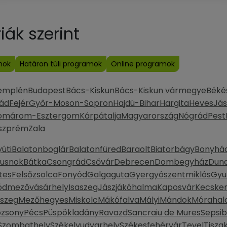
ák szerint
mok
Határon túli programok
Online programok
emplén
Budapest
Bács-Kiskun
Bács-Kiskun vármegye
Béké
ád
Fejér
Győr-Moson-Sopron
Hajdú-Bihar
Hargita
Heves
Jás
omárom-Esztergom
Kárpátalja
Magyarország
Nógrád
Pest
szprém
Zala
úti
Balatonboglár
Balatonfüred
Baraolt
Biatorbágy
Bonyhá
Dusnok
Bátka
Csongrád
Csővár
Debrecen
Dombegyház
Duna
tes
Felsőzsolca
Fonyód
Galgaguta
Gyergyószentmiklós
Gyu
ódmezővásárhely
Isaszeg
Jászjákóhalma
Kaposvár
Kecske
szeg
Mezőhegyes
Miskolc
Mákófalva
Mályi
Mándok
Móraha
ozsony
Pécs
Püspökladány
Ravazd
Sancraiu de Mures
Sepsi
Szombathely
Székelyudvarhely
Székesfehérvár
Tevel
Tisza