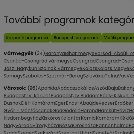
További programok kategóri
Központi programok
Budapesti programok
Vidéki progra
Vármegyék
(34)
Baranya
Bihar megye
Borsod-Abaúj-Z
Csanád-Csongrád vármegye
Csongrád
Csongrád-Csan
Jász-Nagykun Szolnok Vármegye
Kolozs
Kolozs Megye
K
Somogy
Szabolcs-Szatmár-Bereg
Szlovákia
Tolna
Vas
Ve
Városok:
(96)
Apahida
Apácaszakállas
Aszód
Baja
Bakony
Budapest IV. kerület
Budapest, IV.
Budaörs
Bács-Kiskun, 
Dusnok
Dél-Komárom
Eger
Encs-Abaújdevecser
Erdőker
Győr - Ménfőcsanak
Göd
Gödöllő
Herend
Hárskút
Hévíz
H
Kisdombegyház
Kiskőrös
Kolontár
Komló
Komárom
Kék
Kő
Nagyvárad
Nyíregyháza
Nézsa
Orosháza
Pannonhalma
P
Szada
Szeged
Szekszárd
Szentgotthárd
Szigetvár
Szolnok