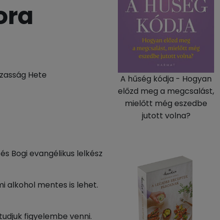
ora
zasság Hete
A hűség kódja - Hogyan
előzd meg a megcsalást,
mielőtt még eszedbe
jutott volna?
s Bogi evangélikus lelkész
i alkohol mentes is lehet.
tudjuk figyelembe venni.