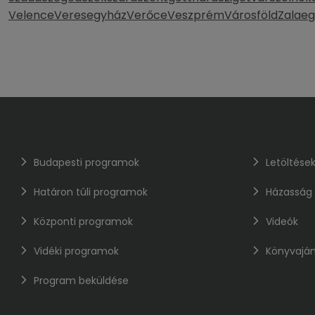
Velence
Veresegyház
Verőce
Veszprém
Városföld
Zalaeg
Budapesti programok
Letöltése
Határon túli programok
Házasság
Központi programok
Videók
Vidéki programok
Könyvaján
Program beküldése