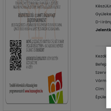
Készül
Gyüleke
D-i irá
Jelentk
Kezdés 
Befejzés
Szervez
Vármeg
Cím:
Épület: