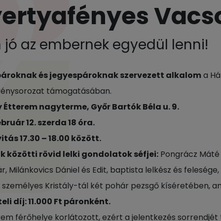
ertyafényes Vacs
jó az embernek egyedül lenni!
ároknak és jegyespároknak szervezett alkalom
a Há
vénysorozat támogatásában.
y Étterem nagyterme, Győr Bartók Béla u. 9.
ebruár 12. szerda 18 óra.
tás 17.30 – 18.00 között.
 közötti rövid l
elki gondolatok séfjei:
Pongrácz Máté é
, Milánkovics Dániel és Edit, baptista lelkész és felesége,
 személyes Kristály-tál két pohár pezsgő kíséretében, am
eli díj: 11.000 Ft páronként.
rem férőhelye korlátozott, ezért a jelentkezés sorrendjét 