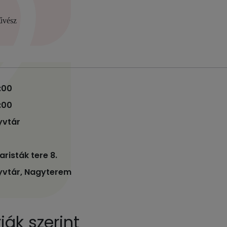
űvész
7:00
8:00
yvtár
risták tere 8.
yvtár, Nagyterem
ák szerint