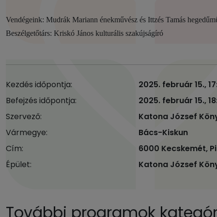
Vendégeink: Mudrák Mariann énekművész és Ittzés Tamás hegedűm
Beszélgetőtárs: Kriskó János kulturális szakújságíró
Kezdés időpontja:
2025. február 15., 1
Befejzés időpontja:
2025. február 15., 1
Szervező:
Katona József Kön
Vármegye:
Bács-Kiskun
Cím:
6000 Kecskemét, Pia
Épület:
Katona József Kön
További programok kategóri