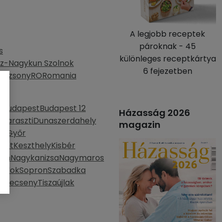
A legjobb receptek
pároknak - 45
s
különleges receptkártya
z-Nagykun Szolnok
6 fejezetben
Pozsony
RO
Romania
d
Budapest
Budapest 12
Házasság 2026
haraszti
Dunaszerdahely
magazin
la
Győr
mét
Keszthely
Kisbér
lom
Nagykanizsa
Nagymaros
bodok
Sopron
Szabadka
kerecseny
Tiszaújlak