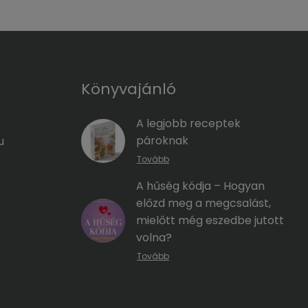
Könyvajánló
A legjobb receptek
pároknak
u
Tovább
A hűség kódja – Hogyan
előzd meg a megcsalást,
mielőtt még eszedbe jutott
volna?
Tovább