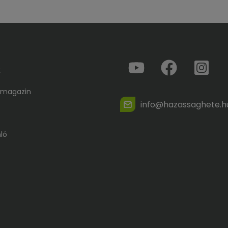
k
 magazin
info@hazassaghete.h
ló