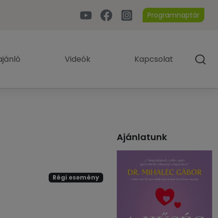
Programnaptár
jánló
Videók
Kapcsolat
Ajánlatunk
Régi esemény