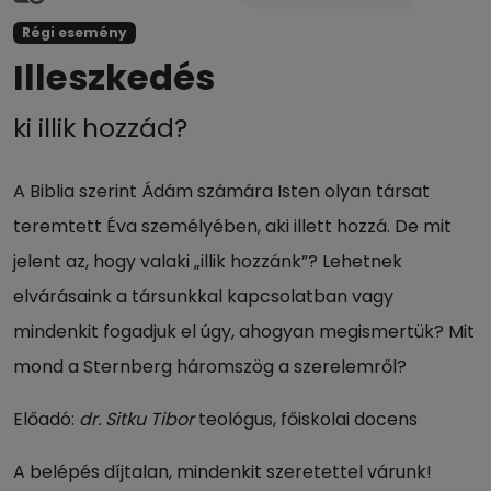
Régi esemény
Illeszkedés
ki illik hozzád?
A Biblia szerint Ádám számára Isten olyan társat
teremtett Éva személyében, aki illett hozzá. De mit
jelent az, hogy valaki „illik hozzánk”? Lehetnek
elvárásaink a társunkkal kapcsolatban vagy
mindenkit fogadjuk el úgy, ahogyan megismertük? Mit
mond a Sternberg háromszög a szerelemről?
Előadó:
dr. Sitku Tibor
teológus, főiskolai docens
A belépés díjtalan, mindenkit szeretettel várunk!