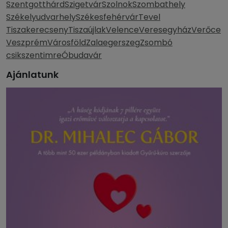
Szentgotthárd
Szigetvár
Szolnok
Szombathely
Székelyudvarhely
Székesfehérvár
Tevel
Tiszakerecseny
Tiszaújlak
Velence
Veresegyház
Verőce
Veszprém
Városföld
Zalaegerszeg
Zsombó
csikszentimre
Óbudavár
Ajánlatunk