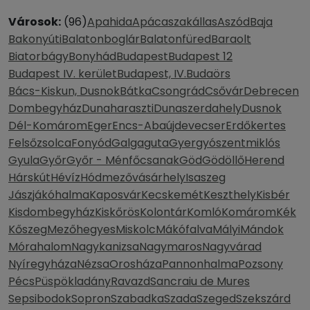
Városok:
(96)
Apahida
Apácaszakállas
Aszód
Baja
Bakonyúti
Balatonboglár
Balatonfüred
Baraolt
Biatorbágy
Bonyhád
Budapest
Budapest 12
Budapest IV. kerület
Budapest, IV.
Budaörs
Bács-Kiskun, Dusnok
Bátka
Csongrád
Csővár
Debrecen
Dombegyház
Dunaharaszti
Dunaszerdahely
Dusnok
Dél-Komárom
Eger
Encs-Abaújdevecser
Erdőkertes
Felsőzsolca
Fonyód
Galgaguta
Gyergyószentmiklós
Gyula
Győr
Győr - Ménfőcsanak
Göd
Gödöllő
Herend
Hárskút
Hévíz
Hódmezővásárhely
Isaszeg
Jászjákóhalma
Kaposvár
Kecskemét
Keszthely
Kisbér
Kisdombegyház
Kiskőrös
Kolontár
Komló
Komárom
Kék
Kőszeg
Mezőhegyes
Miskolc
Mákófalva
Mályi
Mándok
Mórahalom
Nagykanizsa
Nagymaros
Nagyvárad
Nyíregyháza
Nézsa
Orosháza
Pannonhalma
Pozsony
Pécs
Püspökladány
Ravazd
Sancraiu de Mures
Sepsibodok
Sopron
Szabadka
Szada
Szeged
Szekszárd