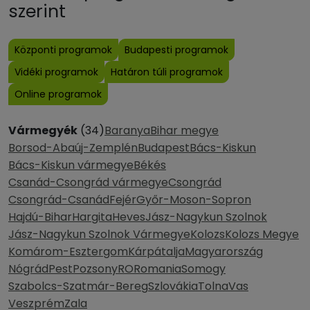
szerint
Központi programok
Budapesti programok
Vidéki programok
Határon túli programok
Online programok
Vármegyék
(34)
Baranya
Bihar megye
Borsod-Abaúj-Zemplén
Budapest
Bács-Kiskun
Bács-Kiskun vármegye
Békés
Csanád-Csongrád vármegye
Csongrád
Csongrád-Csanád
Fejér
Győr-Moson-Sopron
Hajdú-Bihar
Hargita
Heves
Jász-Nagykun Szolnok
Jász-Nagykun Szolnok Vármegye
Kolozs
Kolozs Megye
Komárom-Esztergom
Kárpátalja
Magyarország
Nógrád
Pest
Pozsony
RO
Romania
Somogy
Szabolcs-Szatmár-Bereg
Szlovákia
Tolna
Vas
Veszprém
Zala