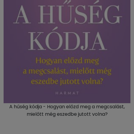
A hűség kódja - Hogyan előzd meg a megcsalást,
mielőtt még eszedbe jutott volna?