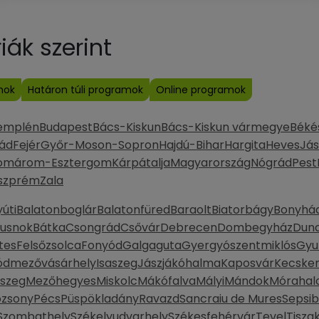
ák szerint
mok
Határon túli programok
Online programok
emplén
Budapest
Bács-Kiskun
Bács-Kiskun vármegye
Béké
ád
Fejér
Győr-Moson-Sopron
Hajdú-Bihar
Hargita
Heves
Jás
omárom-Esztergom
Kárpátalja
Magyarország
Nógrád
Pest
szprém
Zala
úti
Balatonboglár
Balatonfüred
Baraolt
Biatorbágy
Bonyhá
Dusnok
Bátka
Csongrád
Csővár
Debrecen
Dombegyház
Duna
tes
Felsőzsolca
Fonyód
Galgaguta
Gyergyószentmiklós
Gyu
ódmezővásárhely
Isaszeg
Jászjákóhalma
Kaposvár
Kecske
szeg
Mezőhegyes
Miskolc
Mákófalva
Mályi
Mándok
Móraha
ozsony
Pécs
Püspökladány
Ravazd
Sancraiu de Mures
Sepsi
Szombathely
Székelyudvarhely
Székesfehérvár
Tevel
Tisza