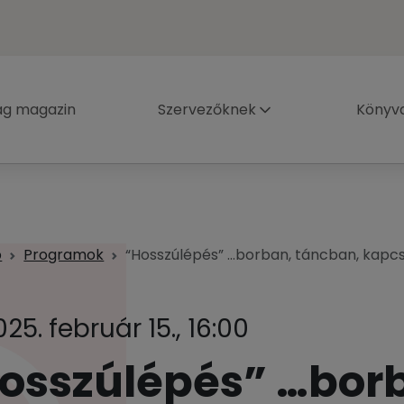
ág magazin
Szervezőknek
Könyva
p
Programok
“Hosszúlépés” …borban, táncban, kapc
025. február 15., 16:00
osszúlépés” …bor