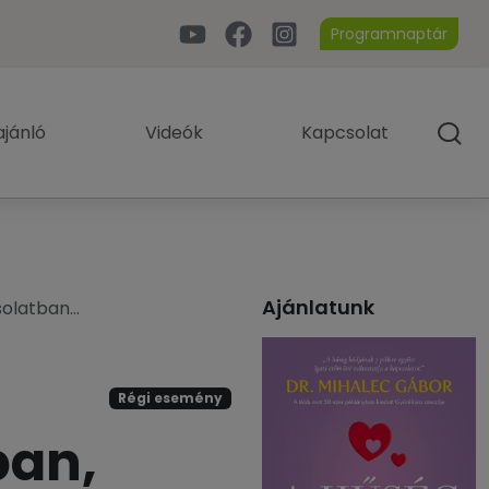
Programnaptár
jánló
Videók
Kapcsolat
Ajánlatunk
solatban…
Régi esemény
ban,