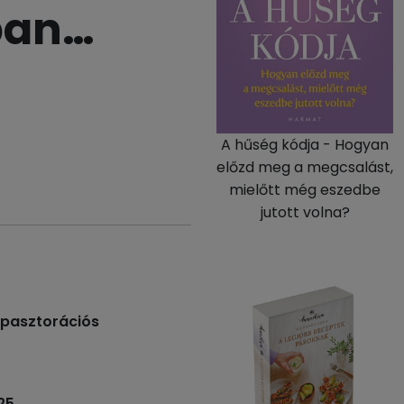
ban…
A hűség kódja - Hogyan
előzd meg a megcsalást,
mielőtt még eszedbe
jutott volna?
dpasztorációs
25