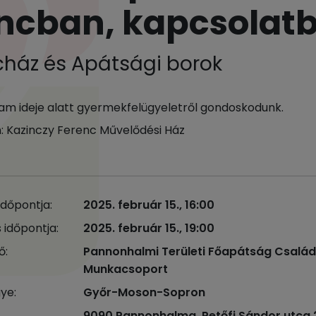
ncban, kapcsolat
ház és Apátsági borok
am ideje alatt gyermekfelügyeletről gondoskodunk.
n: Kazinczy Ferenc Művelődési Ház
időpontja:
2025. február 15., 16:00
 időpontja:
2025. február 15., 19:00
ő:
Pannonhalmi Területi Főapátság Csalá
Munkacsoport
ye:
Győr-Moson-Sopron
9090 Pannonhalma, Petőfi Sándor utca 