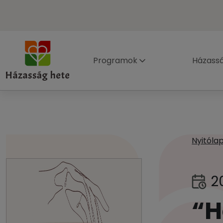
Programok
Házass
Nyitóla
2
“H