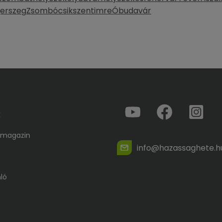
erszeg
Zsombó
csikszentimre
Óbudavár
k
 magazin
info@hazassaghete.h
ló