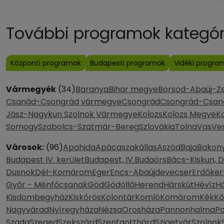
További programok kategóri
Központi programok
Budapesti programok
Vidéki progra
Vármegyék
(34)
Baranya
Bihar megye
Borsod-Abaúj-Z
Csanád-Csongrád vármegye
Csongrád
Csongrád-Csan
Jász-Nagykun Szolnok Vármegye
Kolozs
Kolozs Megye
K
Somogy
Szabolcs-Szatmár-Bereg
Szlovákia
Tolna
Vas
Ve
Városok:
(96)
Apahida
Apácaszakállas
Aszód
Baja
Bakony
Budapest IV. kerület
Budapest, IV.
Budaörs
Bács-Kiskun, 
Dusnok
Dél-Komárom
Eger
Encs-Abaújdevecser
Erdőker
Győr - Ménfőcsanak
Göd
Gödöllő
Herend
Hárskút
Hévíz
H
Kisdombegyház
Kiskőrös
Kolontár
Komló
Komárom
Kék
Kő
Nagyvárad
Nyíregyháza
Nézsa
Orosháza
Pannonhalma
P
Szada
Szeged
Szekszárd
Szentgotthárd
Szigetvár
Szolnok