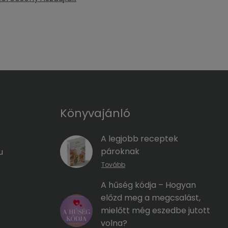
Könyvajánló
A legjobb receptek
pároknak
u
Tovább
A hűség kódja – Hogyan
előzd meg a megcsalást,
mielőtt még eszedbe jutott
volna?