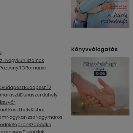
Könyvválogatás
s
z-Nagykun Szolnok
Pozsony
RO
Romania
d
Budapest
Budapest 12
haraszti
Dunaszerdahely
la
Győr
mét
Keszthely
Kisbér
lom
Nagykanizsa
Nagymaros
bodok
Sopron
Szabadka
kerecseny
Tiszaújlak