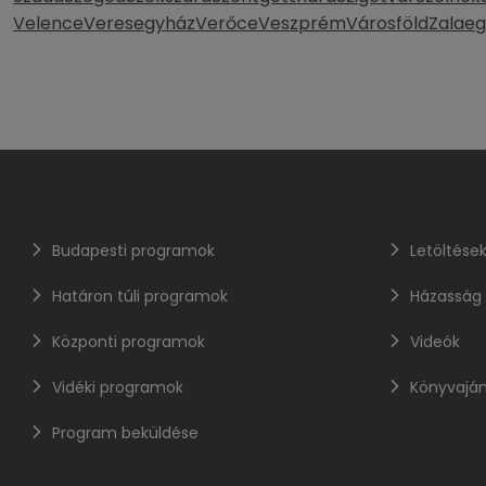
Velence
Veresegyház
Verőce
Veszprém
Városföld
Zalaeg
Budapesti programok
Letöltése
Határon túli programok
Házasság
Központi programok
Videók
Vidéki programok
Könyvaján
Program beküldése