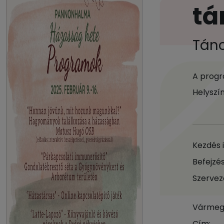
tá
Tánc
A progr
Helyszí
Kezdés 
Befejzés
Szervez
Vármeg
Cím: