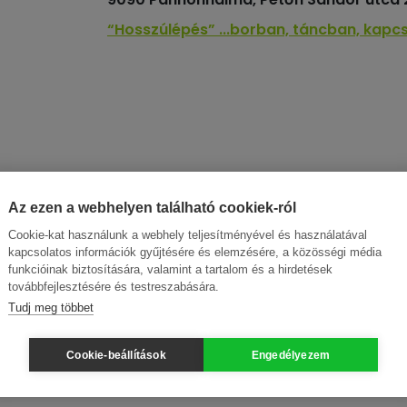
“Hosszúlépés” ...borban, táncban, kapcs
Az ezen a webhelyen található cookiek-ról
Cookie-kat használunk a webhely teljesítményével és használatával
kapcsolatos információk gyűjtésére és elemzésére, a közösségi média
funkcióinak biztosítására, valamint a tartalom és a hirdetések
továbbfejlesztésére és testreszabására.
Tudj meg többet
Cookie-beállítások
Engedélyezem