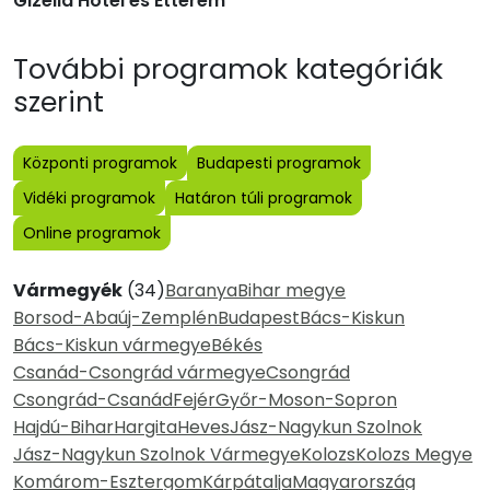
Gizella Hotel és Étterem
További programok kategóriák
szerint
Központi programok
Budapesti programok
Vidéki programok
Határon túli programok
Online programok
Vármegyék
(34)
Baranya
Bihar megye
Borsod-Abaúj-Zemplén
Budapest
Bács-Kiskun
Bács-Kiskun vármegye
Békés
Csanád-Csongrád vármegye
Csongrád
Csongrád-Csanád
Fejér
Győr-Moson-Sopron
Hajdú-Bihar
Hargita
Heves
Jász-Nagykun Szolnok
Jász-Nagykun Szolnok Vármegye
Kolozs
Kolozs Megye
Komárom-Esztergom
Kárpátalja
Magyarország