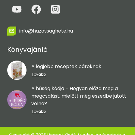
info@hazassaghete.hu
Könyvajánló
A legjobb receptek pároknak
Tovább
A hűség kódja – Hogyan előzd meg a
megcsalást, mielőtt még eszedbe jutott
volna?
Tovább
Copyright © 2026 Harmat Kiadó. Minden jog fenntartva.