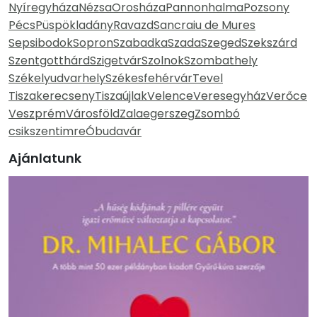
Nyíregyháza
Nézsa
Orosháza
Pannonhalma
Pozsony
Pécs
Püspökladány
Ravazd
Sancraiu de Mures
Sepsibodok
Sopron
Szabadka
Szada
Szeged
Szekszárd
Szentgotthárd
Szigetvár
Szolnok
Szombathely
Székelyudvarhely
Székesfehérvár
Tevel
Tiszakerecseny
Tiszaújlak
Velence
Veresegyház
Verőce
Veszprém
Városföld
Zalaegerszeg
Zsombó
csikszentimre
Óbudavár
Ajánlatunk