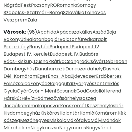
Nógrád
Pest
Pozsony
RO
Romania
Somogy
Szabolcs-Szatmár-Bereg
Szlovákia
Tolna
Vas
Veszprém
Zala
Városok:
(96)
Apahida
Apácaszakállas
Aszód
Baja
Bakonyúti
Balatonboglár
Balatonfüred
Baraolt
Biatorbágy
Bonyhád
Budapest
Budapest 12
Budapest IV. kerület
Budapest, IV.
Budaörs
Bács-Kiskun, Dusnok
Bátka
Csongrád
Csővár
Debrecen
Dombegyház
Dunaharaszti
Dunaszerdahely
Dusnok
Dél-Komárom
Eger
Encs-Abaújdevecser
Erdőkertes
Felsőzsolca
Fonyód
Galgaguta
Gyergyószentmiklós
Gyula
Győr
Győr - Ménfőcsanak
Göd
Gödöllő
Herend
Hárskút
Hévíz
Hódmezővásárhely
Isaszeg
Jászjákóhalma
Kaposvár
Kecskemét
Keszthely
Kisbér
Kisdombegyház
Kiskőrös
Kolontár
Komló
Komárom
Kék
Kőszeg
Mezőhegyes
Miskolc
Mákófalva
Mályi
Mándok
Mórahalom
Nagykanizsa
Nagymaros
Nagyvárad