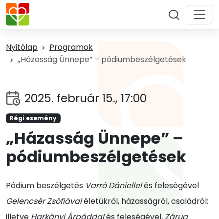
Nyitólap
Programok
„Házasság Ünnepe” – pódiumbeszélgetések
2025. február 15., 17:00
Régi esemény
„Házasság Ünnepe” –
pódiumbeszélgetések
Pódium beszélgetés
Varró Dániellel
és feleségével
Gelencsér Zsófiával
életükről, házasságról, családról;
illetve
Harkányi Árpáddal
és feleségével,
Zárug