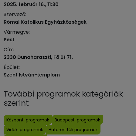
2025. február 16., 11:30
Szervező:
Római Katolikus Egyházközségek
Vármegye:
Pest
Cím:
2330 Dunaharaszti, Fő út 71.
Épület:
Szent István-templom
További programok kategóriák
szerint
Központi programok
Budapesti programok
Vidéki programok
Határon túli programok