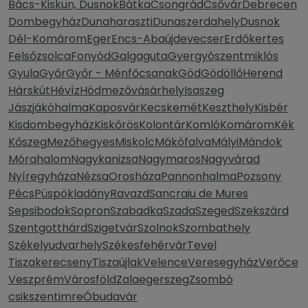
Bács-Kiskun, Dusnok
Bátka
Csongrád
Csővár
Debrecen
Dombegyház
Dunaharaszti
Dunaszerdahely
Dusnok
Dél-Komárom
Eger
Encs-Abaújdevecser
Erdőkertes
Felsőzsolca
Fonyód
Galgaguta
Gyergyószentmiklós
Gyula
Győr
Győr - Ménfőcsanak
Göd
Gödöllő
Herend
Hárskút
Hévíz
Hódmezővásárhely
Isaszeg
Jászjákóhalma
Kaposvár
Kecskemét
Keszthely
Kisbér
Kisdombegyház
Kiskőrös
Kolontár
Komló
Komárom
Kék
Kőszeg
Mezőhegyes
Miskolc
Mákófalva
Mályi
Mándok
Mórahalom
Nagykanizsa
Nagymaros
Nagyvárad
Nyíregyháza
Nézsa
Orosháza
Pannonhalma
Pozsony
Pécs
Püspökladány
Ravazd
Sancraiu de Mures
Sepsibodok
Sopron
Szabadka
Szada
Szeged
Szekszárd
Szentgotthárd
Szigetvár
Szolnok
Szombathely
Székelyudvarhely
Székesfehérvár
Tevel
Tiszakerecseny
Tiszaújlak
Velence
Veresegyház
Verőce
Veszprém
Városföld
Zalaegerszeg
Zsombó
csikszentimre
Óbudavár