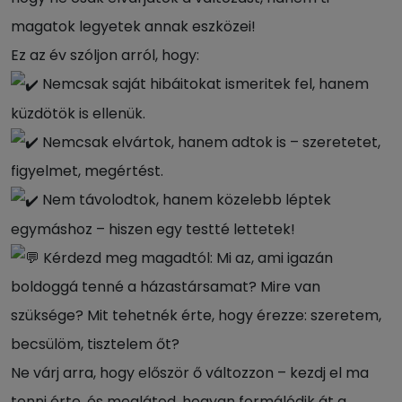
magatok legyetek annak eszközei!
Ez az év szóljon arról, hogy:
Nemcsak saját hibáitokat ismeritek fel, hanem
küzdötök is ellenük.
Nemcsak elvártok, hanem adtok is – szeretetet,
figyelmet, megértést.
Nem távolodtok, hanem közelebb léptek
egymáshoz – hiszen egy testté lettetek!
Kérdezd meg magadtól: Mi az, ami igazán
boldoggá tenné a házastársamat? Mire van
szüksége? Mit tehetnék érte, hogy érezze: szeretem,
becsülöm, tisztelem őt?
Ne várj arra, hogy először ő változzon – kezdj el ma
tenni érte, és meglátod, hogyan formálódik át a