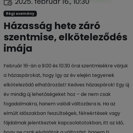
2025. február 16., 10:30
Régi esemény
Házasság hete záró
szentmise, elköteleződés
imája
Február 16-án a 9:00 és 10:30 órai szentmisékre várjuk
a házaspárokat, hogy így az év elején tegyenek
elköteleződő elhatározást! Kedves házaspárok! Egy új
év mindig új lehetőségeket hoz – de nem csak
fogadalmakra, hanem valódi változásra is. Ha az
elmúlt időszakban feszültségek, félreértések vagy
fájdalmak jelentkeztek kapcsolatotokban, itt az idő,
hogy ne csak elvárjátok a változást, hanem ti