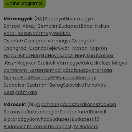
Online programok
Vármegyék
(34)
Baranya
Bihar megye
Borsod-Abaúj-Zemplén
Budapest
Bács-Kiskun
Bács-Kiskun vármegye
Békés
Csanád-Csongrád vármegye
Csongrád
Csongrád-Csanád
Fejér
Győr-Moson-Sopron
Hajdú-Bihar
Hargita
Heves
Jász-Nagykun Szolnok
Jász-Nagykun Szolnok Vármegye
Kolozs
Kolozs Megye
Komárom-Esztergom
Kárpátalja
Magyarország
Nógrád
Pest
Pozsony
RO
Romania
Somogy
Szabolcs-Szatmár-Bereg
Szlovákia
Tolna
Vas
Veszprém
Zala
Városok:
(96)
Apahida
Apácaszakállas
Aszód
Baja
Bakonyúti
Balatonboglár
Balatonfüred
Baraolt
Biatorbágy
Bonyhád
Budapest
Budapest 12
Budapest IV. kerület
Budapest, IV.
Budaörs