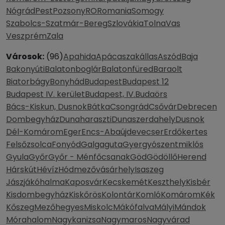
Nógrád
Pest
Pozsony
RO
Romania
Somogy
Szabolcs-Szatmár-Bereg
Szlovákia
Tolna
Vas
Veszprém
Zala
Városok:
(96)
Apahida
Apácaszakállas
Aszód
Baja
Bakonyúti
Balatonboglár
Balatonfüred
Baraolt
Biatorbágy
Bonyhád
Budapest
Budapest 12
Budapest IV. kerület
Budapest, IV.
Budaörs
Bács-Kiskun, Dusnok
Bátka
Csongrád
Csővár
Debrecen
Dombegyház
Dunaharaszti
Dunaszerdahely
Dusnok
Dél-Komárom
Eger
Encs-Abaújdevecser
Erdőkertes
Felsőzsolca
Fonyód
Galgaguta
Gyergyószentmiklós
Gyula
Győr
Győr - Ménfőcsanak
Göd
Gödöllő
Herend
Hárskút
Hévíz
Hódmezővásárhely
Isaszeg
Jászjákóhalma
Kaposvár
Kecskemét
Keszthely
Kisbér
Kisdombegyház
Kiskőrös
Kolontár
Komló
Komárom
Kék
Kőszeg
Mezőhegyes
Miskolc
Mákófalva
Mályi
Mándok
Mórahalom
Nagykanizsa
Nagymaros
Nagyvárad