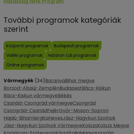
Házasság Hete Program
További programok kategóriák
szerint
Központi programok
Budapesti programok
Vidéki programok
Határon túli programok
Online programok
Vármegyék
(34)
Baranya
Bihar megye
Borsod-Abaúj-Zemplén
Budapest
Bács-Kiskun
Bács-Kiskun vármegye
Békés
Csanád-Csongrád vármegye
Csongrád
Csongrád-Csanád
Fejér
Győr-Moson-Sopron
Hajdú-Bihar
Hargita
Heves
Jász-Nagykun Szolnok
Jász-Nagykun Szolnok Vármegye
Kolozs
Kolozs Megye
Komárom-Esztergom
Kárpátalja
Magyarország