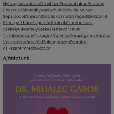
Nyíregyháza
Nézsa
Orosháza
Pannonhalma
Pozsony
Pécs
Püspökladány
Ravazd
Sancraiu de Mures
Sepsibodok
Sopron
Szabadka
Szada
Szeged
Szekszárd
Szentgotthárd
Szigetvár
Szolnok
Szombathely
Székelyudvarhely
Székesfehérvár
Tevel
Tiszakerecseny
Tiszaújlak
Velence
Veresegyház
Verőce
Veszprém
Városföld
Zalaegerszeg
Zsombó
csikszentimre
Óbudavár
Ajánlatunk