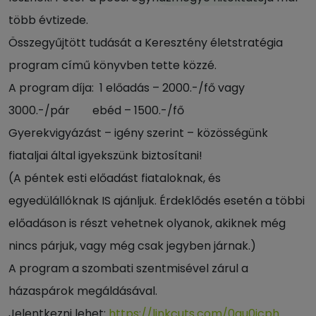
több évtizede.
Összegyűjtött tudását a Keresztény életstratégia
program című könyvben tette közzé.
A program díja: 1 előadás – 2000.-/fő vagy
3000.-/pár ebéd – 1500.-/fő
Gyerekvigyázást – igény szerint – közösségünk
fiataljai által igyekszünk biztosítani!
(A péntek esti előadást fiataloknak, és
egyedülállóknak IS ajánljuk. Érdeklődés esetén a többi
előadáson is részt vehetnek olyanok, akiknek még
nincs párjuk, vagy még csak jegyben járnak.)
A program a szombati szentmisével zárul a
házaspárok megáldásával.
Jelentkezni lehet:
https://linkcuts.com/0au0icph