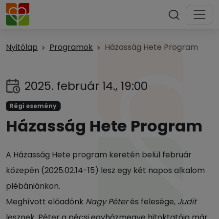
Nyitólap
Programok
Házasság Hete Program
2025. február 14., 19:00
Régi esemény
Házasság Hete Program
A Házasság Hete program keretén belül február
közepén (2025.02.14-15) lesz egy két napos alkalom
plébániánkon.
Meghívott előadónk
Nagy Péter
és felesége,
Judit
lesznek. Péter a pécsi egyházmegye hitoktatója már