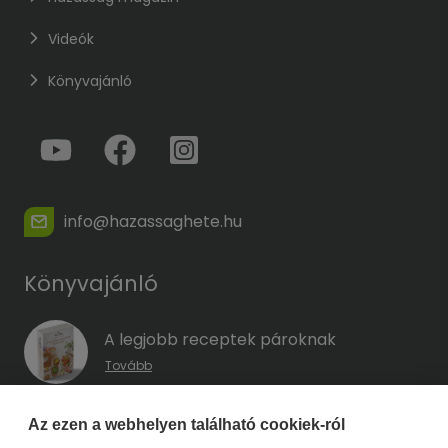
Videók
Könyvajánló
info@hazassaghete.hu
Könyvajánló
A legjobb receptek pároknak
Tovább
A hűség kódja – Hogyan előzd meg a
Az ezen a webhelyen található cookiek-ról
megcsalást, mielőtt még eszedbe jutott