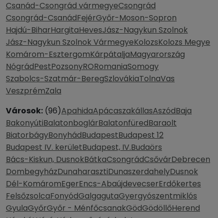
Csanád-Csongrád vármegye
Csongrád
Csongrád-Csanád
Fejér
Győr-Moson-Sopron
Hajdú-Bihar
Hargita
Heves
Jász-Nagykun Szolnok
Jász-Nagykun Szolnok Vármegye
Kolozs
Kolozs Megye
Komárom-Esztergom
Kárpátalja
Magyarország
Nógrád
Pest
Pozsony
RO
Romania
Somogy
Szabolcs-Szatmár-Bereg
Szlovákia
Tolna
Vas
Veszprém
Zala
Városok:
(96)
Apahida
Apácaszakállas
Aszód
Baja
Bakonyúti
Balatonboglár
Balatonfüred
Baraolt
Biatorbágy
Bonyhád
Budapest
Budapest 12
Budapest IV. kerület
Budapest, IV.
Budaörs
Bács-Kiskun, Dusnok
Bátka
Csongrád
Csővár
Debrecen
Dombegyház
Dunaharaszti
Dunaszerdahely
Dusnok
Dél-Komárom
Eger
Encs-Abaújdevecser
Erdőkertes
Felsőzsolca
Fonyód
Galgaguta
Gyergyószentmiklós
Gyula
Győr
Győr - Ménfőcsanak
Göd
Gödöllő
Herend