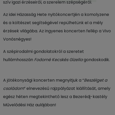
szív igazi érzéseiről, a szerelem szépségéről.
Az idei Házasság Hete nyitókoncertjén a komolyzene
és a költészet segítségével repülhetünk el a mély
érzések világába. Az ingyenes koncerten fellép a Vivo
Vonósnégyes!
A szépirodalmi gondolatokról a szeretet
hullámhosszán
Fodorné Kecskés Gizella
gondoskodik.
A jótékonysági koncerten megnyitjuk a “
Beszélget a
családom
” elnevezésű rajzpályázat kiállítását, amely
egész héten megtekinthető lesz a Bezerédj-kastély
Művelődési Ház aulájában!