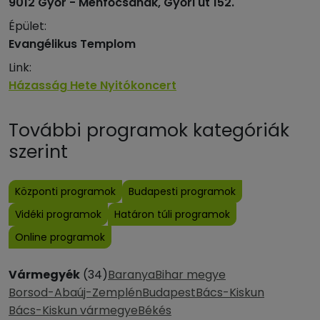
9012 Győr - Ménfőcsanak, Győri út 152.
Épület:
Evangélikus Templom
Link:
Házasság Hete Nyitókoncert
További programok kategóriák
szerint
Központi programok
Budapesti programok
Vidéki programok
Határon túli programok
Online programok
Vármegyék
(34)
Baranya
Bihar megye
Borsod-Abaúj-Zemplén
Budapest
Bács-Kiskun
Bács-Kiskun vármegye
Békés