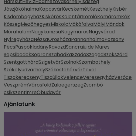
Hárskút
Hévíz
Hódmezővásárhely
Isaszeg
Jászjákóhalma
Kaposvár
Kecskemét
Keszthely
Kisbér
Kisdombegyház
Kiskőrös
Kolontár
Komló
Komárom
Kék
Kőszeg
Mezőhegyes
Miskolc
Mákófalva
Mályi
Mándok
Mórahalom
Nagykanizsa
Nagymaros
Nagyvárad
Nyíregyháza
Nézsa
Orosháza
Pannonhalma
Pozsony
Pécs
Püspökladány
Ravazd
Sancraiu de Mures
Sepsibodok
Sopron
Szabadka
Szada
Szeged
Szekszárd
Szentgotthárd
Szigetvár
Szolnok
Szombathely
Székelyudvarhely
Székesfehérvár
Tevel
Tiszakerecseny
Tiszaújlak
Velence
Veresegyház
Verőce
Veszprém
Városföld
Zalaegerszeg
Zsombó
csikszentimre
Óbudavár
Ajánlatunk