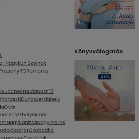
Könyvválogatás
s
z-Nagykun Szolnok
Pozsony
RO
Romania
d
Budapest
Budapest 12
haraszti
Dunaszerdahely
la
Győr
mét
Keszthely
Kisbér
lom
Nagykanizsa
Nagymaros
bodok
Sopron
Szabadka
kerecseny
Tiszaújlak