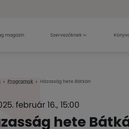
ág magazin
Szervezőknek
Könyva
p
Programok
Házasság hete Bátkán
025. február 16., 15:00
zasság hete Bátk