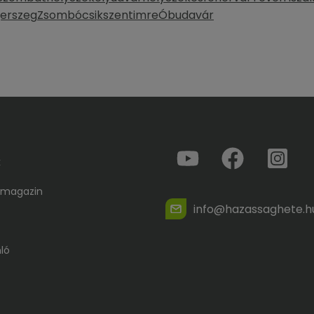
erszeg
Zsombó
csikszentimre
Óbudavár
k
 magazin
info@hazassaghete.h
ló