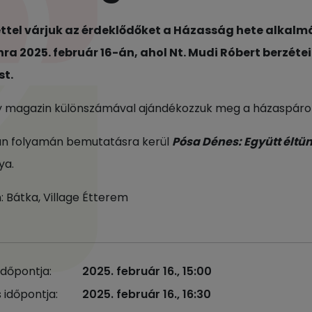
ttel várjuk az érdeklődőket a Házasság hete alkalm
ra 2025. február 16-án, ahol Nt. Mudi Róbert berzétei
st.
y magazin különszámával ajándékozzuk meg a házaspáro
án folyamán bemutatásra kerül
Pósa Dénes: Együtt éltünk
ya.
: Bátka, Village Étterem
időpontja:
2025. február 16., 15:00
 időpontja:
2025. február 16., 16:30