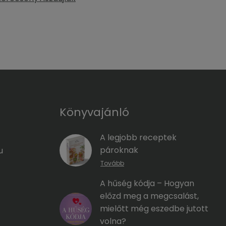
Könyvajánló
A legjobb receptek
pároknak
u
Tovább
A hűség kódja – Hogyan
előzd meg a megcsalást,
mielőtt még eszedbe jutott
volna?