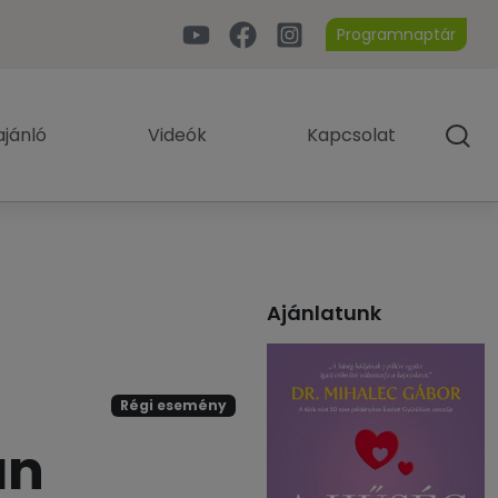
Programnaptár
jánló
Videók
Kapcsolat
Ajánlatunk
Régi esemény
án