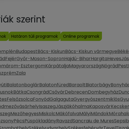
ák szerint
mok
Határon túli programok
Online programok
emplén
Budapest
Bács-Kiskun
Bács-Kiskun vármegye
Béké
ád
Fejér
Győr-Moson-Sopron
Hajdú-Bihar
Hargita
Heves
Jás
omárom-Esztergom
Kárpátalja
Magyarország
Nógrád
Pest
szprém
Zala
úti
Balatonboglár
Balatonfüred
Baraolt
Biatorbágy
Bonyhá
Dusnok
Bátka
Csongrád
Csővár
Debrecen
Dombegyház
Duna
tes
Felsőzsolca
Fonyód
Galgaguta
Gyergyószentmiklós
Gyu
ódmezővásárhely
Isaszeg
Jászjákóhalma
Kaposvár
Kecske
szeg
Mezőhegyes
Miskolc
Mákófalva
Mályi
Mándok
Móraha
ozsony
Pécs
Püspökladány
Ravazd
Sancraiu de Mures
Sepsi
Szombathely
Székelyudvarhely
Székesfehérvár
Tevel
Tisza