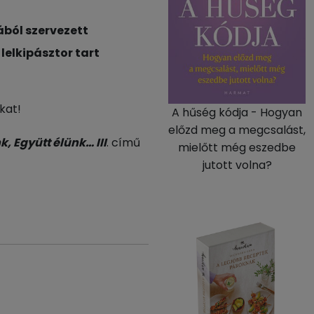
ából szervezett
 lelkipásztor tart
kat!
A hűség kódja - Hogyan
előzd meg a megcsalást,
, Együtt élünk… III
. című
mielőtt még eszedbe
jutott volna?