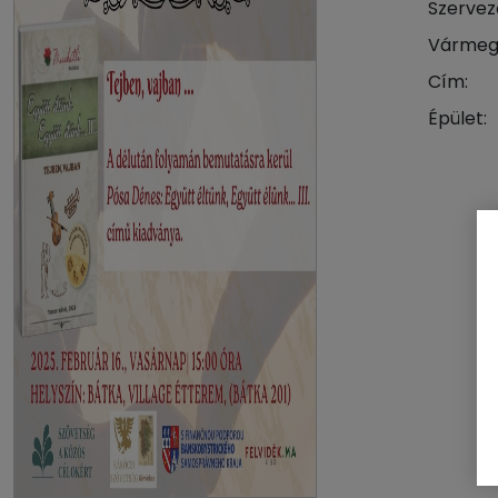
Szervez
Vármeg
Cím:
Épület: