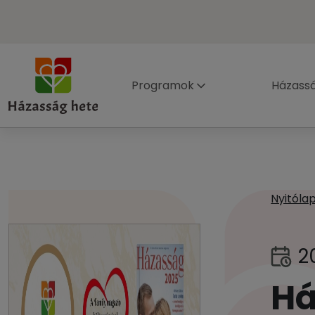
Programok
Házass
Nyitóla
2
Há