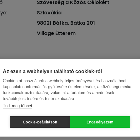
ő:
Szövetség a Közös Célokért
ye:
Szlovákia
98021 Bátka, Bátka 201
Village Étterem
Az ezen a webhelyen található cookiek-ról
Cookie-kat használunk a webhely teljesítményével és használatával
kapcsolatos információk gyűjtésére és elemzésére, a közösségi média
funkcióinak biztosítására, valamint a tartalom és a hirdetések
továbbfejlesztésére és testreszabására.
Tudj meg többet
Cookie-beállítások
Engedélyezem