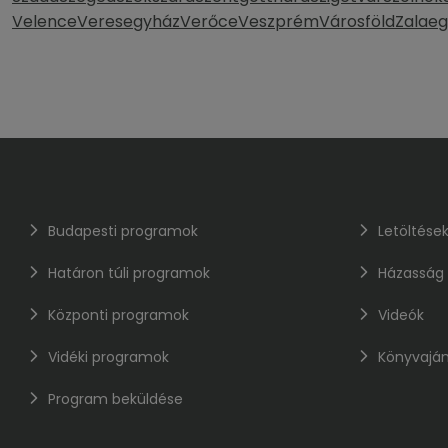
Velence
Veresegyház
Verőce
Veszprém
Városföld
Zalaeg
Budapesti programok
Letöltése
Határon túli programok
Házasság
Központi programok
Videók
Vidéki programok
Könyvaján
Program beküldése