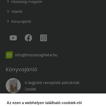
Házasság magazin
Videók
Könyvajánló
info@hazassaghete.hu
Könyvajánló
A legjobb receptek pároknak
Tovább
A hűség kódja – Hogyan előzd meg a
Az ezen a webhelyen található cookiek-ról
megcsalást, mielőtt még eszedbe jutott