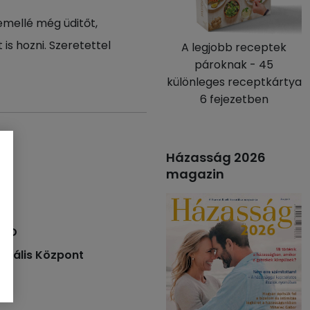
 emellé még üditőt,
 is hozni. Szeretettel
A legjobb receptek
pároknak - 45
különleges receptkártya
6 fejezetben
Házasság 2026
magazin
07/D
turális Központ