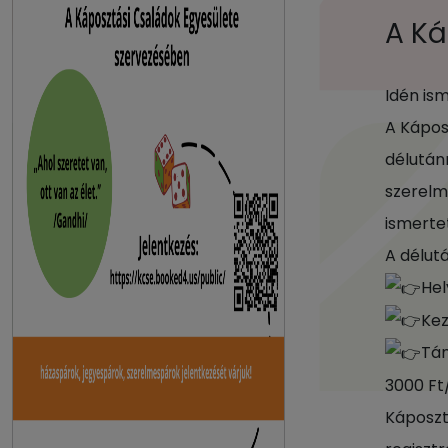
A Ká
Idén is
A Kápos
délután
szerelm
ismertet
A délutá
Hel
Kez
Tám
3000 Ft
Káposzt