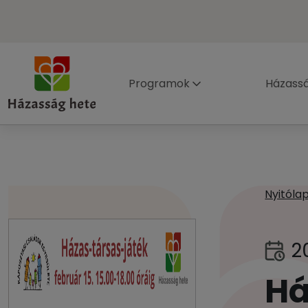
Programok
Házass
Nyitóla
2
Há