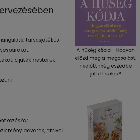
zervezésében
angulatú, társasjátékos
gyespárokat,
A hűség kódja - Hogyan
előzd meg a megcsalást,
tékot, a játékmesterek
mielőtt még eszedbe
jutott volna?
szani.
entkezéskor.
zlemény: nevetek, amivel