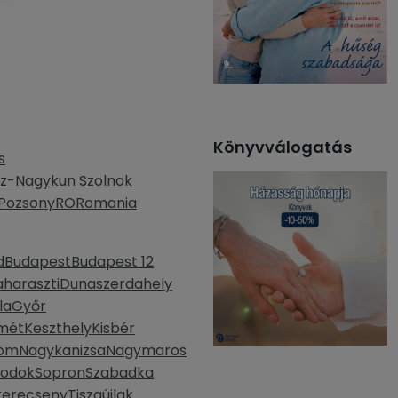
Könyvválogatás
s
z-Nagykun Szolnok
Pozsony
RO
Romania
d
Budapest
Budapest 12
haraszti
Dunaszerdahely
la
Győr
mét
Keszthely
Kisbér
lom
Nagykanizsa
Nagymaros
bodok
Sopron
Szabadka
kerecseny
Tiszaújlak