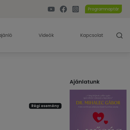
Programnaptár
jánló
Videók
Kapcsolat
Ajánlatunk
Régi esemény