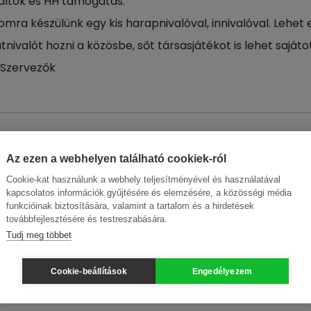
ráltok és HH támogatás.
omra készülünk egy kis harapnivalóval, innivalóval. Lehet
nivalót hozni a közösbe, sőt társasjátékot is lehet sajátot
 Szervezők
időpontja:
2025. február 15., 15:00
Az ezen a webhelyen található cookiek-ról
 időpontja:
2025. február 15., 18:00
Cookie-kat használunk a webhely teljesítményével és használatával
ő:
Káposztási Családok Egyesülete
kapcsolatos információk gyűjtésére és elemzésére, a közösségi média
funkcióinak biztosítására, valamint a tartalom és a hirdetések
ye:
Magyarország
továbbfejlesztésére és testreszabására.
1048 Budapest IV. kerület, Megyeri út 2
Tudj meg többet
Megyeri Klub közösségi ház- Újpesti Kul
Cookie-beállítások
Engedélyezem
Házas-társas-játék