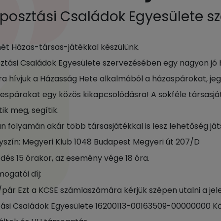
posztási Családok Egyesülete s
mét Házas-társas-játékkal készülünk.
ztási Családok Egyesülete szervezésében egy nagyon jó h
ra hívjuk a Házasság Hete alkalmából a házaspárokat, je
espárokat egy közös kikapcsolódásra! A sokféle társasjá
ik meg, segítik.
n folyamán akár több társasjátékkal is lesz lehetőség ját
yszín: Megyeri Klub 1048 Budapest Megyeri út 207/D
dés 15 órakor, az esemény vége 18 óra.
ogatói díj:
/pár Ezt a KCSE számlaszámára kérjük szépen utalni a jel
ási Családok Egyesülete 16200113-00163509-00000000 Kö