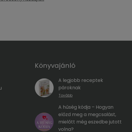
Könyvajánló
A legjobb receptek
pároknak
u
Tovább
A hűség kódja – Hogyan
előzd meg a megcsalást,
mielőtt még eszedbe jutott
volna?