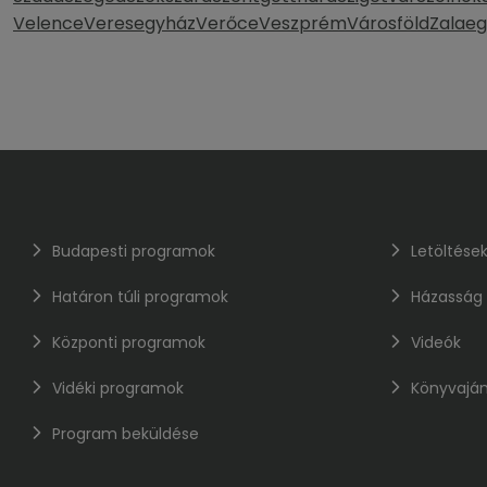
Velence
Veresegyház
Verőce
Veszprém
Városföld
Zalaeg
Budapesti programok
Letöltése
Határon túli programok
Házasság
Központi programok
Videók
Vidéki programok
Könyvaján
Program beküldése