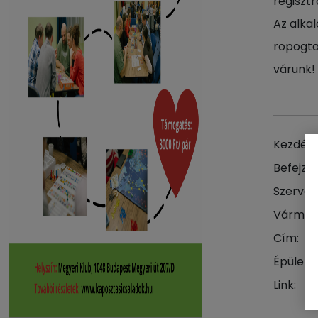
regiszt
Az alkal
ropogtat
várunk!
Kezdés 
Befejzés
Szervez
Vármeg
Cím:
Épület:
Link: