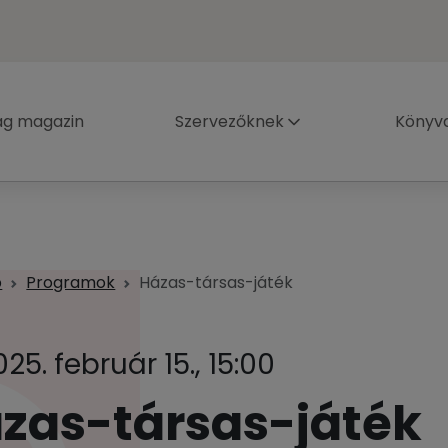
ág magazin
Szervezőknek
Könyva
p
Programok
Házas-társas-játék
025. február 15., 15:00
zas-társas-játék