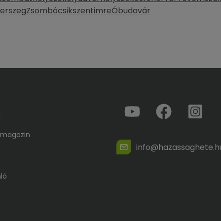
erszeg
Zsombó
csikszentimre
Óbudavár
k
 magazin
info@hazassaghete.h
ló