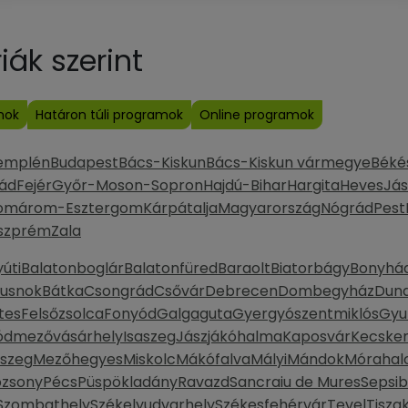
ák szerint
mok
Határon túli programok
Online programok
emplén
Budapest
Bács-Kiskun
Bács-Kiskun vármegye
Béké
ád
Fejér
Győr-Moson-Sopron
Hajdú-Bihar
Hargita
Heves
Jás
omárom-Esztergom
Kárpátalja
Magyarország
Nógrád
Pest
szprém
Zala
úti
Balatonboglár
Balatonfüred
Baraolt
Biatorbágy
Bonyhá
Dusnok
Bátka
Csongrád
Csővár
Debrecen
Dombegyház
Duna
tes
Felsőzsolca
Fonyód
Galgaguta
Gyergyószentmiklós
Gyu
ódmezővásárhely
Isaszeg
Jászjákóhalma
Kaposvár
Kecske
szeg
Mezőhegyes
Miskolc
Mákófalva
Mályi
Mándok
Móraha
ozsony
Pécs
Püspökladány
Ravazd
Sancraiu de Mures
Sepsi
Szombathely
Székelyudvarhely
Székesfehérvár
Tevel
Tisza