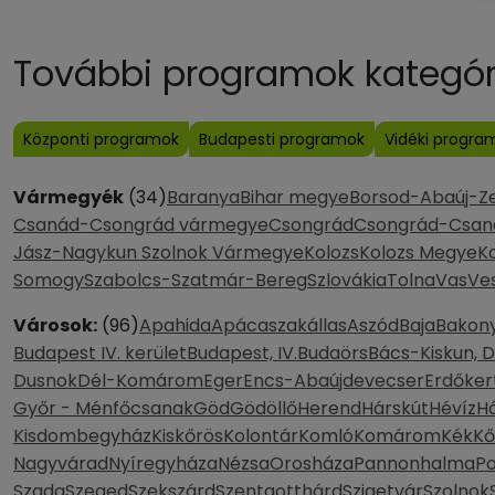
További programok kategóri
Központi programok
Budapesti programok
Vidéki progra
Vármegyék
(34)
Baranya
Bihar megye
Borsod-Abaúj-Z
Csanád-Csongrád vármegye
Csongrád
Csongrád-Csan
Jász-Nagykun Szolnok Vármegye
Kolozs
Kolozs Megye
K
Somogy
Szabolcs-Szatmár-Bereg
Szlovákia
Tolna
Vas
Ve
Városok:
(96)
Apahida
Apácaszakállas
Aszód
Baja
Bakony
Budapest IV. kerület
Budapest, IV.
Budaörs
Bács-Kiskun, 
Dusnok
Dél-Komárom
Eger
Encs-Abaújdevecser
Erdőker
Győr - Ménfőcsanak
Göd
Gödöllő
Herend
Hárskút
Hévíz
H
Kisdombegyház
Kiskőrös
Kolontár
Komló
Komárom
Kék
Kő
Nagyvárad
Nyíregyháza
Nézsa
Orosháza
Pannonhalma
P
Szada
Szeged
Szekszárd
Szentgotthárd
Szigetvár
Szolnok