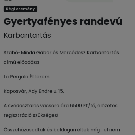
Régi esemény
Gyertyafényes randevú
Karbantartás
Szabó-Minda Gábor és Mercédesz Karbantartás
című előadása
La Pergola Étterem
Kaposvár, Ady Endre u. 15.
A svédasztalos vacsora ára 6500 Ft/fő, előzetes
regisztráció szükséges!
Összeházasodtak és boldogan éltek míg… el nem