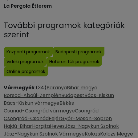
La Pergola Étterem
További programok kategóriák
szerint
Központi programok
Budapesti programok
Vidéki programok
Határon túli programok
Online programok
Vármegyék
(34)
Baranya
Bihar megye
Borsod-Abaúj-Zemplén
Budapest
Bács-Kiskun
Bács-Kiskun vármegye
Békés
Csanád-Csongrád vármegye
Csongrád
Csongrád-Csanád
Fejér
Győr-Moson-Sopron
Hajdú-Bihar
Hargita
Heves
Jász-Nagykun Szolnok
Jász-Nagykun Szolnok Vármegye
Kolozs
Kolozs Megye