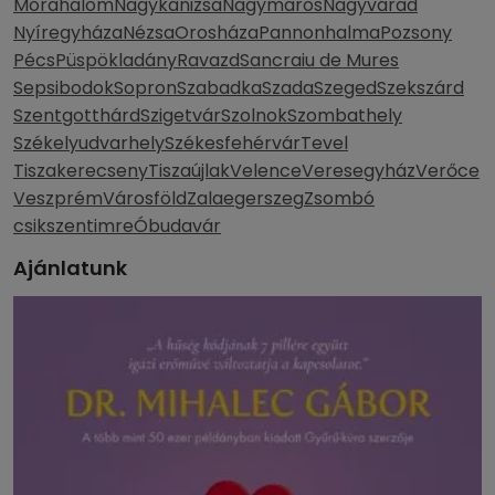
Mórahalom
Nagykanizsa
Nagymaros
Nagyvárad
Nyíregyháza
Nézsa
Orosháza
Pannonhalma
Pozsony
Pécs
Püspökladány
Ravazd
Sancraiu de Mures
Sepsibodok
Sopron
Szabadka
Szada
Szeged
Szekszárd
Szentgotthárd
Szigetvár
Szolnok
Szombathely
Székelyudvarhely
Székesfehérvár
Tevel
Tiszakerecseny
Tiszaújlak
Velence
Veresegyház
Verőce
Veszprém
Városföld
Zalaegerszeg
Zsombó
csikszentimre
Óbudavár
Ajánlatunk