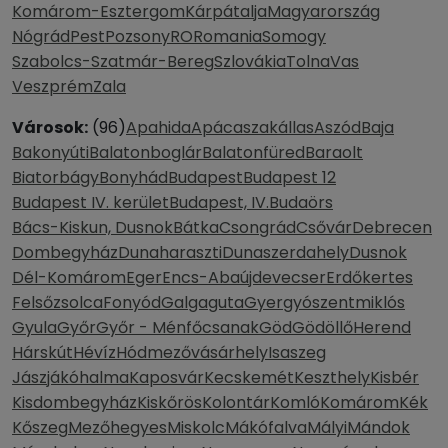
Komárom-Esztergom
Kárpátalja
Magyarország
Nógrád
Pest
Pozsony
RO
Romania
Somogy
Szabolcs-Szatmár-Bereg
Szlovákia
Tolna
Vas
Veszprém
Zala
Városok:
(96)
Apahida
Apácaszakállas
Aszód
Baja
Bakonyúti
Balatonboglár
Balatonfüred
Baraolt
Biatorbágy
Bonyhád
Budapest
Budapest 12
Budapest IV. kerület
Budapest, IV.
Budaörs
Bács-Kiskun, Dusnok
Bátka
Csongrád
Csővár
Debrecen
Dombegyház
Dunaharaszti
Dunaszerdahely
Dusnok
Dél-Komárom
Eger
Encs-Abaújdevecser
Erdőkertes
Felsőzsolca
Fonyód
Galgaguta
Gyergyószentmiklós
Gyula
Győr
Győr - Ménfőcsanak
Göd
Gödöllő
Herend
Hárskút
Hévíz
Hódmezővásárhely
Isaszeg
Jászjákóhalma
Kaposvár
Kecskemét
Keszthely
Kisbér
Kisdombegyház
Kiskőrös
Kolontár
Komló
Komárom
Kék
Kőszeg
Mezőhegyes
Miskolc
Mákófalva
Mályi
Mándok