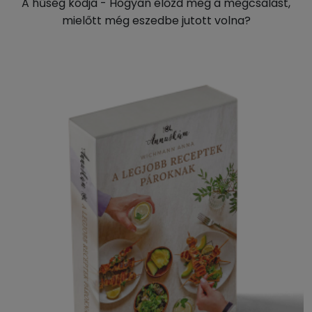
A hűség kódja - Hogyan előzd meg a megcsalást,
mielőtt még eszedbe jutott volna?