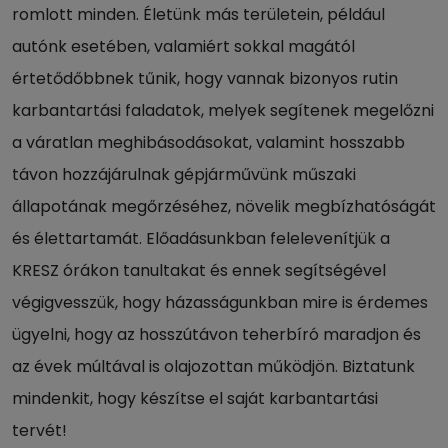
romlott minden. Életünk más területein, például
autónk esetében, valamiért sokkal magától
értetődőbbnek tűnik, hogy vannak bizonyos rutin
karbantartási faladatok, melyek segítenek megelőzni
a váratlan meghibásodásokat, valamint hosszabb
távon hozzájárulnak gépjárművünk műszaki
állapotának megőrzéséhez, növelik megbízhatóságát
és élettartamát. Előadásunkban felelevenítjük a
KRESZ órákon tanultakat és ennek segítségével
végigvesszük, hogy házasságunkban mire is érdemes
ügyelni, hogy az hosszútávon teherbíró maradjon és
az évek múltával is olajozottan működjön. Biztatunk
mindenkit, hogy készítse el saját karbantartási
tervét!