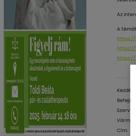
Az inte
A témáh
https:/
https:/
https:/
Kezdés 
Befejzés
Szervez
Vármeg
Cím: