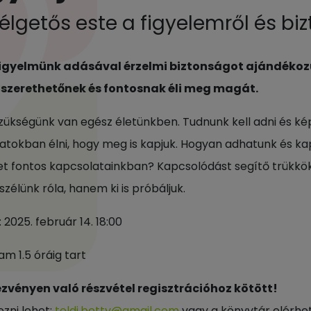
élgetős este a figyelemről és bi
 figyelmünk adásával érzelmi biztonságot ajándékoz
 szerethetőnek és fontosnak éli meg magát.
 szükségünk van egész életünkben. Tudnunk kell adni és ké
atokban élni, hogy meg is kapjuk. Hogyan adhatunk és k
et fontos kapcsolatainkban? Kapcsolódást segítő trükkök
zélünk róla, hanem ki is próbáljuk.
 2025. február 14. 18:00
m 1.5 óráig tart
zvényen való részvétel regisztrációhoz kötött!
ezni lehet:
toldi.betty@gmail.com
vagy a könyvtár elérhe