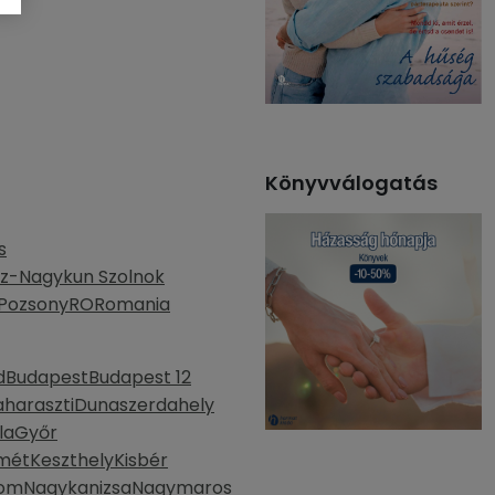
Könyvválogatás
s
z-Nagykun Szolnok
Pozsony
RO
Romania
d
Budapest
Budapest 12
haraszti
Dunaszerdahely
la
Győr
mét
Keszthely
Kisbér
lom
Nagykanizsa
Nagymaros