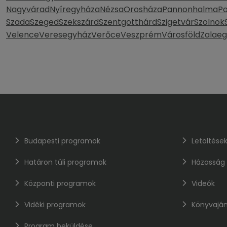
Nagyvárad
Nyíregyháza
Nézsa
Orosháza
Pannonhalma
P
Szada
Szeged
Szekszárd
Szentgotthárd
Szigetvár
Szolnok
Velence
Veresegyház
Verőce
Veszprém
Városföld
Zalaeg
Budapesti programok
Letöltése
Határon túli programok
Házasság
Központi programok
Videók
Vidéki programok
Könyvaján
Program beküldése