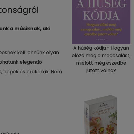
ztonságról
unk a másiknak, aki
A hűség kódja - Hogyan
pesnek kell lennünk olyan
előzd meg a megcsalást,
aphatunk elegendő
mielőtt még eszedbe
jutott volna?
, tippek és praktikák. Nem
tőségein.