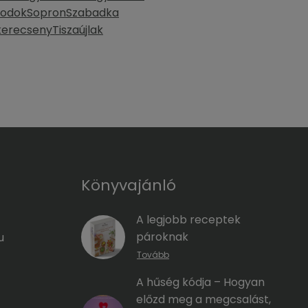
bodok
Sopron
Szabadka
kerecseny
Tiszaújlak
Könyvajánló
A legjobb receptek
pároknak
u
Tovább
A hűség kódja – Hogyan
előzd meg a megcsalást,