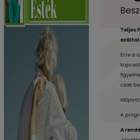
Besz
Teljes
ezáltal
Erre is
kapcsol
figyelm
csak bes
Időpont:
A progra
A rende
Jelentk