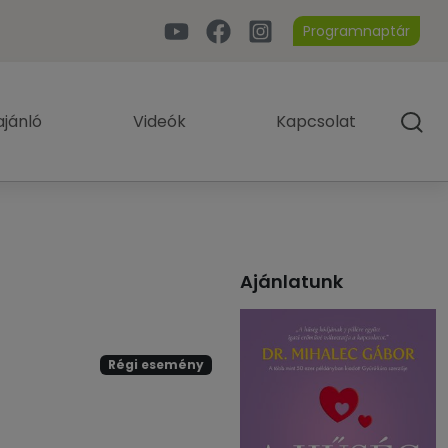
Programnaptár
jánló
Videók
Kapcsolat
Ajánlatunk
Régi esemény