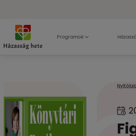
Programok
Házass
Nyitóla
2
Fi