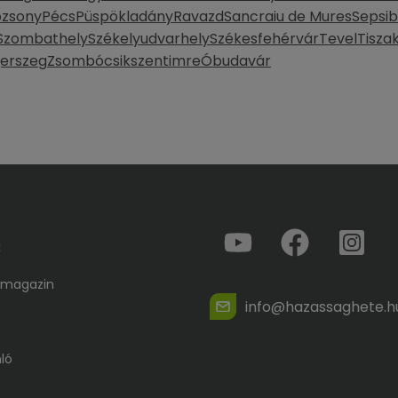
ozsony
Pécs
Püspökladány
Ravazd
Sancraiu de Mures
Sepsi
Szombathely
Székelyudvarhely
Székesfehérvár
Tevel
Tisza
erszeg
Zsombó
csikszentimre
Óbudavár
k
 magazin
info@hazassaghete.h
ló