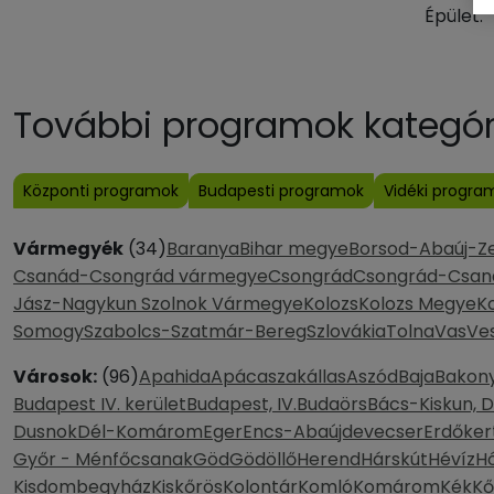
Épület:
További programok kategóri
Központi programok
Budapesti programok
Vidéki progra
Vármegyék
(34)
Baranya
Bihar megye
Borsod-Abaúj-Z
Csanád-Csongrád vármegye
Csongrád
Csongrád-Csan
Jász-Nagykun Szolnok Vármegye
Kolozs
Kolozs Megye
K
Somogy
Szabolcs-Szatmár-Bereg
Szlovákia
Tolna
Vas
Ve
Városok:
(96)
Apahida
Apácaszakállas
Aszód
Baja
Bakony
Budapest IV. kerület
Budapest, IV.
Budaörs
Bács-Kiskun, 
Dusnok
Dél-Komárom
Eger
Encs-Abaújdevecser
Erdőker
Győr - Ménfőcsanak
Göd
Gödöllő
Herend
Hárskút
Hévíz
H
Kisdombegyház
Kiskőrös
Kolontár
Komló
Komárom
Kék
Kő