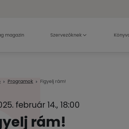
ág magazin
Szervezőknek
Könyva
p
Programok
Figyelj rám!
025. február 14., 18:00
gyelj rám!