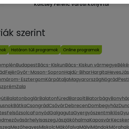
Kölcsey Ferenc Városi Könyvtár
ák szerint
mok
Határon túli programok
Online programok
emplén
Budapest
Bács-Kiskun
Bács-Kiskun vármegye
Béké
ád
Fejér
Győr-Moson-Sopron
Hajdú-Bihar
Hargita
Heves
Jás
omárom-Esztergom
Kárpátalja
Magyarország
Nógrád
Pest
szprém
Zala
úti
Balatonboglár
Balatonfüred
Baraolt
Biatorbágy
Bonyhá
Dusnok
Bátka
Csongrád
Csővár
Debrecen
Dombegyház
Duna
tes
Felsőzsolca
Fonyód
Galgaguta
Gyergyószentmiklós
Gyu
ódmezővásárhely
Isaszeg
Jászjákóhalma
Kaposvár
Kecske
szeg
Mezőhegyes
Miskolc
Mákófalva
Mályi
Mándok
Móraha