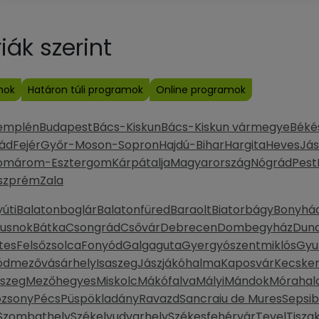
ák szerint
mok
Határon túli programok
Online programok
emplén
Budapest
Bács-Kiskun
Bács-Kiskun vármegye
Béké
ád
Fejér
Győr-Moson-Sopron
Hajdú-Bihar
Hargita
Heves
Jás
omárom-Esztergom
Kárpátalja
Magyarország
Nógrád
Pest
szprém
Zala
úti
Balatonboglár
Balatonfüred
Baraolt
Biatorbágy
Bonyhá
Dusnok
Bátka
Csongrád
Csővár
Debrecen
Dombegyház
Duna
tes
Felsőzsolca
Fonyód
Galgaguta
Gyergyószentmiklós
Gyu
ódmezővásárhely
Isaszeg
Jászjákóhalma
Kaposvár
Kecske
szeg
Mezőhegyes
Miskolc
Mákófalva
Mályi
Mándok
Móraha
ozsony
Pécs
Püspökladány
Ravazd
Sancraiu de Mures
Sepsi
Szombathely
Székelyudvarhely
Székesfehérvár
Tevel
Tisza