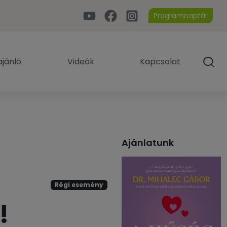
Programnaptár
jánló
Videók
Kapcsolat
Ajánlatunk
Régi esemény
!