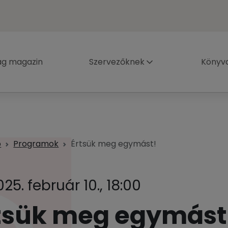
ág magazin
Szervezőknek
Könyva
p
Programok
Értsük meg egymást!
025. február 10., 18:00
tsük meg egymást