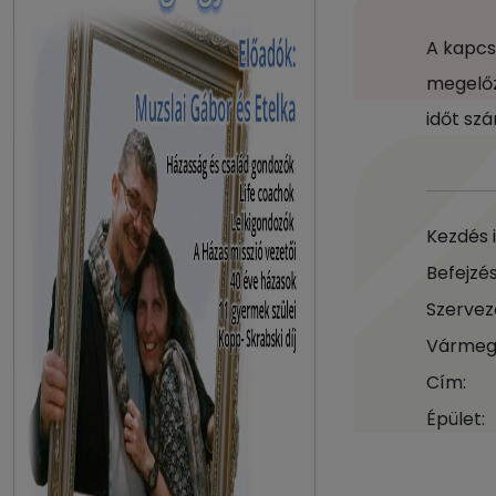
A kapcs
megelőz
időt sz
Kezdés 
Befejzés
Szervez
Vármeg
Cím:
Épület: