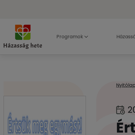
Programok
Házass
Nyitóla
2
Ér