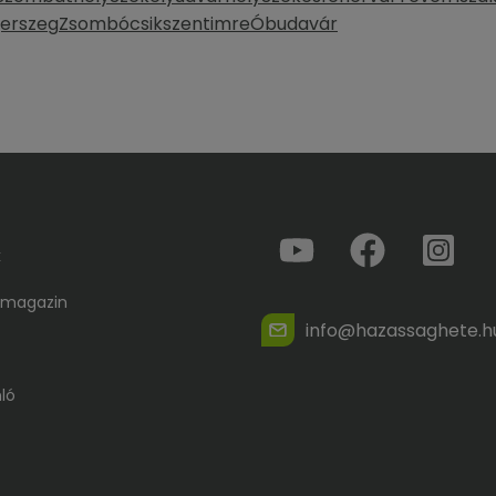
erszeg
Zsombó
csikszentimre
Óbudavár
k
 magazin
info@hazassaghete.h
ló