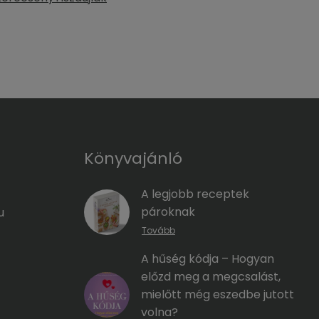
Könyvajánló
A legjobb receptek
pároknak
u
Tovább
A hűség kódja – Hogyan
előzd meg a megcsalást,
mielőtt még eszedbe jutott
volna?