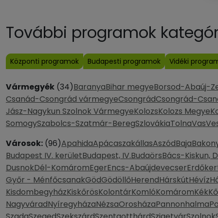
További programok kategóri
Központi programok
Budapesti programok
Vidéki progra
Vármegyék
(34)
Baranya
Bihar megye
Borsod-Abaúj-Z
Csanád-Csongrád vármegye
Csongrád
Csongrád-Csan
Jász-Nagykun Szolnok Vármegye
Kolozs
Kolozs Megye
K
Somogy
Szabolcs-Szatmár-Bereg
Szlovákia
Tolna
Vas
Ve
Városok:
(96)
Apahida
Apácaszakállas
Aszód
Baja
Bakony
Budapest IV. kerület
Budapest, IV.
Budaörs
Bács-Kiskun, 
Dusnok
Dél-Komárom
Eger
Encs-Abaújdevecser
Erdőker
Győr - Ménfőcsanak
Göd
Gödöllő
Herend
Hárskút
Hévíz
H
Kisdombegyház
Kiskőrös
Kolontár
Komló
Komárom
Kék
Kő
Nagyvárad
Nyíregyháza
Nézsa
Orosháza
Pannonhalma
P
Szada
Szeged
Szekszárd
Szentgotthárd
Szigetvár
Szolnok