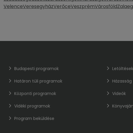
Velence
Veresegyház
Verőce
Veszprém
Városföld
Zalaeg
Budapesti programok
Letöltése
Határon túli programok
Házasság
Központi programok
Videók
Vidéki programok
Könyvaján
Program beküldése