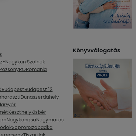
Könyvválogatás
s
z-Nagykun Szolnok
Pozsony
RO
Romania
d
Budapest
Budapest 12
haraszti
Dunaszerdahely
la
Győr
mét
Keszthely
Kisbér
lom
Nagykanizsa
Nagymaros
bodok
Sopron
Szabadka
kerecseny
Tiszaújlak