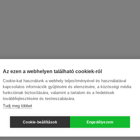
Az ezen a webhelyen található cookiek-ról
Cookie-kat használunk a webhely teljesítményével és használatával
kapcsolatos információk gyűjtésére és elemzésére, a közösségi média
funkcióinak biztosítására, valamint a tartalom és a hirdetések
továbbfejlesztésére és testreszabására.
Tudj meg többet
Cookie-beállítások
Engedélyezem