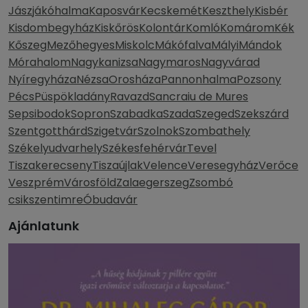
Jászjákóhalma
Kaposvár
Kecskemét
Keszthely
Kisbér
Kisdombegyház
Kiskőrös
Kolontár
Komló
Komárom
Kék
Kőszeg
Mezőhegyes
Miskolc
Mákófalva
Mályi
Mándok
Mórahalom
Nagykanizsa
Nagymaros
Nagyvárad
Nyíregyháza
Nézsa
Orosháza
Pannonhalma
Pozsony
Pécs
Püspökladány
Ravazd
Sancraiu de Mures
Sepsibodok
Sopron
Szabadka
Szada
Szeged
Szekszárd
Szentgotthárd
Szigetvár
Szolnok
Szombathely
Székelyudvarhely
Székesfehérvár
Tevel
Tiszakerecseny
Tiszaújlak
Velence
Veresegyház
Verőce
Veszprém
Városföld
Zalaegerszeg
Zsombó
csikszentimre
Óbudavár
Ajánlatunk