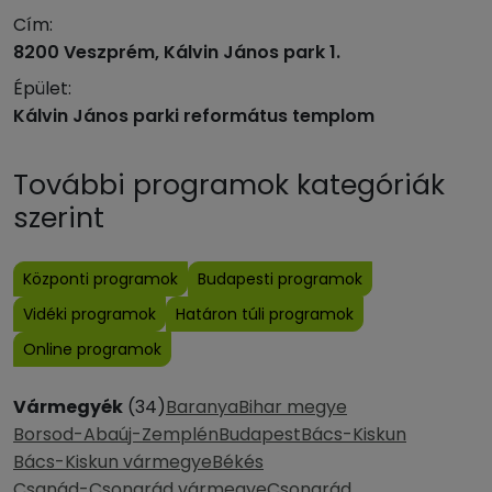
Cím:
8200 Veszprém, Kálvin János park 1.
Épület:
Kálvin János parki református templom
További programok kategóriák
szerint
Központi programok
Budapesti programok
Vidéki programok
Határon túli programok
Online programok
Vármegyék
(34)
Baranya
Bihar megye
Borsod-Abaúj-Zemplén
Budapest
Bács-Kiskun
Bács-Kiskun vármegye
Békés
Csanád-Csongrád vármegye
Csongrád