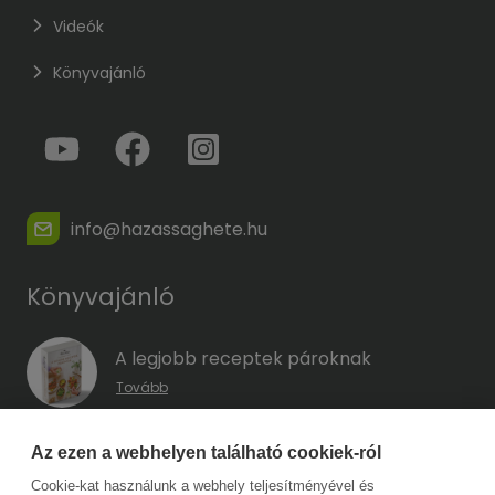
Videók
Könyvajánló
info@hazassaghete.hu
Könyvajánló
A legjobb receptek pároknak
Tovább
A hűség kódja – Hogyan előzd meg a
Az ezen a webhelyen található cookiek-ról
megcsalást, mielőtt még eszedbe jutott
Cookie-kat használunk a webhely teljesítményével és
volna?