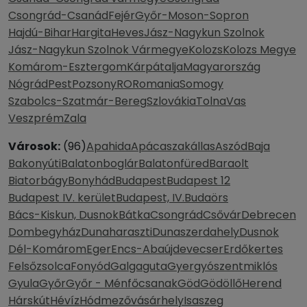
Csongrád-Csanád
Fejér
Győr-Moson-Sopron
Hajdú-Bihar
Hargita
Heves
Jász-Nagykun Szolnok
Jász-Nagykun Szolnok Vármegye
Kolozs
Kolozs Megye
Komárom-Esztergom
Kárpátalja
Magyarország
Nógrád
Pest
Pozsony
RO
Romania
Somogy
Szabolcs-Szatmár-Bereg
Szlovákia
Tolna
Vas
Veszprém
Zala
Városok:
(96)
Apahida
Apácaszakállas
Aszód
Baja
Bakonyúti
Balatonboglár
Balatonfüred
Baraolt
Biatorbágy
Bonyhád
Budapest
Budapest 12
Budapest IV. kerület
Budapest, IV.
Budaörs
Bács-Kiskun, Dusnok
Bátka
Csongrád
Csővár
Debrecen
Dombegyház
Dunaharaszti
Dunaszerdahely
Dusnok
Dél-Komárom
Eger
Encs-Abaújdevecser
Erdőkertes
Felsőzsolca
Fonyód
Galgaguta
Gyergyószentmiklós
Gyula
Győr
Győr - Ménfőcsanak
Göd
Gödöllő
Herend
Hárskút
Hévíz
Hódmezővásárhely
Isaszeg