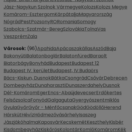
Jász-Nagykun Szolnok Vármegye
Kolozs
Kolozs Megye
Komárom-Esztergom
Kárpátalja
Magyarország
Nógrád
Pest
Pozsony
RO
Romania
Somogy
Szabolcs-Szatmár-Bereg
Szlovákia
Tolna
Vas
Veszprém
Zala
Városok:
(96)
Apahida
Apácaszakállas
Aszód
Baja
Bakonyúti
Balatonboglár
Balatonfüred
Baraolt
Biatorbágy
Bonyhád
Budapest
Budapest 12
Budapest IV. kerület
Budapest, IV.
Budaörs
Bács-Kiskun, Dusnok
Bátka
Csongrád
Csővár
Debrecen
Dombegyház
Dunaharaszti
Dunaszerdahely
Dusnok
Dél-Komárom
Eger
Encs-Abaújdevecser
Erdőkertes
Felsőzsolca
Fonyód
Galgaguta
Gyergyószentmiklós
Gyula
Győr
Győr - Ménfőcsanak
Göd
Gödöllő
Herend
Hárskút
Hévíz
Hódmezővásárhely
Isaszeg
Jászjákóhalma
Kaposvár
Kecskemét
Keszthely
Kisbér
Kisdombegyház
Kiskőrös
Kolontár
Komló
Komárom
Kék