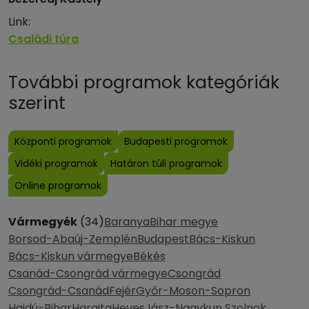
Link:
Családi túra
További programok kategóriák
szerint
Központi programok
Budapesti programok
Vidéki programok
Határon túli programok
Online programok
Vármegyék
(34)
Baranya
Bihar megye
Borsod-Abaúj-Zemplén
Budapest
Bács-Kiskun
Bács-Kiskun vármegye
Békés
Csanád-Csongrád vármegye
Csongrád
Csongrád-Csanád
Fejér
Győr-Moson-Sopron
Hajdú-Bihar
Hargita
Heves
Jász-Nagykun Szolnok