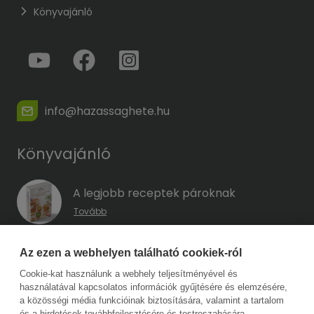
Könyvajánló
info@hazassaghete.hu
Könyvajánló
A legjobb receptek pároknak
Tovább
A hűség kódja – Hogyan előzd meg a
Az ezen a webhelyen található cookiek-ról
megcsalást, mielőtt még eszedbe jutott
Cookie-kat használunk a webhely teljesítményével és
volna?
használatával kapcsolatos információk gyűjtésére és elemzésére,
Tovább
a közösségi média funkcióinak biztosítására, valamint a tartalom
és a hirdetések továbbfejlesztésére és testreszabására.