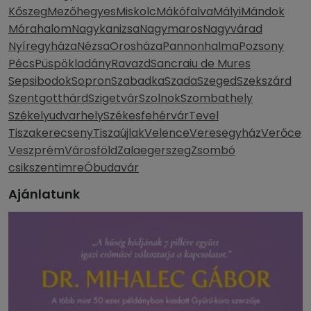
Kőszeg
Mezőhegyes
Miskolc
Mákófalva
Mályi
Mándok
Mórahalom
Nagykanizsa
Nagymaros
Nagyvárad
Nyíregyháza
Nézsa
Orosháza
Pannonhalma
Pozsony
Pécs
Püspökladány
Ravazd
Sancraiu de Mures
Sepsibodok
Sopron
Szabadka
Szada
Szeged
Szekszárd
Szentgotthárd
Szigetvár
Szolnok
Szombathely
Székelyudvarhely
Székesfehérvár
Tevel
Tiszakerecseny
Tiszaújlak
Velence
Veresegyház
Verőce
Veszprém
Városföld
Zalaegerszeg
Zsombó
csikszentimre
Óbudavár
Ajánlatunk