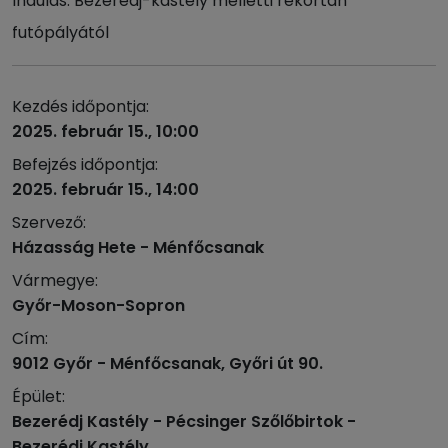
Indulás: Bezerédj-kastély melletti rekortán
futópályától
Kezdés időpontja:
2025. február 15., 10:00
Befejzés időpontja:
2025. február 15., 14:00
Szervező:
Házasság Hete - Ménfőcsanak
Vármegye:
Győr-Moson-Sopron
Cím:
9012 Győr - Ménfőcsanak, Győri út 90.
Épület:
Bezerédj Kastély - Pécsinger Szőlőbirtok -
Bezerédj Kastély