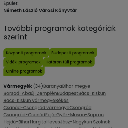
Épület:
Németh László Városi Könyvtár
További programok kategóriák
szerint
Központi programok
Budapesti programok
Vidéki programok
Határon túli programok
Online programok
Vármegyék
(34)
Baranya
Bihar megye
Borsod-Abaúj-Zemplén
Budapest
Bács-Kiskun
Bács-Kiskun vármegye
Békés
Csanád-Csongrád vármegye
Csongrád
Csongrád-Csanád
Fejér
Győr-Moson-Sopron
Hajdú-Bihar
Hargita
Heves
Jász-Nagykun Szolnok