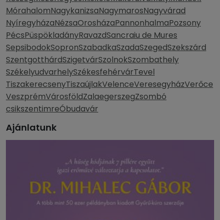
Mórahalom
Nagykanizsa
Nagymaros
Nagyvárad
Nyíregyháza
Nézsa
Orosháza
Pannonhalma
Pozsony
Pécs
Püspökladány
Ravazd
Sancraiu de Mures
Sepsibodok
Sopron
Szabadka
Szada
Szeged
Szekszárd
Szentgotthárd
Szigetvár
Szolnok
Szombathely
Székelyudvarhely
Székesfehérvár
Tevel
Tiszakerecseny
Tiszaújlak
Velence
Veresegyház
Verőce
Veszprém
Városföld
Zalaegerszeg
Zsombó
csikszentimre
Óbudavár
Ajánlatunk