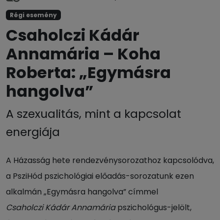
Régi esemény
Csaholczi Kádár
Annamária – Koha
Roberta: „Egymásra
hangolva”
A szexualitás, mint a kapcsolat
energiája
A Házasság hete rendezvénysorozathoz kapcsolódva,
a PsziHód pszichológiai előadás-sorozatunk ezen
alkalmán „Egymásra hangolva” címmel
Csaholczi Kádár Annamária
pszichológus-jelölt,