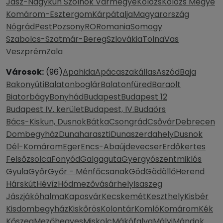
Jász-Nagykun Szolnok Vármegye
Kolozs
Kolozs Megye
Komárom-Esztergom
Kárpátalja
Magyarország
Nógrád
Pest
Pozsony
RO
Romania
Somogy
Szabolcs-Szatmár-Bereg
Szlovákia
Tolna
Vas
Veszprém
Zala
Városok:
(96)
Apahida
Apácaszakállas
Aszód
Baja
Bakonyúti
Balatonboglár
Balatonfüred
Baraolt
Biatorbágy
Bonyhád
Budapest
Budapest 12
Budapest IV. kerület
Budapest, IV.
Budaörs
Bács-Kiskun, Dusnok
Bátka
Csongrád
Csővár
Debrecen
Dombegyház
Dunaharaszti
Dunaszerdahely
Dusnok
Dél-Komárom
Eger
Encs-Abaújdevecser
Erdőkertes
Felsőzsolca
Fonyód
Galgaguta
Gyergyószentmiklós
Gyula
Győr
Győr - Ménfőcsanak
Göd
Gödöllő
Herend
Hárskút
Hévíz
Hódmezővásárhely
Isaszeg
Jászjákóhalma
Kaposvár
Kecskemét
Keszthely
Kisbér
Kisdombegyház
Kiskőrös
Kolontár
Komló
Komárom
Kék
Kőszeg
Mezőhegyes
Miskolc
Mákófalva
Mályi
Mándok