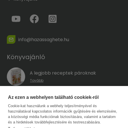
info@hazassaghete.hu
Könyvajánló
A legjobb receptek pároknak
Tovább
A hűség kódja – Hogyan előzd meg a
Az ezen a webhelyen található cookiek-ról
megcsalást, mielőtt még eszedbe jutott
Cookie-kat használunk a webhely teljesítményével és
volna?
használatával kapcsolatos információk gyűjtésére és elemzésére,
Tovább
a közösségi média funkcióinak biztosítására, valamint a tartalom
és a hirdetések továbbfejlesztésére és testreszabására.