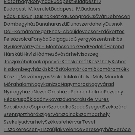
Biatorbágy
Bonyhád
Budapest
Budapest 12
Budapest IV. kerület
Budapest, IV.
Budaörs
Bács-Kiskun, Dusnok
Bátka
Csongrád
Csővár
Debrecen
Dombegyház
Dunaharaszti
Dunaszerdahely
Dusnok
Dél-Komárom
Eger
Encs-Abaújdevecser
Erdőkertes
Felsőzsolca
Fonyód
Galgaguta
Gyergyószentmiklós
Gyula
Győr
Győr - Ménfőcsanak
Göd
Gödöllő
Herend
Hárskút
Hévíz
Hódmezővásárhely
Isaszeg
Jászjákóhalma
Kaposvár
Kecskemét
Keszthely
Kisbér
Kisdombegyház
Kiskőrös
Kolontár
Komló
Komárom
Kék
Kőszeg
Mezőhegyes
Miskolc
Mákófalva
Mályi
Mándok
Mórahalom
Nagykanizsa
Nagymaros
Nagyvárad
Nyíregyháza
Nézsa
Orosháza
Pannonhalma
Pozsony
Pécs
Püspökladány
Ravazd
Sancraiu de Mures
Sepsibodok
Sopron
Szabadka
Szada
Szeged
Szekszárd
Szentgotthárd
Szigetvár
Szolnok
Szombathely
Székelyudvarhely
Székesfehérvár
Tevel
Tiszakerecseny
Tiszaújlak
Velence
Veresegyház
Verőce