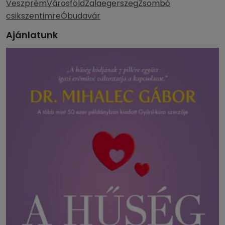
Veszprém
Városföld
Zalaegerszeg
Zsombó
csikszentimre
Óbudavár
Ajánlatunk