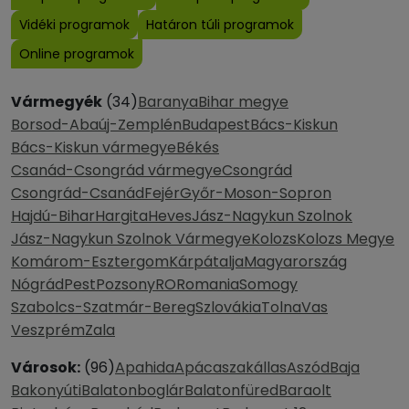
Vidéki programok
Határon túli programok
Online programok
Vármegyék
(34)
Baranya
Bihar megye
Borsod-Abaúj-Zemplén
Budapest
Bács-Kiskun
Bács-Kiskun vármegye
Békés
Csanád-Csongrád vármegye
Csongrád
Csongrád-Csanád
Fejér
Győr-Moson-Sopron
Hajdú-Bihar
Hargita
Heves
Jász-Nagykun Szolnok
Jász-Nagykun Szolnok Vármegye
Kolozs
Kolozs Megye
Komárom-Esztergom
Kárpátalja
Magyarország
Nógrád
Pest
Pozsony
RO
Romania
Somogy
Szabolcs-Szatmár-Bereg
Szlovákia
Tolna
Vas
Veszprém
Zala
Városok:
(96)
Apahida
Apácaszakállas
Aszód
Baja
Bakonyúti
Balatonboglár
Balatonfüred
Baraolt