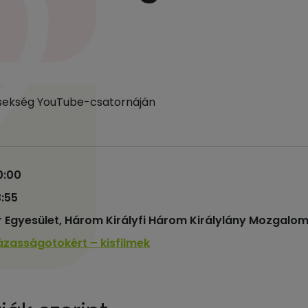
sekség YouTube-csatornáján
0:00
3:55
r Egyesület, Három Királyfi Három Királylány Mozgal
ázasságotokért – kisfilmek