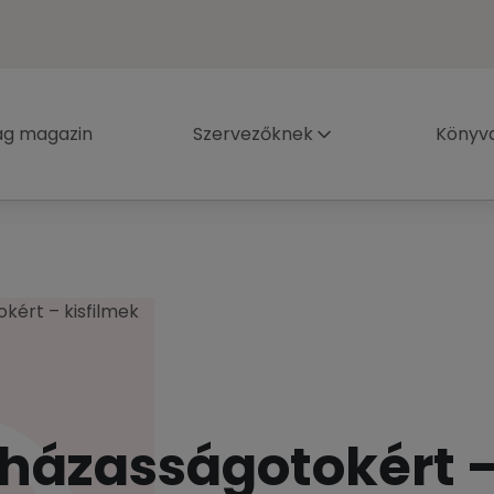
ág magazin
Szervezőknek
Könyva
kért – kisfilmek
 házasságotokért 