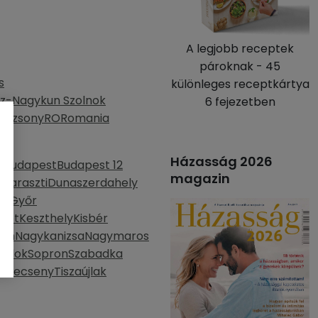
A legjobb receptek
pároknak - 45
s
különleges receptkártya
z-Nagykun Szolnok
6 fejezetben
Pozsony
RO
Romania
Házasság 2026
d
Budapest
Budapest 12
magazin
haraszti
Dunaszerdahely
la
Győr
mét
Keszthely
Kisbér
lom
Nagykanizsa
Nagymaros
bodok
Sopron
Szabadka
kerecseny
Tiszaújlak