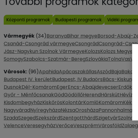
További programok kategóri
Központi programok
Budapesti programok
Vidéki progra
Vármegyék
(34)
Baranya
Bihar megye
Borsod-Abaúj-Z
Csanád-Csongrád vármegye
Csongrád
Csongrád-Csan
Jász-Nagykun Szolnok Vármegye
Kolozs
Kolozs Megye
K
Somogy
Szabolcs-Szatmár-Bereg
Szlovákia
Tolna
Vas
Ve
Városok:
(96)
Apahida
Apácaszakállas
Aszód
Baja
Bakony
Budapest IV. kerület
Budapest, IV.
Budaörs
Bács-Kiskun, 
Dusnok
Dél-Komárom
Eger
Encs-Abaújdevecser
Erdőker
Győr - Ménfőcsanak
Göd
Gödöllő
Herend
Hárskút
Hévíz
H
Kisdombegyház
Kiskőrös
Kolontár
Komló
Komárom
Kék
Kő
Nagyvárad
Nyíregyháza
Nézsa
Orosháza
Pannonhalma
P
Szada
Szeged
Szekszárd
Szentgotthárd
Szigetvár
Szolnok
Velence
Veresegyház
Verőce
Veszprém
Városföld
Zalaeg