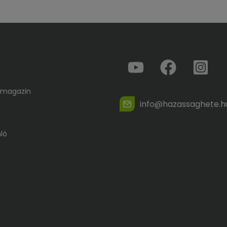
k
 magazin
info@hazassaghete.h
ló