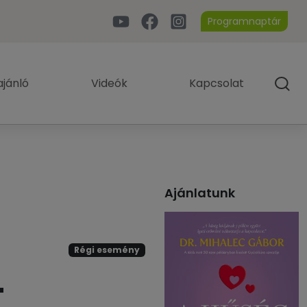
Programnaptár
jánló
Videók
Kapcsolat
Ajánlatunk
Régi esemény
–