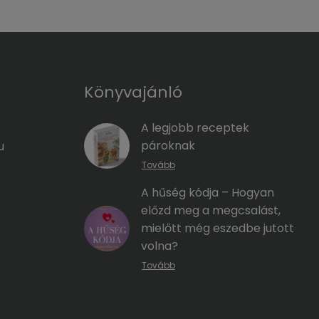
Könyvajánló
A legjobb receptek
pároknak
u
Tovább
A hűség kódja – Hogyan
előzd meg a megcsalást,
mielőtt még eszedbe jutott
volna?
Tovább