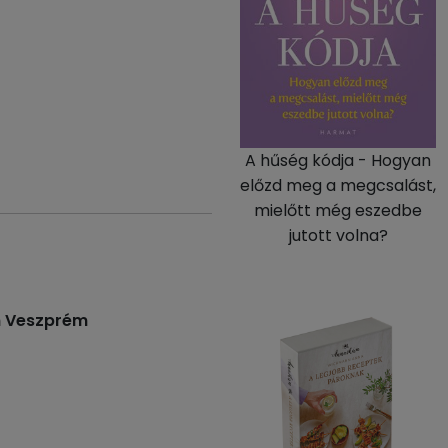
A hűség kódja - Hogyan
előzd meg a megcsalást,
mielőtt még eszedbe
jutott volna?
om Veszprém