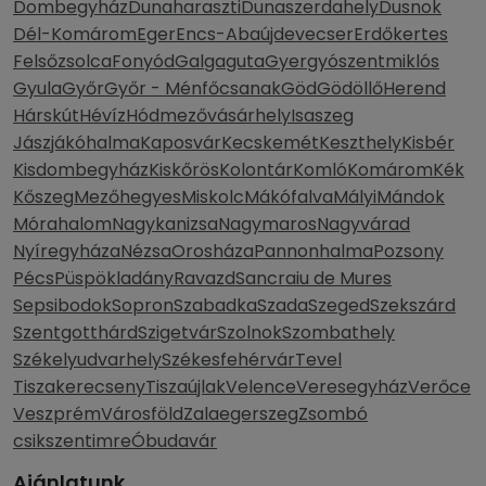
Dombegyház
Dunaharaszti
Dunaszerdahely
Dusnok
Dél-Komárom
Eger
Encs-Abaújdevecser
Erdőkertes
Felsőzsolca
Fonyód
Galgaguta
Gyergyószentmiklós
Gyula
Győr
Győr - Ménfőcsanak
Göd
Gödöllő
Herend
Hárskút
Hévíz
Hódmezővásárhely
Isaszeg
Jászjákóhalma
Kaposvár
Kecskemét
Keszthely
Kisbér
Kisdombegyház
Kiskőrös
Kolontár
Komló
Komárom
Kék
Kőszeg
Mezőhegyes
Miskolc
Mákófalva
Mályi
Mándok
Mórahalom
Nagykanizsa
Nagymaros
Nagyvárad
Nyíregyháza
Nézsa
Orosháza
Pannonhalma
Pozsony
Pécs
Püspökladány
Ravazd
Sancraiu de Mures
Sepsibodok
Sopron
Szabadka
Szada
Szeged
Szekszárd
Szentgotthárd
Szigetvár
Szolnok
Szombathely
Székelyudvarhely
Székesfehérvár
Tevel
Tiszakerecseny
Tiszaújlak
Velence
Veresegyház
Verőce
Veszprém
Városföld
Zalaegerszeg
Zsombó
csikszentimre
Óbudavár
Ajánlatunk