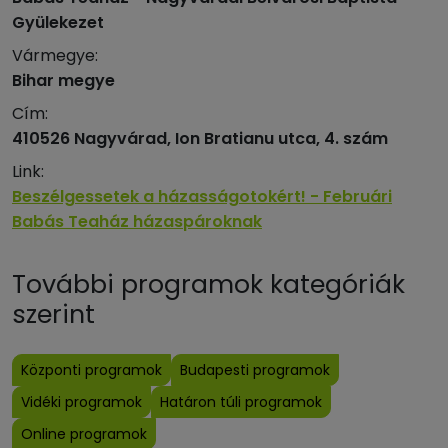
Gyülekezet
Vármegye:
Bihar megye
Cím:
410526 Nagyvárad, Ion Bratianu utca, 4. szám
Link:
Beszélgessetek a házasságotokért! - Februári
Babás Teaház házaspároknak
További programok kategóriák
szerint
Központi programok
Budapesti programok
Vidéki programok
Határon túli programok
Online programok