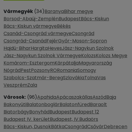
Vármegyék
(34)
Baranya
Bihar megye
Borsod-Abaúj-Zemplén
Budapest
Bács-Kiskun
Bács-Kiskun vármegye
Békés
Csanád-Csongrád vármegye
Csongrád
Csongrád-Csanád
Fejér
Győr-Moson-Sopron
Hajdú-Bihar
Hargita
Heves
Jász-Nagykun Szolnok
Jász-Nagykun Szolnok Vármegye
Kolozs
Kolozs Megye
Komárom-Esztergom
Kárpátalja
Magyarország
Nógrád
Pest
Pozsony
RO
Romania
Somogy
Szabolcs-Szatmár-Bereg
Szlovákia
Tolna
Vas
Veszprém
Zala
Városok:
(96)
Apahida
Apácaszakállas
Aszód
Baja
Bakonyúti
Balatonboglár
Balatonfüred
Baraolt
Biatorbágy
Bonyhád
Budapest
Budapest 12
Budapest IV. kerület
Budapest, IV.
Budaörs
Bács-Kiskun, Dusnok
Bátka
Csongrád
Csővár
Debrecen