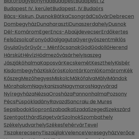
Biatorbágy
Bonyhád
Budapest
Budapest 12
Budapest IV. kerület
Budapest, IV.
Budaörs
Bács-Kiskun, Dusnok
Bátka
Csongrád
Csővár
Debrecen
Dombegyház
Dunaharaszti
Dunaszerdahely
Dusnok
Dél-Komárom
Eger
Encs-Abaújdevecser
Erdőkertes
Felsőzsolca
Fonyód
Galgaguta
Gyergyószentmiklós
Gyula
Győr
Győr - Ménfőcsanak
Göd
Gödöllő
Herend
Hárskút
Hévíz
Hódmezővásárhely
Isaszeg
Jászjákóhalma
Kaposvár
Kecskemét
Keszthely
Kisbér
Kisdombegyház
Kiskőrös
Kolontár
Komló
Komárom
Kék
Kőszeg
Mezőhegyes
Miskolc
Mákófalva
Mályi
Mándok
Mórahalom
Nagykanizsa
Nagymaros
Nagyvárad
Nyíregyháza
Nézsa
Orosháza
Pannonhalma
Pozsony
Pécs
Püspökladány
Ravazd
Sancraiu de Mures
Sepsibodok
Sopron
Szabadka
Szada
Szeged
Szekszárd
Szentgotthárd
Szigetvár
Szolnok
Szombathely
Székelyudvarhely
Székesfehérvár
Tevel
Tiszakerecseny
Tiszaújlak
Velence
Veresegyház
Verőce