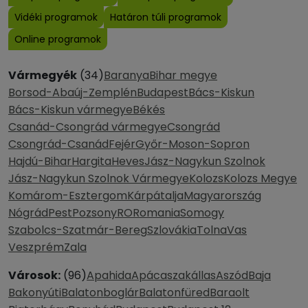
Vidéki programok
Határon túli programok
Online programok
Vármegyék
(34)
Baranya
Bihar megye
Borsod-Abaúj-Zemplén
Budapest
Bács-Kiskun
Bács-Kiskun vármegye
Békés
Csanád-Csongrád vármegye
Csongrád
Csongrád-Csanád
Fejér
Győr-Moson-Sopron
Hajdú-Bihar
Hargita
Heves
Jász-Nagykun Szolnok
Jász-Nagykun Szolnok Vármegye
Kolozs
Kolozs Megye
Komárom-Esztergom
Kárpátalja
Magyarország
Nógrád
Pest
Pozsony
RO
Romania
Somogy
Szabolcs-Szatmár-Bereg
Szlovákia
Tolna
Vas
Veszprém
Zala
Városok:
(96)
Apahida
Apácaszakállas
Aszód
Baja
Bakonyúti
Balatonboglár
Balatonfüred
Baraolt