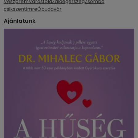
Veszprém
Városföld
Zalaegerszeg
Zsombó
csikszentimre
Óbudavár
Ajánlatunk